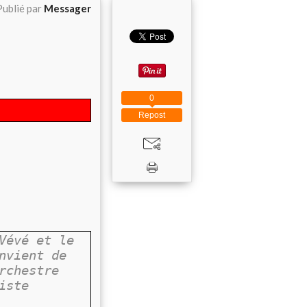
Publié par
Messager
0
Repost
Vévé et le
nvient de
rchestre
iste