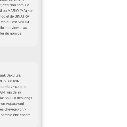
; c'est son nom. Le
IDI ou MARIO (MA),<br
engo et de SINATRA
e trio qui est SINUKU
te interview et au
rler du nom de
aak Sakul ,sa
 JAMES BROWN .
inait<br /> comme
N l'ors de sa
aak Sakul a des longs
own.Auparavant
t des cheveux<br />
Il semble être encore