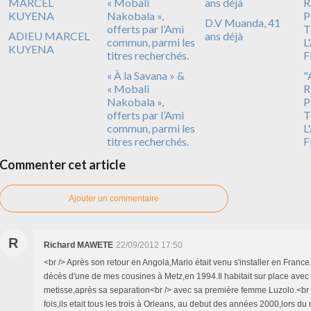
D.V Muanda, 41
ADIEU MARCEL
ans déjà
KUYENA
« À la Savana » &
"
« Mobali
R
Nakobala »,
P
offerts par l’Ami
T
commun, parmi les
L
titres recherchés.
F
Commenter cet article
Ajouter un commentaire
R
Richard MAWETE
22/09/2012 17:50
<br /> Après son retour en Angola,Mario était venu s'installer en France.
décès d'une de mes cousines à Metz,en 1994.Il habitait sur place ave
metisse,après sa separation<br /> avec sa première femme Luzolo.<br /
fois,ils etait tous les trois à Orleans, au debut des années 2000,lors du