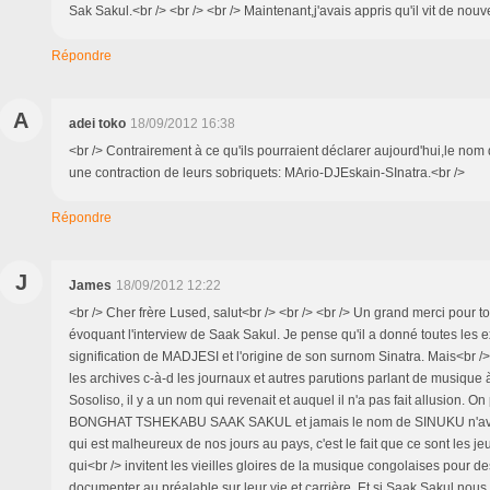
Sak Sakul.<br /> <br /> <br /> Maintenant,j'avais appris qu'il vit de nou
Répondre
A
adei toko
18/09/2012 16:38
<br /> Contrairement à ce qu'ils pourraient déclarer aujourd'hui,le nom
une contraction de leurs sobriquets: MArio-DJEskain-SInatra.<br />
Répondre
J
James
18/09/2012 12:22
<br /> Cher frère Lused, salut<br /> <br /> <br /> Un grand merci pour
évoquant l'interview de Saak Sakul. Je pense qu'il a donné toutes les ex
signification de MADJESI et l'origine de son surnom Sinatra. Mais<br /
les archives c-à-d les journaux et autres parutions parlant de musique 
Sosoliso, il y a un nom qui revenait et auquel il n'a pas fait allusion. On
BONGHAT TSHEKABU SAAK SAKUL et jamais le nom de SINUKU n'avai
qui est malheureux de nos jours au pays, c'est le fait que ce sont les je
qui<br /> invitent les vieilles gloires de la musique congolaises pour d
documenter au préalable sur leur vie et carrière. Et si Saak Sakul nous