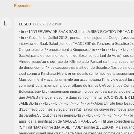
Répondre
L
LUSED
17/09/2012 23:48
<br /> L'INTERVIEW DE SAAK SAKUL et LA SIGNIFICATION DE "MA-DJE
<br /> Cette fin de Juillet 2012 , pendant mon séjour au Congo ,j'assistai
interview de Saak Sakul ,l'un des "MADJESI" de l'orchestre Sosoliso.J'é
Congo ,plus<br /> précisement à Kimpese...<br /> <br /> <br /> <br /> <
Saakul,parla du commencement ,de Sosoliso (partant de Vévé) ,ses s
Afrique, jusqu'au show raté de l'Olympia de Paris,et sa fin par suspensi
de dénoncer<br /> les causeurs du malheur de Sosoliso (les trois mo
c'est connu à Kinshasa.Ni entrer en détails sur le motif de la suspension
Mais comme ,il y avait là un invité qui accompagna l'interview ,c'est lui
comment fut la fin,en parlant de l'affaire de francs CFA venant de Centr
Bokassa,leur<br /> suspension injuste ,fruit de vengeance et jalousie ..
que JAMES vient de le décrire dans son commentaire.(CONSULTE
JAMES).<br /> <br /> <br /> <br /> <br /> <br /> Alors L'invité loua bea
d'avoir revolutionnés et revalorisés l'utilisation de cuivre (trompette,saxo
disparaître.Surtout chez les jeunes.<br /> <br /> <br /> <br /> <br /> <b
aussi de la signification de MADJESI (MA-DJE-SI).Il fit une correction sur
"SI".Il dit "MA" signifie :MATADIDI ,"DJE" signifie :DJESKAIN.Mais quand à
beaucoup disent que c'est Sinatra.Mais ce n'est pas comme ça."SI" sign