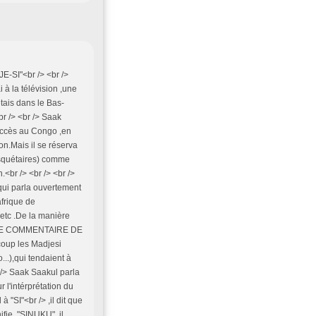
-SI"<br /> <br />
 à la télévision ,une
tais dans le Bas-
br /> <br /> Saak
uccès au Congo ,en
on.Mais il se réserva
usquétaires) comme
.<br /> <br /> <br />
 qui parla ouvertement
afrique de
.etc .De la manière
R LE COMMENTAIRE DE
ucoup les Madjesi
...),qui tendaient à
r /> Saak Saakul parla
 l'intérprétation du
 "SI"<br /> ,il dit que
ifie "SINUKU" ,il