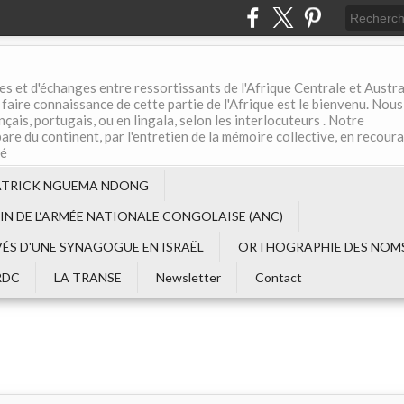
es et d'échanges entre ressortissants de l'Afrique Centrale et Austral
aire connaissance de cette partie de l'Afrique est le bienvenu. Nous
çais, portugais, ou en lingala, selon les interlocuteurs . Notre
are du continent, par l'entretien de la mémoire collective, en recour
té
ATRICK NGUEMA NDONG
EIN DE L‘ARMÉE NATIONALE CONGOLAISE (ANC)
VÉS D'UNE SYNAGOGUE EN ISRAËL
ORTHOGRAPHIE DES NOMS
RDC
LA TRANSE
Newsletter
Contact