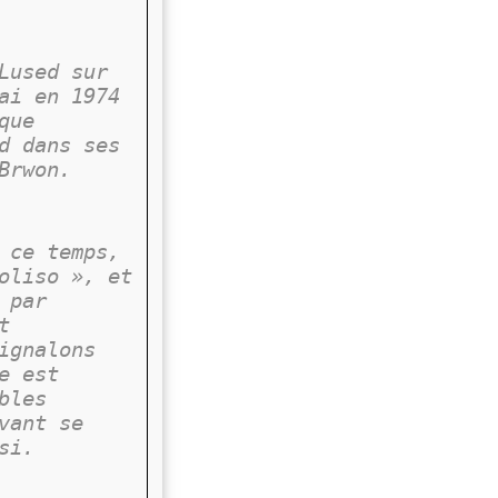
Lused sur
ai en 1974
que
d dans ses
Brwon.
 ce temps,
oliso », et
 par
t
ignalons
e est
bles
vant se
si.