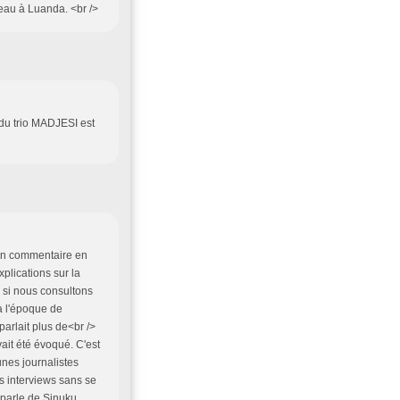
veau à Luanda. <br />
 du trio MADJESI est
 ton commentaire en
plications sur la
> si nous consultons
à l'époque de
 parlait plus de<br />
t été évoqué. C'est
unes journalistes
es interviews sans se
 parle de Sinuku,