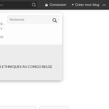
Connexion
+
Créer mon blog
e .
 y
ant
 ETHNIQUES AU CONGO BELGE