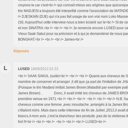
croyons-le car c'est<br /> qui connait mieux ses origines que quiconque
trio MADJESI a toujours été interprêté comme l'association de MATAD
/> DJESKAIN (DJE) qui n'a pas fait usage de son vrai nom Loko Mass
(SI). Aujourd'hui cette interview nous a bien éclairé sur le<br /> SI de c
et non SINATRA.<br /> <br /> <br /> Je remercie encore LUSED pour cet
Vieux Saak Sakul pour sa précision et à qui je demanderai de nous pa
BONGHAT.<br /> <br /> <br /> James<br />
Répondre
L
LUSED
18/09/2012 01:23
<br /> SAAK SAKUL (suite)<br /> <br /> <br /> Quand aux cheveux de S
manière de conserver et arranger ,il dit que ça part de l'imitation de
(Puisque le trio Madjesi imitait James Brown,Matadidi par exemple pat
James Brown) . Donc, il avait imité les cheveux de JAMES BROW
première venue en 1971.<br /> <br /> <br /> <br /> <br /> <br /> N.B: S
cheveux comme une femme ,avec moustache ,arrangés à la James Br
c'étaient noirs .Mais dans cette interview de fin de Juillet ,2012,il avai
blancs.A mon avis ,c'est la blancheur des produits ,pas de la viellesse.
fort !!!<br /> <br /> <br /> <br /> <br /> <br /> LUSED<br />