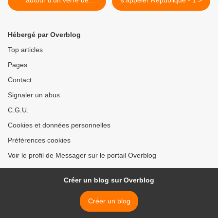
autour d’un verre de
s’appeler République - 1 >
Lungwila » : Un reportage
de Mwissa-Camus du 31
Août 1958 à Kisantu».
Hébergé par Overblog
Top articles
Pages
Contact
Signaler un abus
C.G.U.
Cookies et données personnelles
Préférences cookies
Voir le profil de Messager sur le portail Overblog
Créer un blog sur Overblog
Créer un blog