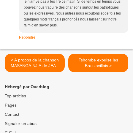
je n'arrive pas à les lire ce matin. Si de temps en temps vous
pouvez nous traduire des chansons surtout les patriotiques
ou les expressives. Nous autres nous écoutons et de fois les
quelques mots français prononcés nous laissent sur notre
faim d'en savoir plus.
Répondre
< A propos de la chanson
Tshombe expulse les
MASANGA NJIA de JEAN
Brazzavillois >
BOSCO MWENDA
Hébergé par Overblog
Top articles
Pages
Contact
Signaler un abus
C.G.U.