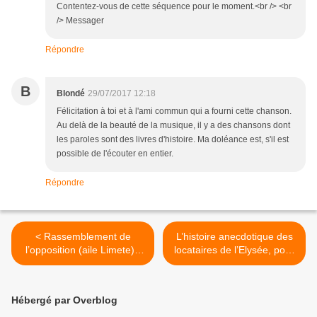
Contentez-vous de cette séquence pour le moment.<br /> <br
/> Messager
Répondre
B
Blondé
29/07/2017 12:18
Félicitation à toi et à l'ami commun qui a fourni cette chanson.
Au delà de la beauté de la musique, il y a des chansons dont
les paroles sont des livres d'histoire. Ma doléance est, s'il est
possible de l'écouter en entier.
Répondre
< Rassemblement de
L’histoire anecdotique des
l’opposition (aile Limete) :
locataires de l’Elysée, pour
ne gênez pas l’action de Ne
les futurs bacheliers
Mwanda Nsemi !
d’origine africaine. >
Hébergé par Overblog