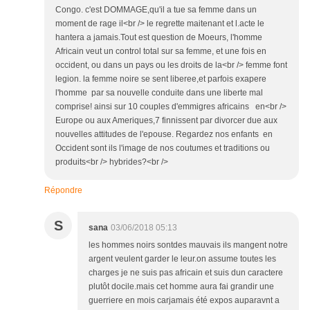
Congo. c'est DOMMAGE,qu'il a tue sa femme dans un
moment de rage il<br /> le regrette maitenant et l.acte le
hantera a jamais.Tout est question de Moeurs, l'homme
Africain veut un control total sur sa femme, et une fois en
occident, ou dans un pays ou les droits de la<br /> femme font
legion. la femme noire se sent liberee,et parfois exapere
l'homme par sa nouvelle conduite dans une liberte mal
comprise! ainsi sur 10 couples d'emmigres africains en<br />
Europe ou aux Ameriques,7 finnissent par divorcer due aux
nouvelles attitudes de l'epouse. Regardez nos enfants en
Occident sont ils l'image de nos coutumes et traditions ou
produits<br /> hybrides?<br />
Répondre
S
sana
03/06/2018 05:13
les hommes noirs sontdes mauvais ils mangent notre
argent veulent garder le leur.on assume toutes les
charges je ne suis pas africain et suis dun caractere
plutôt docile.mais cet homme aura fai grandir une
guerriere en mois carjamais été expos auparavnt a