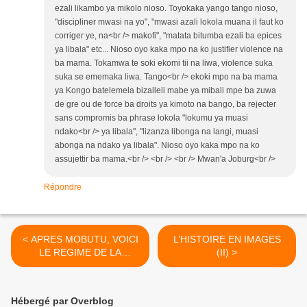
ezali likambo ya mikolo nioso. Toyokaka yango tango nioso,
"discipliner mwasi na yo", "mwasi azali lokola muana il faut ko
corriger ye, na<br /> makofi", "matata bitumba ezali ba epices
ya libala" etc... Nioso oyo kaka mpo na ko justifier violence na
ba mama. Tokamwa te soki ekomi tii na liwa, violence suka
suka se ememaka liwa. Tango<br /> ekoki mpo na ba mama
ya Kongo batelemela bizalleli mabe ya mibali mpe ba zuwa
de gre ou de force ba droits ya kimoto na bango, ba rejecter
sans compromis ba phrase lokola "lokumu ya muasi
ndako<br /> ya libala", "lizanza libonga na langi, muasi
abonga na ndako ya libala". Nioso oyo kaka mpo na ko
assujettir ba mama.<br /> <br /> <br /> Mwan'a Joburg<br />
Répondre
< APRES MOBUTU, VOICI
L’HISTOIRE EN IMAGES
LE REGIME DE LA
(II) >
JUNGLE DE KABILA.
Hébergé par Overblog