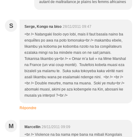
autant de maltraitance.je plains les femms africaines
S
Serge, Kongo na biso
28/11/2011 09:47
<br /> Natangaki lisolo oyo lobi, mais il faut basala naino ba
enquêtes po awa na poto tomonaka<br /> makambu ebele,
likambu ya koboma pe kobomba nzoto na ba congélateurs
ezalaka mingi na ba mindele mais on ne sait jamais.
Tokanisa likambo ya<br /> « Omar m’a tué » na Mme Marshal
na France (un vrai coup monté). Toutefois kobeta muasi eza
bizaleli ya malamu te. Suka suka tokoyeba kaka vérité nani
asali likambu wana pe esalamaki ndenge nini. <br /> <br />
<br /> Double meurtre, mama na muana. Soki ye mutu<br />
abomaki muasi, akimi pe aza kobengele na Kin, abosani ke
musala ya interpol ?<br />
Répondre
M
Marcellin
28/11/2011 09:09
<br /> Violence na ba nama mpe bana na mibali Kongolais