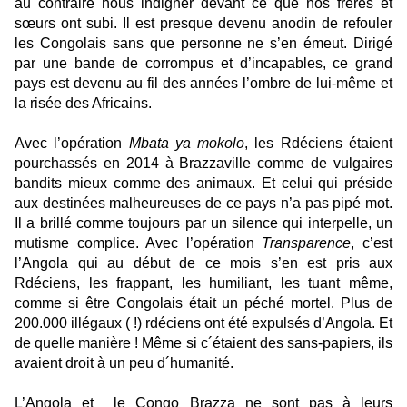
au contraire nous indigner devant ce que nos frères et
sœurs ont subi. Il est presque devenu anodin de refouler
les Congolais sans que personne ne s’en émeut. Dirigé
par une bande de corrompus et d’incapables, ce grand
pays est devenu au fil des années l’ombre de lui-même et
la risée des Africains.
Avec l’opération
Mbata ya mokolo
, les Rdéciens étaient
pourchassés en 2014 à Brazzaville comme de vulgaires
bandits mieux comme des animaux. Et celui qui préside
aux destinées malheureuses de ce pays n’a pas pipé mot.
Il a brillé comme toujours par un silence qui interpelle, un
mutisme complice. Avec l’opération
Transparence
, c’est
l’Angola qui au début de ce mois s’en est pris aux
Rdéciens, les frappant, les humiliant, les tuant même,
comme si être Congolais était un péché mortel. Plus de
200.000 illégaux ( !) rdéciens ont été expulsés d’Angola. Et
de quelle manière ! Même si c´étaient des sans-papiers, ils
avaient droit à un peu d´humanité.
L’Angola et le Congo Brazza ne sont pas à leurs