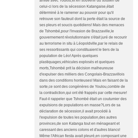
amitié avec Youlou,et en souvenir du soutien de
celui-ci lors de la sécession Katangaise,était
déterminé à le ramener au pouvoir pour qu'il
retrouve son fauteuil dont la perte était la source de
ses pleurs et soucis quotidiens! Mais des menaces
de Tshombé,pour l'invasion de Brazzaville,le
gouvernement révolutionnaire s'était juré de recourir
au terrorisme in situ à Léopoldville,par le relais de
ses ressortissants qui constituaient le tiers de la
population de Léo! Après quelques
plastiquages,véhicules explosés et quelques
morts,Tshombé prit la décision malheureuse
d'expulser des milliers des Congolais-Brazzavillois
dans des conditions honteuses! Mais en faisant de la
sorte,ce sont des congénères de Youlou,comble de
la contradiction,qui ont été frappés par cette mesure!
Faut-il rappeler que Tshombé était un coutumier des
expulsions de populations en masse?Lors de sa
déclaration de sécession,il avait procédé à
l'expulsion de toutes les population,des autres
provinces,de son Katanga tout en ménageant et
caressant des anciens colons et d'autres blancs!
Même l'African fiesta avait pleuré,en composant une