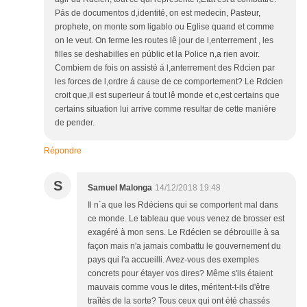
Pás de documentos d,identité, on est medecin, Pasteur,
prophete, on monte som ligablo ou Eglise quand et comme
on le veut. On ferme les routes lê jour de l,enterrement , les
filles se deshabilles en públic et la Police n,a rien avoir.
Combiem de fois on assisté á l,anterrement des Rdcien par
les forces de l,ordre á cause de ce comportement? Le Rdcien
croit que,il est superieur á tout lê monde et c,est certains que
certains situation lui arrive comme resultar de cette manière
de pender.
Répondre
S
Samuel Malonga
14/12/2018 19:48
Il n´a que les Rdéciens qui se comportent mal dans
ce monde. Le tableau que vous venez de brosser est
exagéré à mon sens. Le Rdécien se débrouille à sa
façon mais n'a jamais combattu le gouvernement du
pays qui l'a accueilli. Avez-vous des exemples
concrets pour étayer vos dires? Même s'ils étaient
mauvais comme vous le dites, méritent-t-ils d'être
traîtés de la sorte? Tous ceux qui ont été chassés