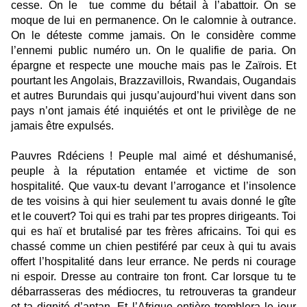
cesse. On le tue comme du bétail à l’abattoir. On se
moque de lui en permanence. On le calomnie à outrance.
On le déteste comme jamais. On le considère comme
l’ennemi public numéro un. On le qualifie de paria. On
épargne et respecte une mouche mais pas le Zaïrois. Et
pourtant les Angolais, Brazzavillois, Rwandais, Ougandais
et autres Burundais qui jusqu’aujourd’hui vivent dans son
pays n’ont jamais été inquiétés et ont le privilège de ne
jamais être expulsés.
Pauvres Rdéciens ! Peuple mal aimé et déshumanisé,
peuple à la réputation entamée et victime de son
hospitalité. Que vaux-tu devant l’arrogance et l’insolence
de tes voisins à qui hier seulement tu avais donné le gîte
et le couvert? Toi qui es trahi par tes propres dirigeants. Toi
qui es haï et brutalisé par tes frères africains. Toi qui es
chassé comme un chien pestiféré par ceux à qui tu avais
offert l’hospitalité dans leur errance. Ne perds ni courage
ni espoir. Dresse au contraire ton front. Car lorsque tu te
débarrasseras des médiocres, tu retrouveras ta grandeur
et ta dignité d’antan. Et l’Afrique entière tremblera le jour