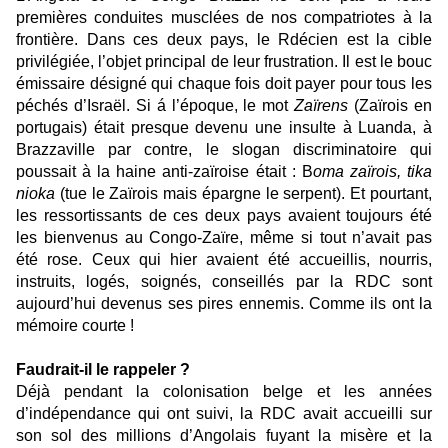
premières conduites musclées de nos compatriotes à la
frontière. Dans ces deux pays, le Rdécien est la cible
privilégiée, l’objet principal de leur frustration. Il est le bouc
émissaire désigné qui chaque fois doit payer pour tous les
péchés d’Israël. Si á l’époque, le mot
Zaïrens
(Zaïrois en
portugais) était presque devenu une insulte à Luanda, à
Brazzaville par contre, le slogan discriminatoire qui
poussait à la haine anti-zaïroise était : B
oma zaïrois, tika
nioka
(tue le Zaïrois mais épargne le serpent). Et pourtant,
les ressortissants de ces deux pays avaient toujours été
les bienvenus au Congo-Zaïre, même si tout n’avait pas
été rose. Ceux qui hier avaient été accueillis, nourris,
instruits, logés, soignés, conseillés par la RDC sont
aujourd’hui devenus ses pires ennemis. Comme ils ont la
mémoire courte !
Faudrait-il le rappeler ?
Déjà pendant la colonisation belge et les années
d’indépendance qui ont suivi, la RDC avait accueilli sur
son sol des millions d’Angolais fuyant la misère et la