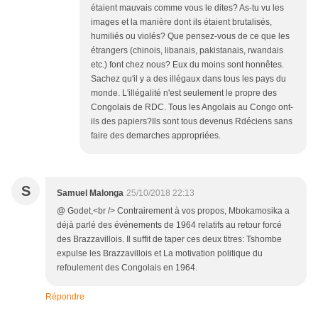
étaient mauvais comme vous le dites? As-tu vu les
images et la manière dont ils étaient brutalisés,
humiliés ou violés? Que pensez-vous de ce que les
étrangers (chinois, libanais, pakistanais, rwandais
etc.) font chez nous? Eux du moins sont honnêtes.
Sachez qu'il y a des illégaux dans tous les pays du
monde. L'illégalité n'est seulement le propre des
Congolais de RDC. Tous les Angolais au Congo ont-
ils des papiers?Ils sont tous devenus Rdéciens sans
faire des demarches appropriées.
S
Samuel Malonga
25/10/2018 22:13
@ Godet,<br /> Contrairement à vos propos, Mbokamosika a
déjà parlé des événements de 1964 relatifs au retour forcé
des Brazzavillois. Il suffit de taper ces deux titres: Tshombe
expulse les Brazzavillois et La motivation politique du
refoulement des Congolais en 1964.
Répondre