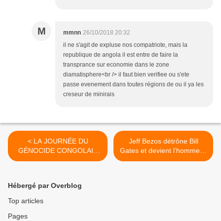
M
mmnn
26/10/2018 20:32
il ne s'agit de expluse nos compatriote, mais la
republique de angola il est entre de faire la
transprance sur economie dans le zone
diamatisphere<br /> il faut bien verifiee ou s'ete
passe evenement dans toutes régions de ou il ya les
creseur de minirais
< LA JOURNÉE DU
Jeff Bezos détrône Bill
GÉNOCIDE CONGOLAIS
Gates et devient l’homme le
COMMÉMORÉE À
plus riche du monde. >
GENÈVE ET À
BRUXELLES.
Hébergé par Overblog
Top articles
Pages