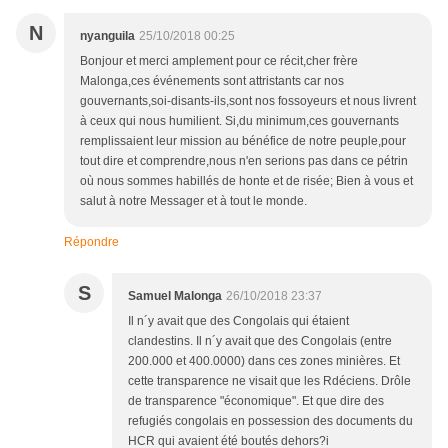
N
nyanguila
25/10/2018 00:25
Bonjour et merci amplement pour ce récit,cher frère
Malonga,ces événements sont attristants car nos
gouvernants,soi-disants-ils,sont nos fossoyeurs et nous livrent
à ceux qui nous humilient. Si,du minimum,ces gouvernants
remplissaient leur mission au bénéfice de notre peuple,pour
tout dire et comprendre,nous n'en serions pas dans ce pétrin
où nous sommes habillés de honte et de risée; Bien à vous et
salut à notre Messager et à tout le monde.
Répondre
S
Samuel Malonga
26/10/2018 23:37
Il n´y avait que des Congolais qui étaient
clandestins. Il n´y avait que des Congolais (entre
200.000 et 400.0000) dans ces zones minières. Et
cette transparence ne visait que les Rdéciens. Drôle
de transparence "économique". Et que dire des
refugiés congolais en possession des documents du
HCR qui avaient été boutés dehors?i