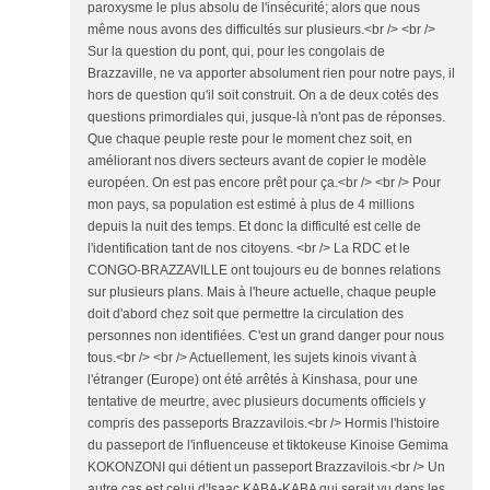
paroxysme le plus absolu de l'insécurité; alors que nous
même nous avons des difficultés sur plusieurs.<br /> <br />
Sur la question du pont, qui, pour les congolais de
Brazzaville, ne va apporter absolument rien pour notre pays, il
hors de question qu'il soit construit. On a de deux cotés des
questions primordiales qui, jusque-là n'ont pas de réponses.
Que chaque peuple reste pour le moment chez soit, en
améliorant nos divers secteurs avant de copier le modèle
européen. On est pas encore prêt pour ça.<br /> <br /> Pour
mon pays, sa population est estimé à plus de 4 millions
depuis la nuit des temps. Et donc la difficulté est celle de
l'identification tant de nos citoyens. <br /> La RDC et le
CONGO-BRAZZAVILLE ont toujours eu de bonnes relations
sur plusieurs plans. Mais à l'heure actuelle, chaque peuple
doit d'abord chez soit que permettre la circulation des
personnes non identifiées. C'est un grand danger pour nous
tous.<br /> <br /> Actuellement, les sujets kinois vivant à
l'étranger (Europe) ont été arrêtés à Kinshasa, pour une
tentative de meurtre, avec plusieurs documents officiels y
compris des passeports Brazzavilois.<br /> Hormis l'histoire
du passeport de l'influenceuse et tiktokeuse Kinoise Gemima
KOKONZONI qui détient un passeport Brazzavilois.<br /> Un
autre cas est celui d'Isaac KABA-KABA qui serait vu dans les