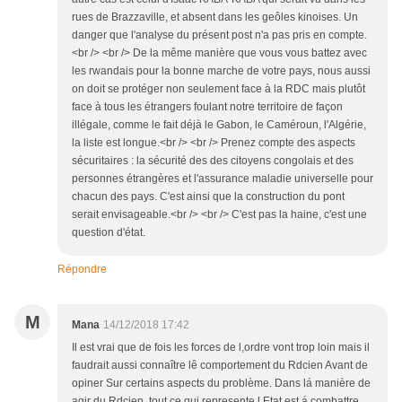
rues de Brazzaville, et absent dans les geôles kinoises. Un
danger que l'analyse du présent post n'a pas pris en compte.
<br /> <br /> De la même manière que vous vous battez avec
les rwandais pour la bonne marche de votre pays, nous aussi
on doit se protéger non seulement face à la RDC mais plutôt
face à tous les étrangers foulant notre territoire de façon
illégale, comme le fait déjà le Gabon, le Caméroun, l'Algérie,
la liste est longue.<br /> <br /> Prenez compte des aspects
sécuritaires : la sécurité des des citoyens congolais et des
personnes étrangères et l'assurance maladie universelle pour
chacun des pays. C'est ainsi que la construction du pont
serait envisageable.<br /> <br /> C'est pas la haine, c'est une
question d'état.
Répondre
M
Mana
14/12/2018 17:42
Il est vrai que de fois les forces de l,ordre vont trop loin mais il
faudrait aussi connaître lê comportement du Rdcien Avant de
opiner Sur certains aspects du problème. Dans lá manière de
agir du Rdcien, tout ce qui represente l,Etat est á combattre.