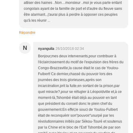
attiser des haines ..Non....monsieur ..moi je vous parle entant
congolais ayant de la famille de part et d'autre du fleuve sans
être alarmant...j'aurai plus à perdre à opposer ces peuples
qu'à les réunir ...
Répondre
N
nyanguila
26/10/2018 02:34
Bonjour,mes deux intervenants,pour contribuer à
l'éclaircissement du motif de l'expulsion des frères du
Congo-Brazzaville,la cause était le cas de Youlou-
Fulbert! Ce dernier,chassé du pouvoir lors des
journées des trois glorieuses,après son
incarcération,prit la fuite,en sortant de la prison,par
quel miracle?,pour se réfugier à Léopoldville et,à ce
moment-là,Tshombé était déjà au pouvoir en tant
que président du conseil donc le plein chef du
gouvernement.En effet,le souci de Youlou-Fulbert
était de reconquérir son"pouvoir"usurpé par les
révolutionnaires initiés par Sékou-Touré et soutenus
par la Chine et le bloc de l'Est! Tshombé,de par son