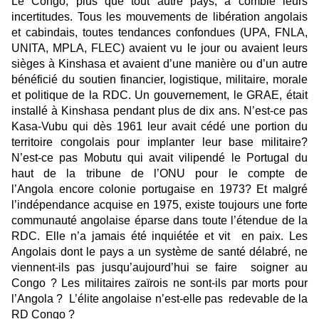
Le Congo, plus que tout autre pays, a comblé leurs
incertitudes. Tous les mouvements de libération angolais
et cabindais, toutes tendances confondues (UPA, FNLA,
UNITA, MPLA, FLEC) avaient vu le jour ou avaient leurs
sièges à Kinshasa et avaient d’une manière ou d’un autre
bénéficié du soutien financier, logistique, militaire, morale
et politique de la RDC. Un gouvernement, le GRAE, était
installé à Kinshasa pendant plus de dix ans. N’est-ce pas
Kasa-Vubu qui dès 1961 leur avait cédé une portion du
territoire congolais pour implanter leur base militaire?
N’est-ce pas Mobutu qui avait vilipendé le Portugal du
haut de la tribune de l’ONU pour le compte de
l’Angola encore colonie portugaise en 1973? Et malgré
l’indépendance acquise en 1975, existe toujours une forte
communauté angolaise éparse dans toute l’étendue de la
RDC. Elle n’a jamais été inquiétée et vit en paix. Les
Angolais dont le pays a un système de santé délabré, ne
viennent-ils pas jusqu’aujourd’hui se faire soigner au
Congo ? Les militaires zaïrois ne sont-ils par morts pour
l’Angola ? L’élite angolaise n’est-elle pas redevable de la
RD Congo ?