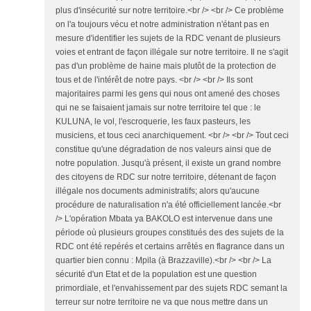
plus d'insécurité sur notre territoire.<br /> <br /> Ce problème
on l'a toujours vécu et notre administration n'étant pas en
mesure d'identifier les sujets de la RDC venant de plusieurs
voies et entrant de façon illégale sur notre territoire. Il ne s'agit
pas d'un problème de haine mais plutôt de la protection de
tous et de l'intérêt de notre pays. <br /> <br /> Ils sont
majoritaires parmi les gens qui nous ont amené des choses
qui ne se faisaient jamais sur notre territoire tel que : le
KULUNA, le vol, l'escroquerie, les faux pasteurs, les
musiciens, et tous ceci anarchiquement. <br /> <br /> Tout ceci
constitue qu'une dégradation de nos valeurs ainsi que de
notre population. Jusqu'à présent, il existe un grand nombre
des citoyens de RDC sur notre territoire, détenant de façon
illégale nos documents administratifs; alors qu'aucune
procédure de naturalisation n'a été officiellement lancée.<br
/> L'opération Mbata ya BAKOLO est intervenue dans une
période où plusieurs groupes constitués des des sujets de la
RDC ont été repérés et certains arrêtés en flagrance dans un
quartier bien connu : Mpila (à Brazzaville).<br /> <br /> La
sécurité d'un Etat et de la population est une question
primordiale, et l'envahissement par des sujets RDC semant la
terreur sur notre territoire ne va que nous mettre dans un