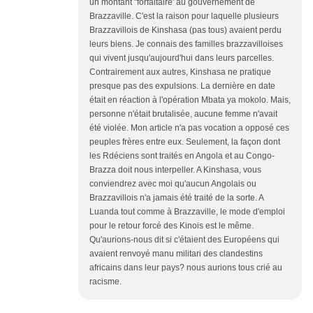
un montant "forfaitaire' au gouvernement de
Brazzaville. C'est la raison pour laquelle plusieurs
Brazzavillois de Kinshasa (pas tous) avaient perdu
leurs biens. Je connais des familles brazzavilloises
qui vivent jusqu'aujourd'hui dans leurs parcelles.
Contrairement aux autres, Kinshasa ne pratique
presque pas des expulsions. La dernière en date
était en réaction à l'opération Mbata ya mokolo. Mais,
personne n'était brutalisée, aucune femme n'avait
été violée. Mon article n'a pas vocation a opposé ces
peuples frères entre eux. Seulement, la façon dont
les Rdéciens sont traités en Angola et au Congo-
Brazza doit nous interpeller. A Kinshasa, vous
conviendrez avec moi qu'aucun Angolais ou
Brazzavillois n'a jamais été traité de la sorte. A
Luanda tout comme à Brazzaville, le mode d'emploi
pour le retour forcé des Kinois est le même.
Qu'aurions-nous dit si c'étaient des Européens qui
avaient renvoyé manu militari des clandestins
africains dans leur pays? nous aurions tous crié au
racisme.