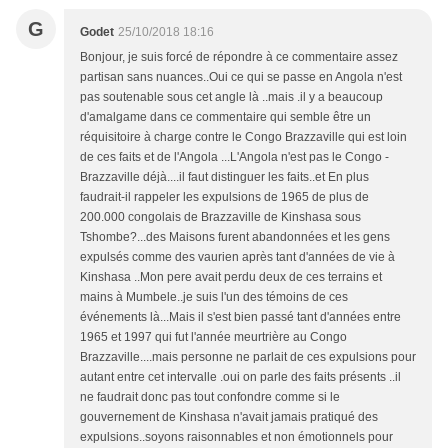
G
Godet
25/10/2018 18:16
Bonjour, je suis forcé de répondre à ce commentaire assez
partisan sans nuances..Oui ce qui se passe en Angola n'est
pas soutenable sous cet angle là ..mais .il y a beaucoup
d'amalgame dans ce commentaire qui semble être un
réquisitoire à charge contre le Congo Brazzaville qui est loin
de ces faits et de l'Angola ...L'Angola n'est pas le Congo -
Brazzaville déjà....il faut distinguer les faits..et En plus
faudrait-il rappeler les expulsions de 1965 de plus de
200.000 congolais de Brazzaville de Kinshasa sous
Tshombe?...des Maisons furent abandonnées et les gens
expulsés comme des vaurien après tant d'années de vie à
Kinshasa ..Mon pere avait perdu deux de ces terrains et
mains à Mumbele..je suis l'un des témoins de ces
événements là...Mais il s'est bien passé tant d'années entre
1965 et 1997 qui fut l'année meurtrière au Congo
Brazzaville....mais personne ne parlait de ces expulsions pour
autant entre cet intervalle .oui on parle des faits présents ..il
ne faudrait donc pas tout confondre comme si le
gouvernement de Kinshasa n'avait jamais pratiqué des
expulsions..soyons raisonnables et non émotionnels pour