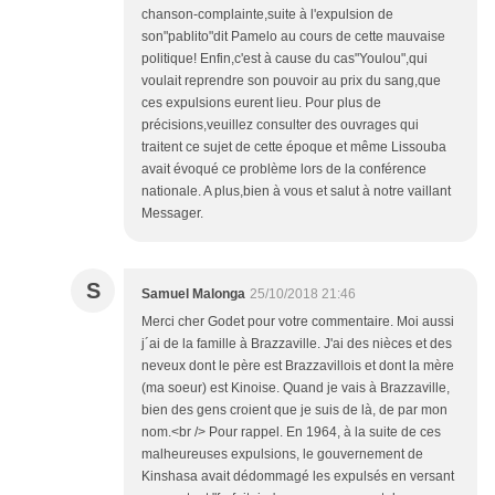
chanson-complainte,suite à l'expulsion de
son"pablito"dit Pamelo au cours de cette mauvaise
politique! Enfin,c'est à cause du cas"Youlou",qui
voulait reprendre son pouvoir au prix du sang,que
ces expulsions eurent lieu. Pour plus de
précisions,veuillez consulter des ouvrages qui
traitent ce sujet de cette époque et même Lissouba
avait évoqué ce problème lors de la conférence
nationale. A plus,bien à vous et salut à notre vaillant
Messager.
S
Samuel Malonga
25/10/2018 21:46
Merci cher Godet pour votre commentaire. Moi aussi
j´ai de la famille à Brazzaville. J'ai des nièces et des
neveux dont le père est Brazzavillois et dont la mère
(ma soeur) est Kinoise. Quand je vais à Brazzaville,
bien des gens croient que je suis de là, de par mon
nom.<br /> Pour rappel. En 1964, à la suite de ces
malheureuses expulsions, le gouvernement de
Kinshasa avait dédommagé les expulsés en versant