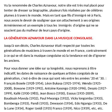
Vu la renommée de Charles Aznavour, notre site est très mal placé pour
tenter de dresser sa biographie, plusieurs fois réalisées par de célèbres
plumes à travers le monde. Mais en tant que fils d’immigré né à Paris,
nous avons le devoir de souligner que son attachement à ses origines
Arméniennes et un exemple à tous les immigrés d'origine qui ne se
soucient pas du malheur de leurs pays d’origine.
LA GÉNÉRATION AZNAVOUR DANS LA MUSIQUE CONGOLAISE.
Jusqu’à son décès, Charles Aznavour était respecté par toutes les
générations de musiciens à travers le monde et en France, contrairement
à ce qui se vit dans la musique congolaise où la tendance est de d’ignorer
les anciens.
Pour vous donner une idée sur sa longévité, nous reprenons à titre
indicatif, les dates de naissance de quelques artistes congolais de sa
génération, c’est-à-dire de ceux qui sont nés entre les années ’20 et ’30. :
François Bosele (1928-1954), Léon Bukasa (1925-1974), Wendo (1925-
2008), Bowane (1929-1992), Antoine Kasongo (1920-1996), Desaïo (1927-
1999), Kallé (1930-1983), Jean Bosco (1930), Essous (1935-2009),
Baudouin Mavula (1932), Paul Mwanga (1932), Vicky longomba (1933),
Bombenga (1933), Pandi (1933), Dewayon (1934), Edo Nganga (1933), De
la Lune (1934), Roger Izeidi (1935) Franco (1939), Nico (1939), etc, etc.