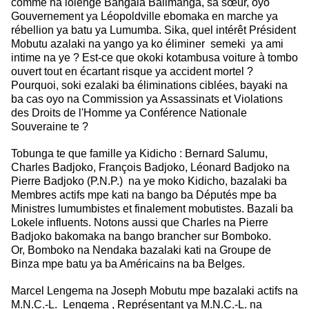
comme na lolenge Bangala Balimanga, sa sœur, oyo
Gouvernement ya Léopoldville ebomaka en marche ya
rébellion ya batu
ya Lumumba. Sika, quel intérêt Président
Mobutu azalaki na yango ya ko
éliminer semeki ya ami
intime na ye ? Est-ce que okoki kotambusa voiture à tombo
ouvert tout en écartant risque ya accident mortel ?
Pourquoi, soki ezalaki ba éliminations ciblées, bayaki na
ba cas oyo na
Commission ya Assassinats et Violations
des Droits de l'Homme ya Conférence
Nationale
Souveraine te ?
Tobunga te que famille ya Kidicho : Bernard Salumu,
Charles Badjoko, François Badjoko, Léonard Badjoko na
Pierre Badjoko (P.N.P.) na ye moko Kidicho,
bazalaki ba
Membres actifs mpe kati na bango ba Députés mpe ba
Ministres
lumumbistes et finalement mobutistes. Bazali ba
Lokele influents. Notons aussi
que Charles na Pierre
Badjoko bakomaka na bango brancher sur Bomboko.
Or,
Bomboko na Nendaka bazalaki kati na Groupe de
Binza mpe batu ya ba Américains
na ba Belges.
Marcel Lengema na Joseph Mobutu mpe bazalaki actifs na
M.N.C.-L. Lengema ,
Représentant ya M.N.C.-L. na