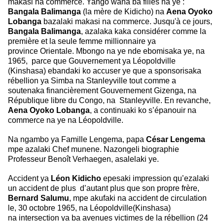
makasi na commerce. Yango wana ba filles na
ye :
Bangala Balimanga
(la mère de Kidicho) na
Aena Oyoko
Lobanga
bazalaki
makasi na commerce. Jusqu'à ce jours,
Bangala Balimanga
, azalaka kaka
considérer comme la
première et la seule femme millionnaire ya
province
Orientale. Mbongo na ye nde ebomisaka ye, na
1965, parce que Gouvernement ya Léopoldville
(Kinshasa) ebandaki ko accuser ye que a sponsorisaka
rébellion ya Simba na Stanleyville tout comme a
soutenaka financièrement Gouvernement Gizenga, na
République libre du Congo, na Stanleyville. En revanche,
Aena Oyoko
Lobanga
, a continuaki ko s’épanouir na
commerce na ye na Léopoldville.
Na ngambo ya Famille Lengema, papa
César Lengema
mpe azalaki Chef munene. Nazongeli biographie
Professeur Benoît Verhaegen, asalelaki ye.
Accident ya
Léon Kidicho
epesaki impression qu’ezalaki
un accident de
plus d’autant plus que son propre frère,
Bernard Salumu
, mpe akufaki
na accident de circulation
le, 30 octobre 1965, na Léopoldville(Kinshasa)
na
intersection ya ba avenues victimes de la rébellion (24