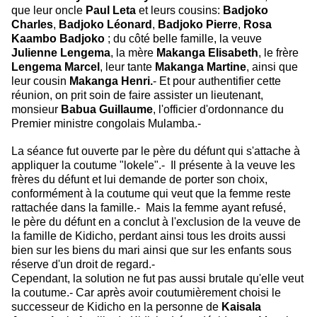
que leur oncle
Paul Leta
et leurs cousins:
Badjoko
Charles
,
Badjoko Léonard
,
Badjoko Pierre
,
Rosa
Kaambo Badjoko
; du côté belle famille, la veuve
Julienne Lengema
, la mère
Makanga Elisabeth
, le frère
Lengema Marcel
, leur tante
Makanga Martine
, ainsi que
leur cousin
Makanga Henri.
- Et pour authentifier cette
réunion, on prit soin de faire assister un lieutenant,
m
onsieur
Babua Guillaume
, l'officier d'ordonnance du
Premier ministre congolais
Mulamba.-
La séance fut ouverte par le père du défunt qui s'attache à
appliquer la
coutume "lokele".- Il présente à la veuve les
frères du défunt
et lui demande de porter son choix,
conformément à la coutume qui veut que la
femme reste
rattachée dans la famille.- Mais la femme ayant refusé,
le
père du défunt en a conclut à l'exclusion de la veuve de
la famille de Kidicho,
perdant ainsi tous les droits aussi
bien sur les biens du mari ainsi que sur
les enfants sous
réserve d'un droit de regard.-
Cependant, la solution ne fut pas aussi brutale qu'elle veut
la coutume.-
Car après avoir coutumièrement choisi le
successeur de Kidicho en la personne
de
Kaisala