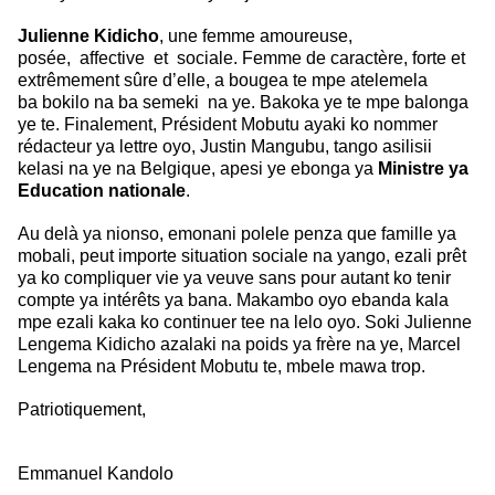
Julienne Kidicho
, une femme amoureuse,
posée, affective et sociale. Femme de
caractère, forte et
extrêmement sûre d’elle, a bougea te mpe atelemela
ba
bokilo na ba semeki na ye. Bakoka ye te mpe balonga
ye te. Finalement,
Président Mobutu ayaki ko nommer
rédacteur ya lettre oyo, Justin Mangubu, tango
asilisii
kelasi na ye na Belgique, apesi ye ebonga ya
Ministre ya
Education
nationale
.
Au delà ya nionso, emonani polele penza que famille ya
mobali, peut importe situation sociale na yango, ezali prêt
ya ko compliquer vie ya veuve sans pour autant ko tenir
compte ya intérêts ya bana. Makambo oyo ebanda kala
mpe ezali kaka ko
continuer tee na lelo oyo.
Soki Julienne
Lengema Kidicho azalaki na poids ya
frère na ye, Marcel
Lengema na Président Mobutu te, mbele mawa trop.
Patriotiquement,
Emmanuel
Kandolo