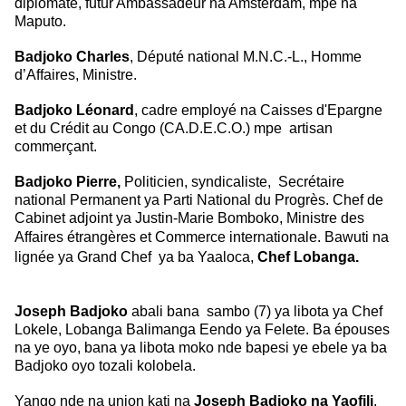
diplomate, futur Ambassadeur na Amsterdam, mpe na
Maputo.
Badjoko Charles
, Député national M.N.C.-L., Homme
d’Affaires, Ministre.
Badjoko Léonard
, cadre employé na Caisses d'Epargne
et du Crédit au Congo (CA.D.E.C.O.)
mpe artisan
commerçant.
Badjoko Pierre,
Politicien, syndicaliste, Secrétaire
national Permanent ya
Parti National du Progrès. Chef de
Cabinet adjoint ya Justin-Marie Bomboko,
Ministre des
Affaires étrangères et Commerce internationale.
Bawuti na
lignée ya Grand Chef ya ba Yaaloca,
Chef Lobanga.
Joseph Badjoko
abali bana sambo (7) ya libota ya Chef
Lokele, Lobanga
Balimanga Eendo ya Felete. Ba épouses
na ye oyo, bana ya libota moko nde bapesi
ye ebele ya ba
Badjoko oyo tozali kolobela.
Yango nde na union kati na
Joseph Badjoko na Yaofili
,