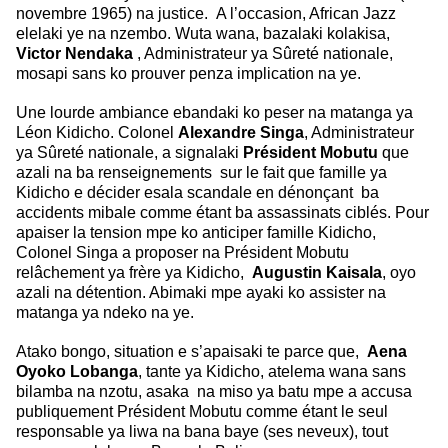
novembre 1965) na
justice. A l’occasion, African Jazz
elelaki ye na nzembo. Wuta wana,
bazalaki kolakisa,
Victor Nendaka
, Administrateur ya Sûreté nationale,
mosapi
sans ko prouver penza implication na ye.
Une lourde ambiance ebandaki ko peser na matanga ya
Léon Kidicho. Colonel
Alexandre Singa
, Administrateur
ya Sûreté nationale, a signalaki
Président Mobutu
que
azali na ba renseignements sur le fait que famille ya
Kidicho e
décider esala scandale en dénonçant ba
accidents mibale comme étant
ba assassinats ciblés. Pour
apaiser la tension mpe ko anticiper famille
Kidicho,
Colonel Singa a proposer na Président Mobutu
relâchement ya frère ya
Kidicho,
Augustin Kaisala
, oyo
azali na détention. Abimaki mpe ayaki
ko assister na
matanga ya ndeko na ye.
Atako bongo, situation e s’apaisaki te parce que,
Aena
Oyoko Lobanga
, tante ya
Kidicho, atelema wana sans
bilamba na nzotu, asaka na miso ya batu mpe a accusa
publiquement Président Mobutu comme étant le seul
responsable ya liwa na bana baye (ses neveux), tout