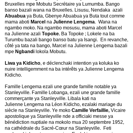
Bruxelles mpe Mobutu Secrétaire ya Lumumba. Bango
banso bazali wana na Bruxelles. Lisusu, Nendaka azali
Abuabua
ya
Buta, Gbenye Abuabua ya Buta tout comme
mama aboti
Marcel
na
Julienne
Lengema
. Wana na
ngambo moko.
Na ngambo mosusu, mama aboti Marcel
na
Julienne azali
Topoke.
Ba Topoke ; Lokele na ba
Turumbu bazali bango banso batu ya Isangi. En revanche,
côté ya tata na bango, Marcel na
Julienne Lengema bazali
mpe
Ngbandi
lokola Mobutu.
Liwa ya Kidicho
, e déclenchaki intention ya koluka ko
nuire intelligemment na ba
intérêts ya Julienne Lengema
Kidicho.
Famille Lengema ezali une grande famille notable ya
Stanleyville. Famille Lobanga,
ezali une grande famille
commerçante ya Stanleyville. Libala kati na
Julienne
Lengema na Léon Kidicho, ezalaki mariage du
siècle na Stanleyville. Ye moko
Camille Verfaillie,
Vicaire
apostolique ya Stanleyville nde a officiaki messe
ya
bénédiction nuptiale na mokolo mua 20 septembre 1952,
na cathédrale du
Sacré-Cœur na Stanleyville. Feti