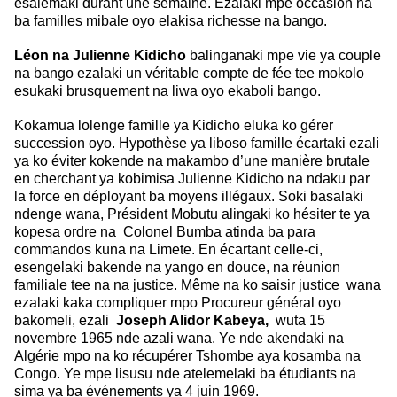
esalemaki durant une semaine. Ezalaki mpe occasion na
ba familles mibale oyo elakisa richesse na bango.
Léon na Julienne Kidicho
balinganaki mpe vie ya couple
na bango ezalaki un véritable compte de fée tee mokolo
esukaki brusquement na liwa oyo ekaboli bango.
Kokamua lolenge famille ya Kidicho eluka ko gérer
succession oyo. Hypothèse ya
liboso famille écartaki ezali
ya ko éviter kokende na makambo d’une manière
brutale
en cherchant ya kobimisa Julienne Kidicho na ndaku par
la force en
déployant ba moyens illégaux. Soki basalaki
ndenge wana, Président Mobutu
alingaki ko hésiter te ya
kopesa ordre na Colonel Bumba atinda ba para
commandos kuna na Limete. En écartant celle-ci,
esengelaki bakende na yango en douce, na réunion
familiale tee na na justice. Même na ko saisir justice wana
ezalaki kaka compliquer mpo Procureur général oyo
bakomeli, ezali
Joseph Alidor Kabeya,
wuta 15
novembre 1965 nde azali wana. Ye nde akendaki na
Algérie mpo na ko récupérer Tshombe aya kosamba na
Congo. Ye mpe lisusu nde atelemelaki ba étudiants na
sima ya ba événements ya 4 juin 1969.