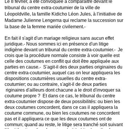
Le 8 février, a été convoquée à comparaître devant le
tribunal du centre extra-coutumier de la ville de
Léopoldville, la famille Kidicho Léon Jules, à l'initiative de
Madame Julienne Lengema qui reclame la succession sur
la base de la femme mariée civilement.-
En fait il s'agit d'un mariage religieux sans aucun effet
juridique.- Nous sommes ici en présence d'un litige
indigène devant un tribunal du centre extra-coutumier.- Je
crois que la procédure normale consiste à voir quelle est
celle des coutumes en conflit qui doit être appliquée aux
parties en cause.- S'agit-il des deux parties originaires du
centre extra-coutumier, auquel cas on leur appliquera les
dispositions coutumières usuelles du centre extra-
coutumier; ou au contraire, s'agit-il de deux parties
riginaires d'ailleurs dont chacune a le droit d'invoquer sa
coutume propre
? Et dans ce cas, le tribunal du centre
extra-coutumier dispose de deux
possibilités: ou bien les
deux coutumes concordent, dans ce cas il appliquera
la
coutume commune, ou bien les coutumes ne concordent
pas et il appliquera ce
que les deux coutumes ont de
commun; quand au reste, le litige sera tranché
soit suivant