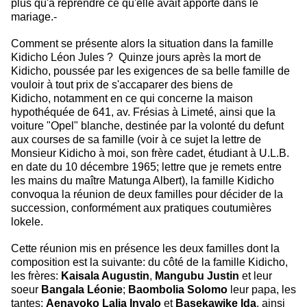
plus qu'à reprendre ce qu'elle avait apporté dans le
mariage.-
Comment se présente alors la situation dans la famille
Kidicho Léon Jules
? Quinze jours après la mort de
Kidicho, poussée par les exigences de sa
belle famille de
vouloir à tout prix de s'accaparer des biens de
Kidicho,
notamment en ce qui concerne la maison
hypothéquée de 641, av. Frésias à
Limeté, ainsi que la
voiture "Opel" blanche, destinée par la volonté du defunt
aux courses de sa famille (voir à ce sujet la lettre de
Monsieur Kidicho à moi, son frère cadet, étudiant à U.L.B.
en date du 10 décembre 1965; lettre que je remets entre
les mains du maître Matunga Albert), la famille Kidicho
convoqua la réunion de deux familles pour décider de la
succession, conformément aux pratiques coutumières
lokele.
Cette réunion mis en présence les deux familles dont la
composition est la
suivante: du côté de la famille Kidicho,
les frères:
Kaisala Augustin
,
Mangubu Justin
et leur
soeur
Bangala Léonie
;
Baombolia Solomo
leur papa, les
tantes:
Aenayoko Lalia Inyalo
et
Basekawike Ida
, ainsi