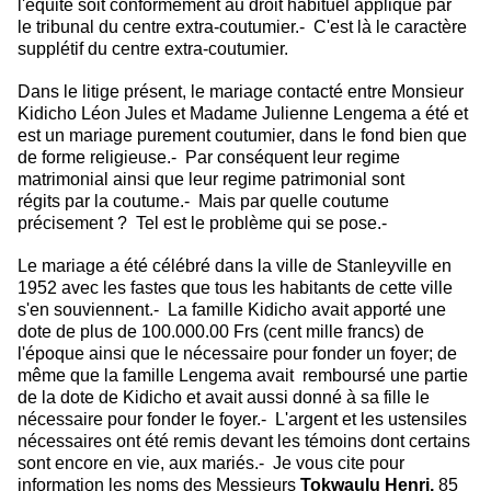
l'équité soit conformément au droit habituel appliqué par
le
tribunal du centre extra-coutumier.- C'est là le caractère
supplétif du centre extra-coutumier.
Dans le litige présent, le mariage contacté entre Monsieur
Kidicho Léon Jules
et Madame Julienne Lengema a été et
est un mariage purement coutumier, dans le fond bien que
de forme religieuse.- Par conséquent leur regime
matrimonial ainsi que leur regime patrimonial sont
régits par la coutume.- Mais par quelle coutume
précisement ? Tel est le problème qui se pose.-
Le mariage a été célébré dans la ville de Stanleyville en
1952 avec les fastes
que tous les habitants de cette ville
s'en souviennent.- La famille Kidicho avait apporté une
dote de plus de 100.000.00 Frs (cent mille francs) de
l'époque ainsi que le nécessaire pour fonder un foyer; de
même que la famille Lengema avait remboursé une partie
de la dote de Kidicho et avait aussi donné à sa fille le
nécessaire pour fonder le foyer.- L'argent et les ustensiles
nécessaires ont été remis devant les témoins dont certains
sont encore en vie, aux mariés.- Je vous cite pour
information les noms des Messieurs
Tokwaulu Henri,
85