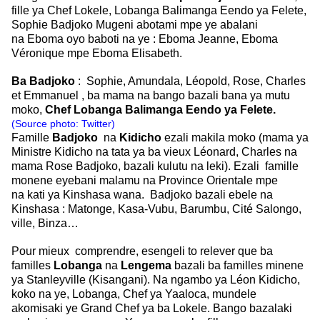
fille ya Chef Lokele, Lobanga
Balimanga Eendo ya Felete,
Sophie Badjoko Mugeni abotami mpe ye abalani
na
Eboma oyo baboti na ye : Eboma Jeanne, Eboma
Véronique mpe Eboma Elisabeth.
Ba Badjoko
: Sophie, Amundala, Léopold, Rose, Charles
et Emmanuel , ba mama na bango bazali bana ya mutu
moko,
Chef Lobanga Balimanga Eendo ya Felete.
(Source photo: Twitter)
Famille
Badjoko
na
Kidicho
ezali makila moko (mama ya
Ministre Kidicho na
tata ya ba vieux Léonard, Charles na
mama Rose Badjoko, bazali kulutu na leki).
Ezali famille
monene eyebani malamu na Province Orientale mpe
na
kati ya Kinshasa wana. Badjoko bazali ebele na
Kinshasa : Matonge,
Kasa-Vubu, Barumbu, Cité Salongo,
ville, Binza…
Pour mieux comprendre, esengeli to relever que ba
familles
Lobanga
na
Lengema
bazali ba familles minene
ya Stanleyville (Kisangani). Na ngambo ya
Léon Kidicho,
koko na ye, Lobanga, Chef ya Yaaloca, mundele
akomisaki ye Grand
Chef ya ba Lokele. Bango bazalaki