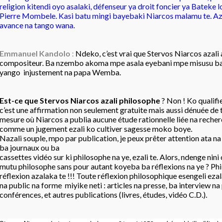
religion kitendi oyo asalaki, défenseur ya droit foncier ya Bateke l
Pierre Mombele. Kasi batu mingi bayebaki Niarcos malamu te. Aza
avance na tango wana.
Emmanuel Kandolo
:
Ndeko, c’est vrai que Stervos Niarcos azali 
compositeur. Ba nzembo akoma mpe asala eyebani mpe misusu ba
yango injustement na papa Wemba.
Est-ce que Stervos Niarcos azali philosophe
? Non ! Ko qualifi
c’est une affirmation non seulement gratuite mais aussi dénuée de 
mesure où Niarcos a publia aucune étude rationnelle liée na recher
comme un jugement ezali ko cultiver sagesse moko boye.
Nazali souple, mpo par publication, je peux prêter attention ata n
ba journaux ou ba
cassettes vidéo sur ki philosophe na ye, ezali te. Alors, ndenge ni
mutu philosophe sans pour autant koyeba ba réflexions na ye ? Ph
réflexion azalaka te !!! Toute réflexion philosophique esengeli eza
na public na forme miyike neti : articles na presse, ba interview na
conférences, et autres publications (livres, études, vidéo C.D.).