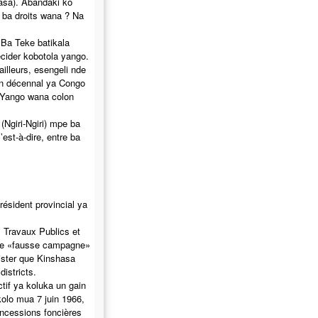
asa). Abandaki ko
e ba droits wana ? Na
 Ba Teke batikala
cider kobotola yango.
ailleurs, esengeli nde
an décennal ya Congo
. Yango wana colon
giri-Ngiri) mpe ba
est-à-dire, entre ba
ésident provincial ya
 Travaux Publics et
une «fausse campagne»
sister que Kinshasa
istricts.
ctif ya koluka un gain
olo mua 7 juin 1966,
oncessions foncières