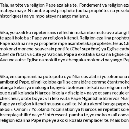
Tala, na tête ya religion Pape azalaka te. Fondement ya religion ez
mateya maye Nzambe apesi prophète (ou ba prophètes na ye selo
historiques) na ye mpo ateya nsango malamu.
Sika, yo ozali ko répéter sans réfléchir makambo mutu oyo atangi
te azali koloba : Pape ya religion kitendi. Religion ezali na prophèt
Pape azali na nse ya prophète mpe asambelaka prophète, Jésus Chr
mokonzi monene, souverain pontife (Chef suprême) ya Eglise cat
Chef de l’Etat ya Cité ya Vatican. Pape a existaka kaka na Eglise c
Aucune autre Eglise na mokili oyo ebengaka mokonzi na yango Pa
Sika, en comparant na poto poto oyo Niarcos alatisi yo, okomona 
amibengi Pape, elingi koloba qu’il se considère comme étant mokon
atanga kelasi ya malonga te, ayebi bokeseni te kati na religion na 
que ozali kolanda Niarcos lokola « disciple » na ye et sans recule e
chercheur, olobi boye : «Ti lelo wuta Pape Ngantshie Strervos Niar
Pape ya religion kitendi mususu azali te. Mutu akomi benga pape ya
akosi». Omoni ? Yo, olandi focalisation ya Niarcos en répétant sc
irremplaçabilité na ye ! Intéressent, pamba te, yo moko ozali conv
religion ezali na Pape mpe ye akoki kozala remplacer te. Mais bon