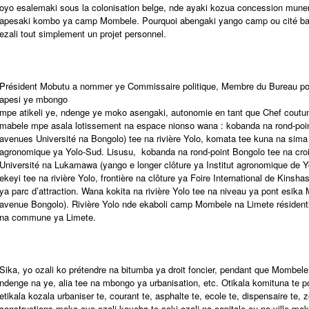
oyo esalemaki sous la colonisation belge, nde ayaki kozua concession mun
apesaki kombo ya camp Mombele. Pourquoi abengaki yango camp ou cité ba
ezali tout simplement un projet personnel.
Président Mobutu a nommer ye Commissaire politique, Membre du Bureau pol
apesi ye mbongo
mpe atikeli ye, ndenge ye moko asengaki, autonomie en tant que Chef coutu
mabele mpe asala lotissement na espace nionso wana : kobanda na rond-poi
avenues Université na Bongolo) tee na rivière Yolo, komata tee kuna na sima 
agronomique ya Yolo-Sud. Lisusu, kobanda na rond-point Bongolo tee na cr
Université na Lukamawa (yango e longer clôture ya Institut agronomique de
ekeyi tee na rivière Yolo, frontière na clôture ya Foire International de Kinsha
ya parc d’attraction. Wana kokita na rivière Yolo tee na niveau ya pont esika
avenue Bongolo). Rivière Yolo nde ekaboli camp Mombele na Limete résidenti
na commune ya Limete.
Sika, yo ozali ko prétendre na bitumba ya droit foncier, pendant que Mombel
ndenge na ye, alia tee na mbongo ya urbanisation, etc. Otikala komituna te
etikala kozala urbaniser te, courant te, asphalte te, ecole te, dispensaire te,
constructions moko oyo ozali koyeba te soki ozali na capitale ou na ville mok