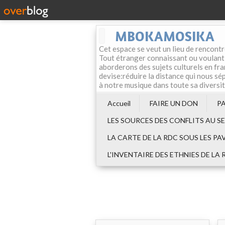
MBOKAMOSIKA
Cet espace se veut un lieu de rencontr
Tout étranger connaissant ou voulant f
aborderons des sujets culturels en fran
devise:réduire la distance qui nous sép
à notre musique dans toute sa diversi
Accueil
FAIRE UN DON
P
LES SOURCES DES CONFLITS AU S
LA CARTE DE LA RDC SOUS LES PA
L'INVENTAIRE DES ETHNIES DE LA 