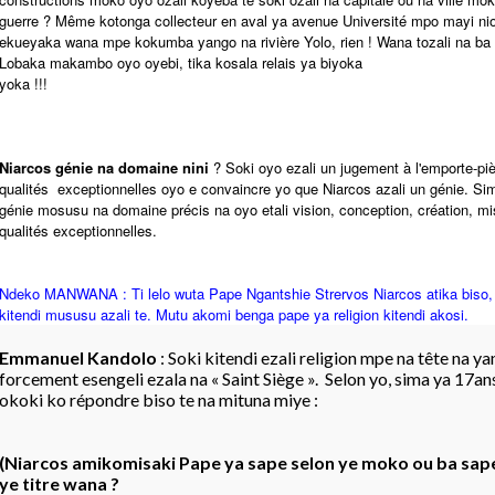
guerre ? Même kotonga collecteur en aval ya avenue Université mpo mayi nio
ekueyaka wana mpe kokumba yango na rivière Yolo, rien ! Wana tozali na ba 
Lobaka makambo oyo oyebi, tika kosala relais ya biyoka
yoka !!!
Niarcos génie na domaine nini
? Soki oyo ezali un jugement à l'emporte-pi
qualités exceptionnelles oyo e convaincre yo que Niarcos azali un génie. S
génie mosusu na domaine précis na oyo etali vision, conception, création, mi
qualités exceptionnelles.
Ndeko MANWANA : Ti lelo wuta Pape Ngantshie Strervos Niarcos atika biso, 
kitendi mususu azali te. Mutu akomi benga pape ya religion kitendi akosi.
Emmanuel Kandolo
: Soki kitendi ezali religion mpe na tête na y
forcement esengeli ezala na « Saint Siège ». Selon yo, sima ya 17an
okoki ko répondre biso te na mituna miye :
(Niarcos amikomisaki Pape ya sape selon ye moko ou ba sap
ye titre wana ?