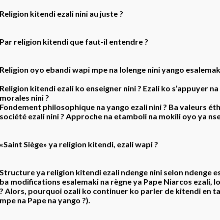
Religion kitendi ezali nini au juste ?
Par religion kitendi que faut-il entendre ?
Religion oyo ebandi wapi mpe na lolenge nini yango esalemak
Religion kitendi ezali ko enseigner nini ? Ezali ko s’appuyer n
morales nini ?
Fondement philosophique na yango ezali nini ? Ba valeurs ét
société ezali nini ? Approche na etamboli na mokili oyo ya nse 
«Saint Siège» ya religion kitendi, ezali wapi ?
Structure ya religion kitendi ezali ndenge nini selon ndenge 
ba modifications esalemaki na règne ya Pape Niarcos ezali, 
? Alors, pourquoi ozali ko continuer ko parler de kitendi en t
mpe na Pape na yango ?).