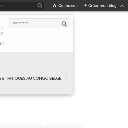
Connexion
+
Créer mon blog
e .
 y
ant
 ETHNIQUES AU CONGO BELGE