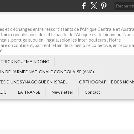
es et d'échanges entre ressortissants de l'Afrique Centrale et Austral
aire connaissance de cette partie de l'Afrique est le bienvenu. Nous
çais, portugais, ou en lingala, selon les interlocuteurs . Notre
are du continent, par l'entretien de la mémoire collective, en recour
té
ATRICK NGUEMA NDONG
EIN DE L‘ARMÉE NATIONALE CONGOLAISE (ANC)
VÉS D'UNE SYNAGOGUE EN ISRAËL
ORTHOGRAPHIE DES NOMS
RDC
LA TRANSE
Newsletter
Contact