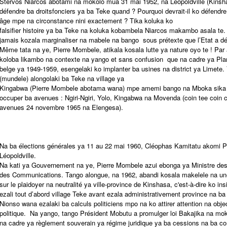
Stervos Niarcos abotami na mokolo mua 31 mai 1952, na Léopoldville (Kinsh
défendre ba droitsfonciers ya ba Teke quand ? Pourquoi devrait-il ko défendr
âge mpe na circonstance nini exactement ? Tika koluka ko
falsifier histoire ya ba Teke na koluka kobambela Niarcos makambo asala te.
jamais kozala marginaliser na mabele na bango sous prétexte que l’Etat a dé
Même tata na ye, Pierre Mombele, atikala kosala lutte ya nature oyo te ! Par 
koloba likambo na contexte na yango et sans confusion que na cadre ya Pl
belge ya 1949-1959, esengelaki ko implanter ba usines na district ya Limete
(mundele) alongolaki ba Teke na village ya
Kingabwa (Pierre Mombele abotama wana) mpe amemi bango na Mboka sika (N
occuper ba avenues : Ngiri-Ngiri, Yolo, Kingabwa na Movenda (coin tee coin c’
avenues 24 novembre 1965 na Elengesa).
Na ba élections générales ya 11 au 22 mai 1960, Cléophas Kamitatu akomi Pr
Léopoldville.
Na kati ya Gouvernement na ye, Pierre Mombele azui ebonga ya Ministre des
des Communications. Tango alongue, na 1962, abandi kosala makelele na 
sur le plaidoyer na neutralité ya ville-province de Kinshasa, c'est-à-dire ko in
ezali tout d’abord village Teke avant ezala administrativement province na ba d
Nionso wana ezalaki ba calculs politiciens mpo na ko attirer attention na obje
politique. Na yango, tango Président Mobutu a promulger loi Bakajika na mok
na cadre ya règlement souverain ya régime juridique ya ba cessions na ba c