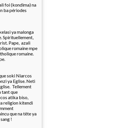
ali foi (kondima) na
n ba périodes
 kelasi ya malonga
e. Spirituellement,
ist. Pape, azali
holique romaine mpe
atholique romaine.
pe.
que soki Niarcos
zi ya Eglise. Neti
Eglise. Tellement
n tant que
cos atika biso,
 religion kitendi
iemment
aincu que na tête ya
 sang !