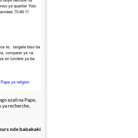
nso ya quartier Yolo
années 70-80 !!!
èce te, tangela biso ba
ima, comparer ye na
se en lumière ya ba
Pape ya religion
ango ezali na Pape,
s ya recherche,
eurs nde babakaki