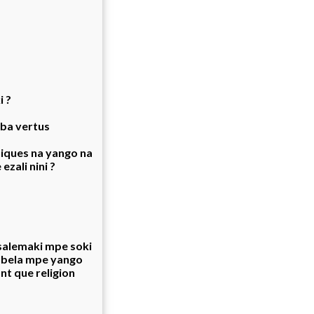
i ?
a ba vertus
hiques na yango na
ezali nini ?
esalemaki mpe soki
lobela mpe yango
ant que religion