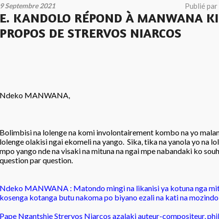
9 Septembre 2021
Publié par
E. KANDOLO RÉPOND À MANWANA K
PROPOS DE STRERVOS NIARCOS
Ndeko MANWANA,
Bolimbisi na lolenge na komi involontairement kombo na yo malam
lolenge olakisi ngai ekomeli na yango. Sika, tika na yanola yo na l
mpo yango nde na visaki na mituna na ngai mpe nabandaki ko souha
question par question.
Ndeko MANWANA : Matondo mingi na likanisi ya kotuna nga mitu
kosenga kotanga butu nakoma po biyano ezali na kati na mozindo
Pape Ngantshie Strervos Niarcos azalaki auteur-compositeur, phi