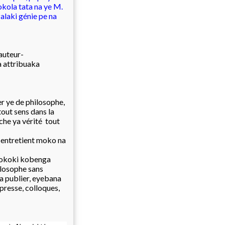
okola tata na ye M.
laki génie pe na
auteur-
 attribuaka
er ye de philosophe,
tout sens dans la
che ya vérité tout
a entretient moko na
ni okoki kobenga
ilosophe sans
la publier, eyebana
 presse, colloques,