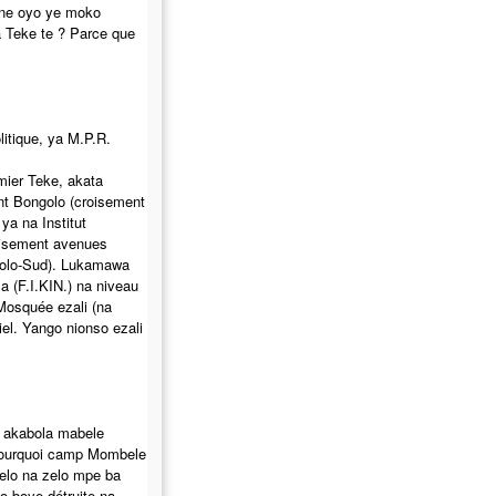
ene oyo ye moko
 Teke te ? Parce que
itique, ya M.P.R.
mier Teke, akata
nt Bongolo (croisement
ya na Institut
oisement avenues
 Yolo-Sud). Lukamawa
sa (F.I.KIN.) na niveau
 Mosquée ezali (na
el. Yango nionso ezali
e akabola mabele
 pourquoi camp Mombele
 zelo na zelo mpe ba
o boye détruite na