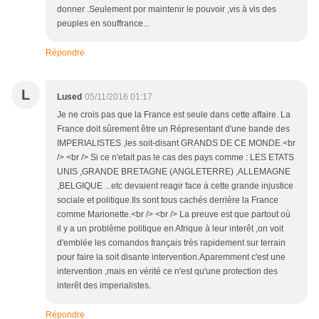
donner .Seulement por maintenir le pouvoir ,vis à vis des
peuples en souffrance...
Répondre
L
Lused
05/11/2016 01:17
Je ne crois pas que la France est seule dans cette affaire. La
France doit sûrement être un Répresentant d'une bande des
IMPERIALISTES ,les soit-disant GRANDS DE CE MONDE.<br
/> <br /> Si ce n'etait pas le cas des pays comme : LES ETATS
UNIS ,GRANDE BRETAGNE (ANGLETERRE) ,ALLEMAGNE
,BELGIQUE ...etc devaient reagir face à cette grande injustice
sociale et politique.Ils sont tous cachés derrière la France
comme Marionette.<br /> <br /> La preuve est que partout où
il y a un problème politique en Afrique à leur interêt ,on voit
d'emblée les comandos français très rapidement sur terrain
pour faire la soit disante intervention.Aparemment c'est une
intervention ,mais en vérité ce n'est qu'une protection des
interêt des imperialistes.
Répondre