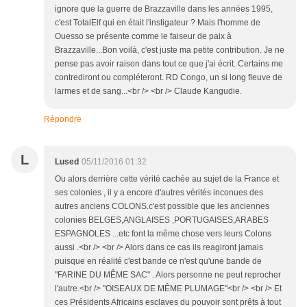
ignore que la guerre de Brazzaville dans les années 1995,
c'est TotalElf qui en était l'instigateur ? Mais l'homme de
Ouesso se présente comme le faiseur de paix à
Brazzaville...Bon voilà, c'est juste ma petite contribution. Je ne
pense pas avoir raison dans tout ce que j'ai écrit. Certains me
contrediront ou compléteront. RD Congo, un si long fleuve de
larmes et de sang...<br /> <br /> Claude Kangudie.
Répondre
L
Lused
05/11/2016 01:32
Ou alors derrière cette vérité cachée au sujet de la France et
ses colonies , il y a encore d'autres vérités inconues des
autres anciens COLONS.c'est possible que les anciennes
colonies BELGES,ANGLAISES ,PORTUGAISES,ARABES
ESPAGNOLES ...etc font la même chose vers leurs Colons
aussi .<br /> <br /> Alors dans ce cas ils reagiront jamais
puisque en réalité c'est bande ce n'est qu'une bande de
"FARINE DU MÊME SAC" . Alors personne ne peut reprocher
l'autre.<br /> "OISEAUX DE MÊME PLUMAGE"<br /> <br /> Et
ces Présidents Africains esclaves du pouvoir sont prêts à tout