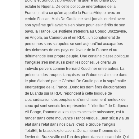
Boigny et Bongo, va provoquer la guerre du Biafra pour
éclater le Nigéria. De cette politique énergétique de la
France, naitra ce qu'on appelle la FranceAfrique avec un
certain Foccart. Mais De Gaulle ne s'est jamais enrichi avec
son système qu'il avait mis en place pour les intérêts de son
pays, la France. Ce système s'étendra au Congo Brazzaville,
en Angola, au Cameroun et en RDC...un conglomérat de
personnes sans scrupules se sont aujourd'hui accaparées
des richesses de ces pays en faveur de la France et au
détriment de leur propre peuple. Une certaine classe politique
française s'en met aussi plein les poches. Je citerai un
individu pervers comme Bernard Kouchner entre autres. La
présence des troupes françaises au Gabon est à mettre dans
le plan élaboré par le Général De Gaulle pour la suprématie
énergétique de la France...Donc les dernières élucubrations
de Luanda sur la RDC répondent à cette logique de
clochardisation des peuples et d'enrichissement honteux de
ceux qui sont sensés les représenter. "L'élection" de l'adipeux
Ali Bongo, l'homme aux multiples actes de naissance, est à
ranger dans cette mouvance FranceAfrique...Bien sûr, il y a un
état dans l'état dans nos pays, c'est le groupe français
TotalElf, le bras d'exploitation...Donc, même l'homme du 5
février de Brazzaville est l'un des pions dans ce scandale. Qui