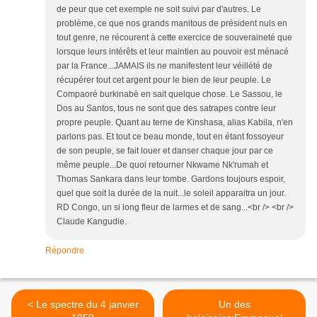
de peur que cet exemple ne soit suivi par d'autres. Le
problème, ce que nos grands manitous de président nuls en
tout genre, ne récourent à cette exercice de souveraineté que
lorsque leurs intérêts et leur maintien au pouvoir est ménacé
par la France...JAMAIS ils ne manifestent leur véillété de
récupérer tout cet argent pour le bien de leur peuple. Le
Compaoré burkinabè en sait quelque chose. Le Sassou, le
Dos au Santos, tous ne sont que des satrapes contre leur
propre peuple. Quant au terne de Kinshasa, alias Kabila, n'en
parlons pas. Et tout ce beau monde, tout en étant fossoyeur
de son peuple, se fait louer et danser chaque jour par ce
même peuple...De quoi retourner Nkwame Nk'rumah et
Thomas Sankara dans leur tombe. Gardons toujours espoir,
quel que soit la durée de la nuit...le soleil apparaitra un jour.
RD Congo, un si long fleur de larmes et de sang...<br /> <br />
Claude Kangudie.
Répondre
< Le spectre du 4 janvier
Un des