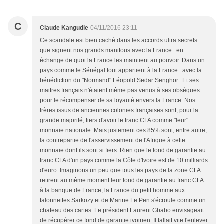
C
Claude Kangudie
04/11/2016 23:11
Ce scandale est bien caché dans les accords ultra secrets
que signent nos grands manitous avec la France...en
échange de quoi la France les maintient au pouvoir. Dans un
pays comme le Sénégal tout appartient à la France...avec la
bénédiction du "Normand" Léopold Sedar Senghor...Et ses
maitres français n'étaient même pas venus à ses obsèques
pour le récompenser de sa loyauté envers la France. Nos
frères issus de anciennes colonies françaises sont, pour la
grande majorité, fiers d'avoir le franc CFA comme "leur"
monnaie nationale. Mais justement ces 85% sont, entre autre,
la contrepartie de l'asservissement de l'Afrique à cette
monnaie dont ils sont si fiers. Rien que le fond de garantie au
franc CFA d'un pays comme la Côte d'Ivoire est de 10 milliards
d'euro. Imaginons un peu que tous les pays de la zone CFA
retirent au même moment leur fond de garantie au franc CFA
à la banque de France, la France du petit homme aux
talonnettes Sarkozy et de Marine Le Pen s'écroule comme un
chateau des cartes. Le président Laurent Gbabo envisageait
de récupérer ce fond de garantie ivoirien. Il fallait vite l'enlever