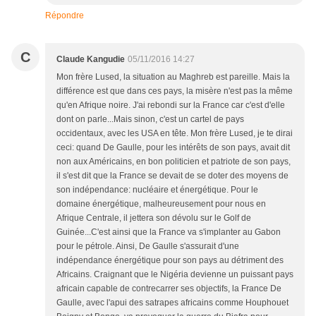
Répondre
C
Claude Kangudie
05/11/2016 14:27
Mon frère Lused, la situation au Maghreb est pareille. Mais la
différence est que dans ces pays, la misère n'est pas la même
qu'en Afrique noire. J'ai rebondi sur la France car c'est d'elle
dont on parle...Mais sinon, c'est un cartel de pays
occidentaux, avec les USA en tête. Mon frère Lused, je te dirai
ceci: quand De Gaulle, pour les intérêts de son pays, avait dit
non aux Américains, en bon politicien et patriote de son pays,
il s'est dit que la France se devait de se doter des moyens de
son indépendance: nucléaire et énergétique. Pour le
domaine énergétique, malheureusement pour nous en
Afrique Centrale, il jettera son dévolu sur le Golf de
Guinée...C'est ainsi que la France va s'implanter au Gabon
pour le pétrole. Ainsi, De Gaulle s'assurait d'une
indépendance énergétique pour son pays au détriment des
Africains. Craignant que le Nigéria devienne un puissant pays
africain capable de contrecarrer ses objectifs, la France De
Gaulle, avec l'apui des satrapes africains comme Houphouet