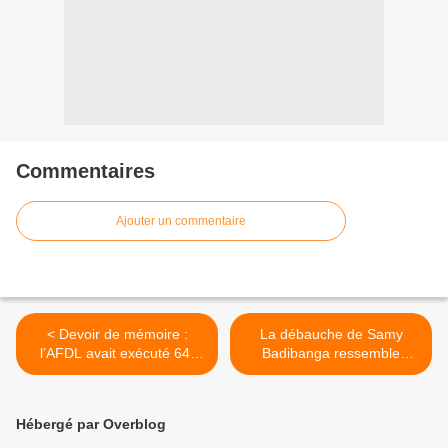
Commentaires
Ajouter un commentaire
< Devoir de mémoire :
La débauche de Samy
l’AFDL avait exécuté 647
Badibanga ressemble
personnes lors de son
étrangement à celle
entrée en mai 1997 à
d’Evariste Kimba en 1965. >
Kinshasa. !!!
Hébergé par Overblog