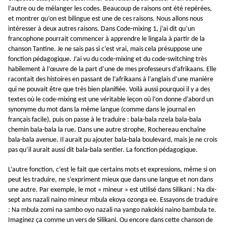
l’autre ou de mélanger les codes. Beaucoup de raisons ont été repérées,
et montrer qu’on est bilingue est une de ces raisons. Nous allons nous
intéresser à deux autres raisons. Dans Code-mixing 1, j’ai dit qu’un
francophone pourrait commencer à apprendre le lingala à partir de la
chanson Tantine. Je ne sais pas si c’est vrai, mais cela présuppose une
fonction pédagogique. J’ai vu du code-mixing et du code-switching très
habilement à l’œuvre de la part d’une de mes professeurs d’afrikaans. Elle
racontait des histoires en passant de l’afrikaans à l’anglais d’une manière
qui ne pouvait être que très bien planifiée. Voilà aussi pourquoi il y a des
textes où le code-mixing est une véritable leçon où l’on donne d’abord un
synonyme du mot dans la même langue (comme dans le journal en
français facile), puis on passe à le traduire : bala-bala nzela bala-bala
chemin bala-bala la rue. Dans une autre strophe, Rochereau enchaîne
bala-bala avenue. Il aurait pu ajouter bala-bala boulevard, mais je ne crois
pas qu’il aurait aussi dit bala-bala sentier. La fonction pédagogique.
L’autre fonction, c’est le fait que certains mots et expressions, même si on
peut les traduire, ne s’expriment mieux que dans une langue et non dans
une autre. Par exemple, le mot « mineur » est utilisé dans Silikani : Na dix-
sept ans nazali naino mineur mbula ekoya ozonga ee. Essayons de traduire
: Na mbula zomi na sambo oyo nazali na yango nakokisi naino bambula te.
Imaginez ça comme un vers de Silikani. Ou encore dans cette chanson de