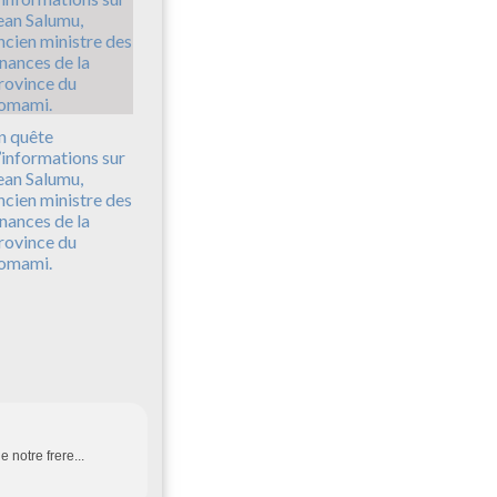
n quête
’informations sur
ean Salumu,
ncien ministre des
inances de la
rovince du
omami.
 notre frere...