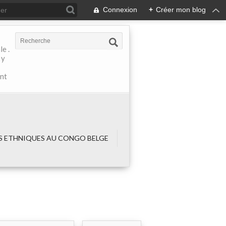
Connexion
+
Créer mon blog
e .
 y
ant
 ETHNIQUES AU CONGO BELGE