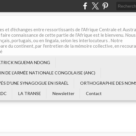
es et d'échanges entre ressortissants de l'Afrique Centrale et Austral
aire connaissance de cette partie de l'Afrique est le bienvenu. Nous
çais, portugais, ou en lingala, selon les interlocuteurs . Notre
are du continent, par l'entretien de la mémoire collective, en recour
té
ATRICK NGUEMA NDONG
EIN DE L‘ARMÉE NATIONALE CONGOLAISE (ANC)
VÉS D'UNE SYNAGOGUE EN ISRAËL
ORTHOGRAPHIE DES NOMS
RDC
LA TRANSE
Newsletter
Contact