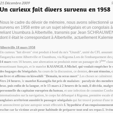
21 Décembre 2009
Un curieux fait divers survenu en 1958
Nous le cadre du dévoir de mémoire, nous avons sélectionné un 
survenu en 1958 entre un un sujet sénégalais et un congolais à
reliant Usumbura à Albertville, transmis par Jean SCHRAUWEN
dont il était le correspondant à Albertville, actuellement Kalemie
Albertville 18 mars 1958
Un curieux "fait divers" s'est produit à bord du m/s "Urundi", unité du CFL assurant 
Tanganyka entre Albertville et Usumbura, via Kigoma.Lors de l'embarquement des 
ème
14 mars
vers 16 heures, une altercation se produisit entre un passager de 3
class
ressortissant français, et le matelot
KASANGILA Michel
,
qui voulait empêcher
le
des bagages du Sénégalais
.Au cours de la discussion, ce dernier
, devant témoins, 
un livre et affirma en kiswahili "
Demain, tu seras mort"
.Les choses se calmèrent e
Vers 24 heures
, le
matelot Kasangila
fut pris de malaises
:
paralysie des membres
bras
,
puis enfin de la langue
,
et le 15 mars à 2 heures de la nuit, il décéda
,
malgré
personnelle du
capitaine européen du bateau
, et une infection de coramine.Conf
internationales sur la navigation, le corps fut débarqué à Kigoma, première escale d
anglaises arrêtrèent aussitôt le passager sénégalais
qui fut trouvé porteur d'une t
et annoncèrent qu'une autopsie serait effecutée.
L'hypothèse d'un empoisonnemen
exclue car la victime avait pour habitude de préparer tout seul ses repas
.
L'événe