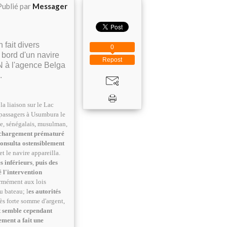
Publié par
Messager
fait divers
0
 bord d'un navire
Repost
 à l'agence Belga
.
la liaison sur le Lac
passagers à Usumbura le
e, sénégalais, musulman,
 chargement prématuré
consulta ostensiblement
t le navire appareilla.
 inférieurs
,
puis des
 l'intervention
ormément aux lois
u bateau; l
es autorités
rès forte somme d'argent,
t
semble cependant
ment a fait une