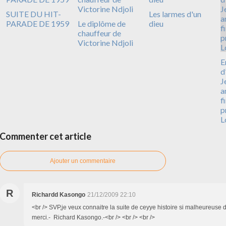
SUITE DU HIT-
Les larmes d'un
PARADE DE 1959
Le diplôme de
dieu
chauffeur de
Victorine Ndjoli
E
d
J
a
f
p
L
Commenter cet article
Ajouter un commentaire
R
Richardd Kasongo
21/12/2009 22:10
<br /> SVP,je veux connaitre la suite de ceyye histoire si malheureuse de
merci.- Richard Kasongo.-<br /> <br /> <br />