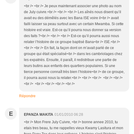
<br /> <br /> Je peux maintenant associer une photo au nom
de July cuivre.<br /> <br /> <br /> Les aînés nous disent qu’il
avait eu des démêlés avec les Bana ISE voire il<br /> avait
failli laisser sa peau surtout avec un certain Mwamba. Si cette
histoire est vraie. Est-ce qu’il pourra nous donner sa version
des faits ?<br /> <br /> <br /> Est-ce qu’il pourra aussi nous
relater l’histoire de ce groupe baptisé Bana<br /> ISE.<br />
<br /> <br /> En fait, la façon dont on m’avait parlé de ce
groupe qui était spécialisé<br /> dans les cambriolages chez
les expatriés. Ensuite, il paraît, il redistribue une partie de
leurs butins aux enfants des quartiers populaires. Si une
tierce personne connaît très bien l’histoire<br /> de ce groupe,
il pourra aussi nous la relater.<br /> <br /> <br /> <br /> <br />
<br /> <br /> <br /> <br /> <br />
Répondre
E
EPANZA MAKITA
01/01/2010 06:28
<br /> Mon Frere July Cuivre, <br /> bonne annee 2010, tu
etais tres beau, tu me rappelles vieux Kwamy Lasitura et mon
frere Papy Tex dans leur enfance. L'histoire c'est l'histoire,