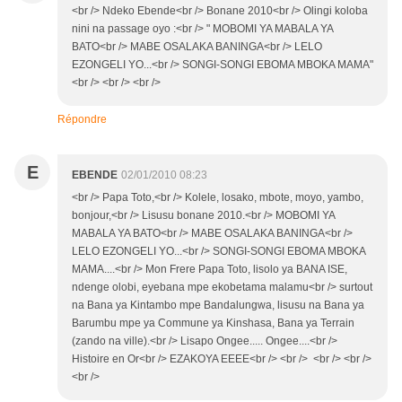
<br /> Ndeko Ebende<br /> Bonane 2010<br /> Olingi koloba
nini na passage oyo :<br /> " MOBOMI YA MABALA YA
BATO<br /> MABE OSALAKA BANINGA<br /> LELO
EZONGELI YO...<br /> SONGI-SONGI EBOMA MBOKA MAMA"
<br /> <br /> <br />
Répondre
E
EBENDE
02/01/2010 08:23
<br /> Papa Toto,<br /> Kolele, losako, mbote, moyo, yambo,
bonjour,<br /> Lisusu bonane 2010.<br /> MOBOMI YA
MABALA YA BATO<br /> MABE OSALAKA BANINGA<br />
LELO EZONGELI YO...<br /> SONGI-SONGI EBOMA MBOKA
MAMA....<br /> Mon Frere Papa Toto, lisolo ya BANA ISE,
ndenge olobi, eyebana mpe ekobetama malamu<br /> surtout
na Bana ya Kintambo mpe Bandalungwa, lisusu na Bana ya
Barumbu mpe ya Commune ya Kinshasa, Bana ya Terrain
(zando na ville).<br /> Lisapo Ongee..... Ongee....<br />
Histoire en Or<br /> EZAKOYA EEEE<br /> <br /> <br /> <br />
<br />