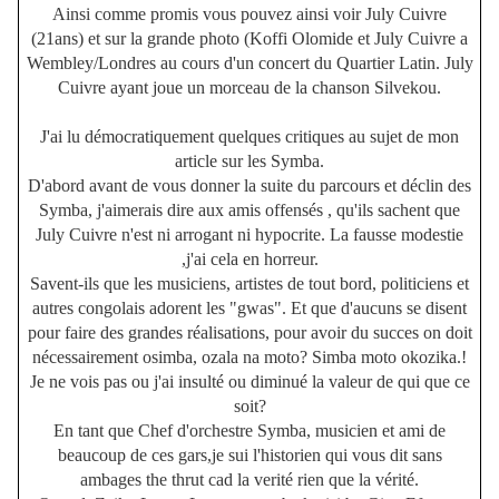
Ainsi comme promis vous pouvez ainsi voir July Cuivre
(21ans) et sur la grande photo (Koffi Olomide et July Cuivre a
Wembley/Londres au cours d'un concert du Quartier Latin. July
Cuivre ayant joue un morceau de la chanson Silvekou.
J'ai lu démocratiquement quelques critiques au sujet de mon
article sur les Symba.
D'abord avant de vous donner la suite du parcours et déclin des
Symba, j'aimerais dire aux amis offensés , qu'ils sachent que
July Cuivre n'est ni arrogant ni hypocrite. La fausse modestie
,j'ai cela en horreur.
Savent-ils que les musiciens, artistes de tout bord, politiciens et
autres congolais adorent les "gwas". Et que d'aucuns se disent
pour faire des grandes réalisations, pour avoir du succes on doit
nécessairement osimba, ozala na moto? Simba moto okozika.!
Je ne vois pas ou j'ai insulté ou diminué la valeur de qui que ce
soit?
En tant que Chef d'orchestre Symba, musicien et ami de
beaucoup de ces gars,je sui l'historien qui vous dit sans
ambages the thrut cad la verité rien que la vérité.