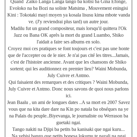
Quand Zaiko Langa Langa tango ba kotisi ba Gina Efonge,
Evoloko na ba Bozi na soliste Matsima , Mouvement eningisi
Kini : Tokotaki mayi moyen ya kosala lisusu kima mbote vanda
ve. (J'y reviendrai plus tard) un autre jour.
Madilu fut un grand compositeur, mais lorsqu'il quittera l'Ok
Jazz ou Bana OK après la mort du grand Luambo, Shiko
l'aidait a faire ses albums en solo.
Croyez moi ces pratiques se font toujours et c'est pas une honte
que de l'accepter ou de le nier. Je n'ai pas cité les titres...Jamais,
c'est de l'histoire ancienne. Avant que les chansons de Shiko
sortent; qui les auditionnez en premier lieu? Waini Mobunda,
July Cuivre et Antmo.
Qui faisaient des remarques et des critiques ? Waini Mobunda,
July Cuivre et Antmo. Donc nous savons de quoi nous parlons
ici.
Jean Baalu , un ami de longues dates ..A sa mort en 2007 Savez
vous que na kita dare dare na Kin po natala ba obséques na ye
na Palais du peuple..Biyevanga, le journaliste ou Werrason ba
guetaki ngai.
Tango nakiti na Djipi ba petits ba kanisaki que ngai kuru...
Na yebisi bango que petits bopesa lokumu te nazali na ngai