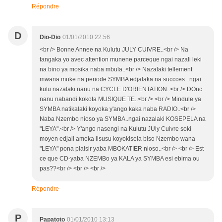
Répondre
D
Dio-Dio
01/01/2010 22:56
<br /> Bonne Annee na Kulutu JULY CUIVRE..<br /> Na
tangaka yo avec attention munene parceque ngai nazali leki
na bino ya mosika naba mbula..<br /> Nazalaki tellement
mwana muke na periode SYMBA edjalaka na succces...ngai
kutu nazalaki nanu na CYCLE D'ORIENTATION..<br /> DOnc
nanu nabandi kokota MUSIQUE TE..<br /> <br /> Mindule ya
SYMBA natikalaki koyoka y'ango kaka naba RADIO..<br />
Naba Nzembo nioso ya SYMBA..ngai nazalaki KOSEPELA na
"LEYA".<br /> Y'ango nasengi na Kulutu JUly Cuivre soki
moyen edjali ameka lisusu koyokisela biso Nzembo wana
"LEYA" pona plaisir yaba MBOKATIER nioso..<br /> <br /> Est
ce que CD-yaba NZEMBo ya KALA ya SYMBA esi ebima ou
pas??<br /> <br /> <br />
Répondre
P
Papatoto
01/01/2010 13:13