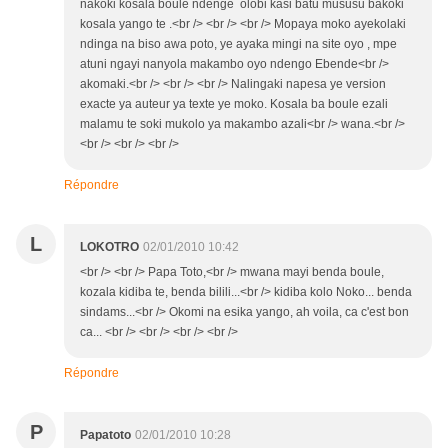
nakoki kosala boule ndenge olobi kasi batu mususu bakoki
kosala yango te .<br /> <br /> <br /> Mopaya moko ayekolaki
ndinga na biso awa poto, ye ayaka mingi na site oyo , mpe
atuni ngayi nanyola makambo oyo ndengo Ebende<br />
akomaki.<br /> <br /> <br /> Nalingaki napesa ye version
exacte ya auteur ya texte ye moko. Kosala ba boule ezali
malamu te soki mukolo ya makambo azali<br /> wana.<br />
<br /> <br /> <br />
Répondre
L
LOKOTRO
02/01/2010 10:42
<br /> <br /> Papa Toto,<br /> mwana mayi benda boule,
kozala kidiba te, benda bilili...<br /> kidiba kolo Noko... benda
sindams...<br /> Okomi na esika yango, ah voila, ca c'est bon
ca... <br /> <br /> <br /> <br />
Répondre
P
Papatoto
02/01/2010 10:28