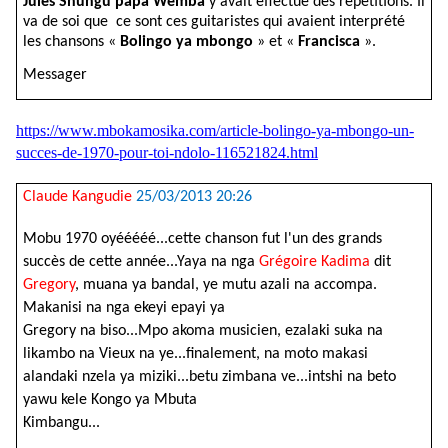
Jules
Shungu papa Wemba
y avait effectué des répétitions. Il
va de soi que ce sont ces guitaristes qui avaient interprété
les chansons «
Bolingo ya mbongo
» et «
Francisca
».
Messager
https://www.mbokamosika.com/article-bolingo-ya-mbongo-un-
succes-de-1970-pour-toi-ndolo-116521824.html
Claude Kangudie
25/03/2013 20:26
Mobu 1970 oyééééé...cette chanson fut l'un des grands
succès de cette année...Yaya na nga
Grégoire Kadima
dit
Gregory
, muana ya bandal, ye mutu azali na accompa.
Makanisi na nga ekeyi epayi ya
Gregory na biso...Mpo akoma musicien, ezalaki suka na
likambo na Vieux na ye...finalement, na moto makasi
alandaki nzela ya miziki...betu zimbana ve...intshi na beto
yawu kele Kongo ya Mbuta
Kimbangu...