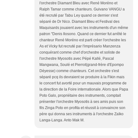
l'orchestre Diamant Bleu avec René Moréno et
Ralph Tamar comme chanteurs. Guivano VANGU a
été recruté par Tabu Ley quand ce dernier s'est
séparé de Dr Nico. Diamant Bleu et Festival des
Maquisards jouaient avec les instruments d'un même
patron "Denis Ilosono. Quand ce dernier fut arrêté le
chanteur René Moréno est parti créer l'orchestre les
As et Vicky fut recruté par l'imprésario Manzenza
conquérant comme chef d'orchestre et soliste de
l'orchestre Myosotis avec Pépé Kallé, Pascal
Mangwana, Soulé et Pierrot(grand-frère d'Epompo
Déyesse) comme chanteurs. Cet orchestre s'est
séparé pcq ils devraient se produire à la Fikin mais
le concert fut avorté pour un mauvais programme de
la direction de la Foire internationale. Alors que Papa
Poto Galo, propriétaire des instruments, comptait
présenter l'orchestre Myosotis à ses amis puis son
fils Zinga Poto en profita et réussit à convaincre son
père qui donna ses instruments à l'orchestre Zaïko
Langa-Langa. Anto Mak M.