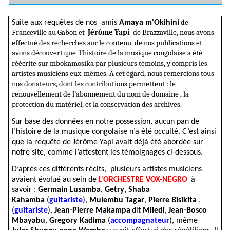
de
Suite aux requêtes de nos amis
Amaya m'Okihini
Franceville au Gabon et
Jérôme Yapi
de Brazzaville, nous avons
effectué des recherches sur le contenu de nos publications et
avons découvert que l’histoire de la musique congolaise a été
réécrite sur mbokamosika par plusieurs témoins, y compris les
artistes musiciens eux-mêmes. À cet égard, nous remercions tous
nos donateurs, dont les contributions permettent : le
renouvellement de l’abonnement du nom de domaine , la
protection du matériel, et la conservation des archives.
Sur base des données en notre possession, aucun pan de
l’histoire de la musique congolaise n’a été occulté. C’est ainsi
que la requête de Jérôme Yapi avait déjà été abordée sur
notre site, comme l’attestent les témoignages ci-dessous.
D’après ces différents récits, plusieurs artistes musiciens
avaient évolué au sein de
L’ORCHESTRE VOX-NEGRO
à
savoir :
Germain Lusamba
,
Getry
,
Shaba
Kahamba
(
guitariste
),
Mulembu Tagar
,
Pierre Bisikita
,
(
guitariste
),
Jean-Pierre Makampa
dit
Miledi
,
Jean-Bosco
Mbayabu
,
Gregory Kadima
(
accompagnateur
), même