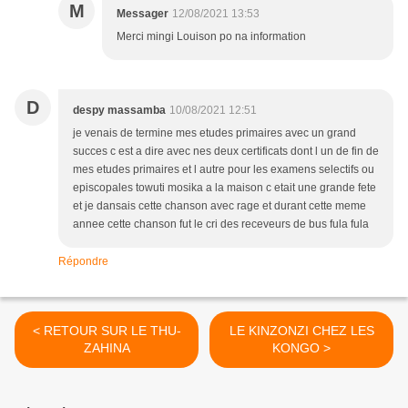
M
Messager
12/08/2021 13:53
Merci mingi Louison po na information
D
despy massamba
10/08/2021 12:51
je venais de termine mes etudes primaires avec un grand
succes c est a dire avec nes deux certificats dont l un de fin de
mes etudes primaires et l autre pour les examens selectifs ou
episcopales towuti mosika a la maison c etait une grande fete
et je dansais cette chanson avec rage et durant cette meme
annee cette chanson fut le cri des receveurs de bus fula fula
Répondre
< RETOUR SUR LE THU-
LE KINZONZI CHEZ LES
ZAHINA
KONGO >