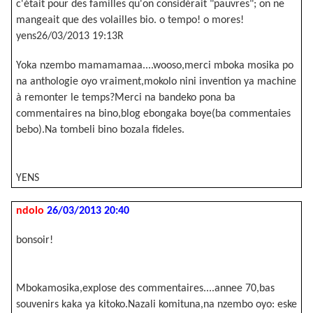
c'était pour des familles qu'on considérait "pauvres"; on ne
mangeait que des volailles bio. o tempo! o mores!
yens26/03/2013 19:13R
Yoka nzembo mamamamaa....wooso,merci mboka mosika po
na anthologie oyo vraiment,mokolo nini invention ya machine
à remonter le temps?Merci na bandeko pona ba
commentaires na bino,blog ebongaka boye(ba commentaies
bebo).Na tombeli bino bozala fideles.
YENS
ndolo
26/03/2013 20:40
bonsoir!
Mbokamosika,explose des commentaires....annee 70,bas
souvenirs kaka ya kitoko.Nazali komituna,na nzembo oyo: eske