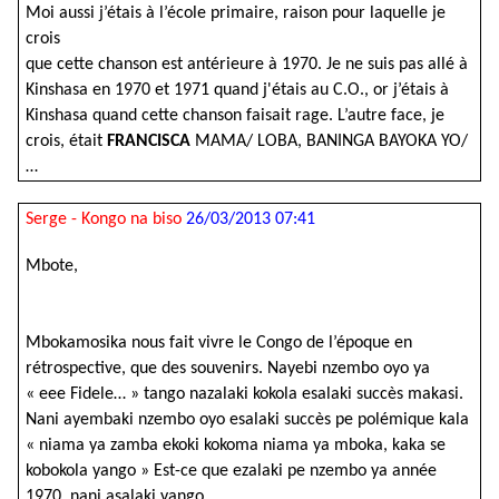
Moi aussi j’étais à l’école primaire, raison pour laquelle je
crois
que cette chanson est antérieure à 1970. Je ne suis pas allé à
Kinshasa en 1970 et 1971 quand j'étais au C.O., or j’étais à
Kinshasa quand cette chanson faisait rage. L’autre face, je
crois, était
FRANCISCA
MAMA/ LOBA, BANINGA BAYOKA YO/
…
Serge - Kongo na biso
26/03/2013 07:41
Mbote,
Mbokamosika nous fait vivre le Congo de l’époque en
rétrospective, que des souvenirs. Nayebi nzembo oyo ya
« eee Fidele… » tango nazalaki kokola esalaki succès makasi.
Nani ayembaki nzembo oyo esalaki succès pe polémique kala
« niama ya zamba ekoki kokoma niama ya mboka, kaka se
kobokola yango » Est-ce que ezalaki pe nzembo ya année
1970, nani asalaki yango,