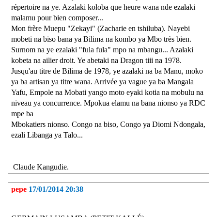
répertoire na ye. Azalaki koloba que heure wana nde ezalaki
malamu pour bien composer...
Mon frère Muepu "Zekayi" (Zacharie en tshiluba). Nayebi
mobeti na biso bana ya Bilima na kombo ya Mbo très bien.
Surnom na ye ezalaki "fula fula" mpo na mbangu... Azalaki
kobeta na ailier droit. Ye abetaki na Dragon tiii na 1978.
Jusqu'au titre de Bilima de 1978, ye azalaki na ba Manu, moko
ya ba artisan ya titre wana. Arrivée ya vague ya ba Mangala
Yafu, Empole na Mobati yango moto eyaki kotia na mobulu na
niveau ya concurrence. Mpokua elamu na bana nionso ya RDC
mpe ba
Mbokatiers nionso. Congo na biso, Congo ya Diomi Ndongala,
ezali Libanga ya Talo...
Claude Kangudie.
pepe
17/01/2014 20:38