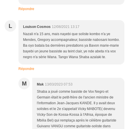
Répondre
L
Louison Cosmos
12/08/2021 13:17
Nazali n'a 15 ans, mais nayebi que soliste kombo n'a ye
Mendes, Gregory accompagnateur, bassiste nabosani kombo.
Ba oyo batala ba dernières prestations ya Bavon marie-marie
bayebi un jeune bassiste au teint clair, ye nde abeta n'a vox
negro n'a série Wana. Tango Wana Shaba azalaki te.
Répondre
M
Mak
13/03/2023 07:53
Shaba a joué comme basiste de Vox Negro et
Germain était le petit-frère de l'ancien ministre de
l'information Jean-Jacques KANDE. Il y avait deux
solistes et le 2e s'appelait Vicky MABOTE( devenu
Vicky-Son de Kossa-Kossa à l'Afrisa, époque de
Mbilia Bel) qui remplaça après le célèbre guitariste
Guivano VANGU comme guitariste-soliste dans