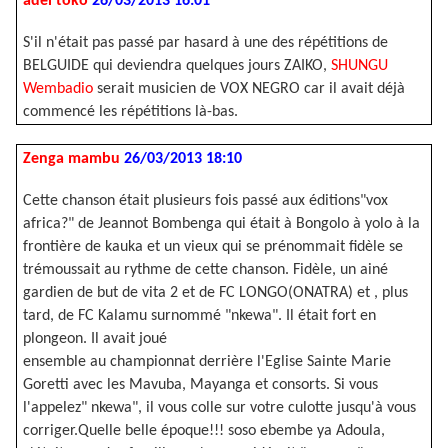
adei toko
26/03/2013 16:01
S'il n'était pas passé par hasard à une des répétitions de
BELGUIDE qui deviendra quelques jours ZAIKO,
SHUNGU
Wembadio
serait musicien de VOX NEGRO car il avait déjà
commencé les répétitions là-bas.
Zenga mambu
26/03/2013 18:10
Cette chanson était plusieurs fois passé aux éditions"vox
africa?" de Jeannot Bombenga qui était à Bongolo à yolo à la
frontière de kauka et un vieux qui se prénommait fidèle se
trémoussait au rythme de cette chanson. Fidèle, un ainé
gardien de but de vita 2 et de FC LONGO(ONATRA) et , plus
tard, de FC Kalamu surnommé "nkewa". Il était fort en
plongeon. Il avait joué
ensemble au championnat derrière l'Eglise Sainte Marie
Goretti avec les Mavuba, Mayanga et consorts. Si vous
l'appelez" nkewa", il vous colle sur votre culotte jusqu'à vous
corriger.Quelle belle époque!!! soso ebembe ya Adoula,