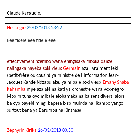
Claude Kangudie.
Nostalgie
25/03/2013 23:22
Eee fidele eee fidele eee
effectivement nzembo wana eningisaka mboka danzé,
nalingaka nayeba soki vieux
Germain
azali vraiment leki
(petit-frère ou cousin) ya ministre de l´information Jean-
Jacques Kande Ndzabulake, ya mibale soki vieux
Emany Shaba
Kahamba
mpe azalaki na kati ya orchestre wana vox-négro.
Mpo mituna oyo mibale elobamaka na ba sens divers, alors
ba oyo bayebi mingi bapesa biso muinda na likambo yango,
surtout bana ya Barumbu na Kinshasa.
Zéphyrin Kirika
26/03/2013 00:50