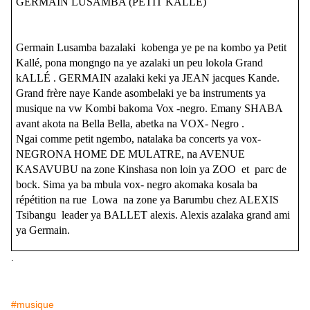
GERMAIN LUSAMBA (PETIT KALLÉ)
Germain Lusamba bazalaki kobenga ye pe na kombo ya Petit
Kallé, pona mongngo na ye azalaki un peu lokola Grand
kALLÉ . GERMAIN azalaki keki ya JEAN jacques Kande.
Grand frère naye Kande asombelaki ye ba instruments ya
musique na vw Kombi bakoma Vox -negro. Emany SHABA
avant akota na Bella Bella, abetka na VOX- Negro .
Ngai comme petit ngembo, natalaka ba concerts ya vox-
NEGRONA HOME DE MULATRE, na AVENUE
KASAVUBU na zone Kinshasa non loin ya ZOO et parc de
bock. Sima ya ba mbula vox- negro akomaka kosala ba
répétition na rue Lowa na zone ya Barumbu chez ALEXIS
Tsibangu leader ya BALLET alexis. Alexis azalaka grand ami
ya Germain.
.
#musique