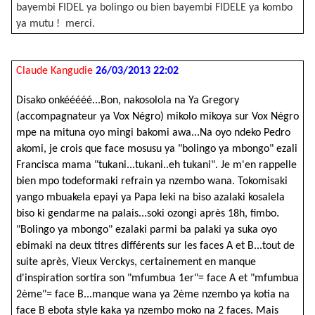
bayembi FIDEL ya bolingo ou bien bayembi FIDELE ya kombo
ya mutu ! merci.
Claude Kangudie
26/03/2013 22:02
Disako onkééééé...Bon, nakosolola na Ya Gregory
(accompagnateur ya Vox Négro) mikolo mikoya sur Vox Négro
mpe na mituna oyo mingi bakomi awa...Na oyo ndeko Pedro
akomi, je crois que face mosusu ya "bolingo ya mbongo" ezali
Francisca mama "tukani...tukani..eh tukani".
Je m'en rappelle
bien mpo todeformaki refrain ya nzembo wana. Tokomisaki
yango mbuakela epayi ya Papa leki na biso azalaki kosalela
biso ki gendarme na palais...soki ozongi après 18h, fimbo.
"Bolingo ya mbongo" ezalaki parmi ba palaki ya suka oyo
ebimaki na deux titres différents sur les faces A et B...tout de
suite après, Vieux Verckys, certainement en manque
d'inspiration sortira son "mfumbua 1er"= face A et "mfumbua
2ème"= face B...manque wana ya 2ème nzembo ya kotia na
face B ebota style kaka ya nzembo moko na 2 faces. Mais