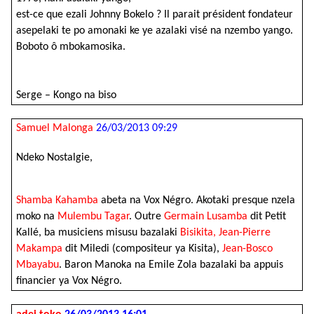
est-ce que ezali Johnny Bokelo ? Il parait président fondateur
asepelaki te po amonaki ke ye azalaki visé na nzembo yango.
Boboto ô mbokamosika.
Serge – Kongo na biso
Samuel Malonga
26/03/2013 09:29
Ndeko Nostalgie,
Shamba Kahamba
abeta na Vox Négro. Akotaki presque nzela
moko na
Mulembu Tagar
. Outre
Germain Lusamba
dit Petit
Kallé, ba musiciens misusu bazalaki
Bisikita,
Jean-Pierre
Makampa
dit Miledi (compositeur ya Kisita),
Jean-Bosco
Mbayabu
. Baron Manoka na Emile Zola bazalaki ba appuis
financier ya Vox Négro.