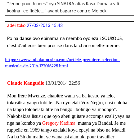
"Jeune pour Jeunes" oyo SINATRA alias Kasa Duma azali
kobina "ee fidèle..." avant bagarre contre Molock
adei toko
27/03/2013 15:43
Po na danse oyo ebinama na nzembo oyo ezali SOUKOUS,
c'est d'ailleurs bien précisé dans la chanson elle-même.
https://www.mbokamosika.com/article-premiere-selection-
musicale-de-2014-122016228.html
Claude Kangudie
13/01/2014 22:56
Mon frère Mwenze, chapitre wana ya ba kestre ya lelo,
tokosilisa yango lobi te...Na oyo etali Vox Negro, nasi naloba
na tango tolobelaki titre na bango "bolingo ya mbongo".
Nakobakisa lisusu que oyo abeti guitare accompa ezali yaya na
nga na kombo ya
Gregory Kadima,
muana ya Bandal. Je me
rappelle en 1969 tango azalaki koya epayi na biso na Matadi.
Na ba 5h du matin, ye wana asi alamuki pour travailler