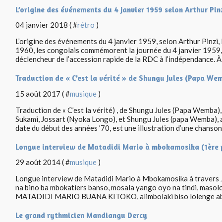
L’origine des événements du 4 janvier 1959 selon Arthur Pi
04 janvier 2018 ( #
rétro
)
L’origine des événements du 4 janvier 1959, selon Arthur Pinz
1960, les congolais commémorent la journée du 4 janvier 1959
déclencheur de l’accession rapide de la RDC à l’indépendance. À l
Traduction de « C’est la vérité » de Shungu Jules (Papa We
15 août 2017 ( #
musique
)
Traduction de « C’est la vérité) , de Shungu Jules (Papa Wemba)
Sukami, Jossart (Nyoka Longo), et Shungu Jules (papa Wemba), 
date du début des années ’70, est une illustration d’une chanson.
Longue interview de Matadidi Mario à mbokamosika (1ère 
29 août 2014 ( #
musique
)
Longue interview de Matadidi Mario à Mbokamosika à travers J
na bino ba mbokatiers banso, mosala yango oyo na tindi, maso
MATADIDI MARIO BUANA KITOKO, alimbolaki biso lolenge aba
Le grand rythmicien Mandiangu Dercy