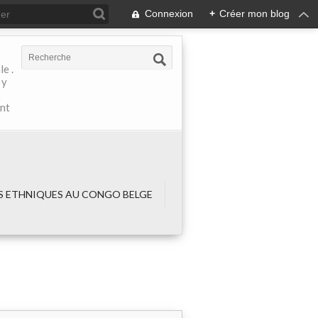
Connexion
+
Créer mon blog
e .
 y
ant
 ETHNIQUES AU CONGO BELGE