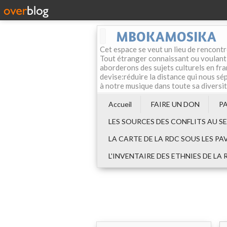
MBOKAMOSIKA
Cet espace se veut un lieu de rencontr
Tout étranger connaissant ou voulant f
aborderons des sujets culturels en fran
devise:réduire la distance qui nous sép
à notre musique dans toute sa diversi
Accueil
FAIRE UN DON
P
LES SOURCES DES CONFLITS AU S
LA CARTE DE LA RDC SOUS LES PA
L'INVENTAIRE DES ETHNIES DE LA 