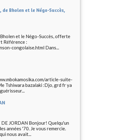
 de Bholen et le Négo-Succès,
 Bholen et le Négo-Succès, offerte
t Référence :
son-congolaise.html Dans...
www.mbokamosika.com/article-suite-
 Tshiwara bazalaki :Djo, grd fr ya
uérisseur...
DAN
 DE JORDAN Bonjour! Quelqu'un
des années '70. Je vous remercie.
i nous avait...