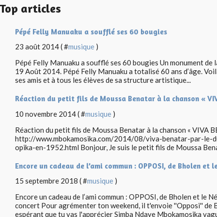
Top articles
Pépé Felly Manuaku a soufflé ses 60 bougies
23 août 2014 ( #
musique
)
Pépé Felly Manuaku a soufflé ses 60 bougies Un monument de la
19 Août 2014. Pépé Felly Manuaku a totalisé 60 ans d’âge. Voilà q
ses amis et à tous les élèves de sa structure artistique...
Réaction du petit fils de Moussa Benatar à la chanson « V
10 novembre 2014 ( #
musique
)
Réaction du petit fils de Moussa Benatar à la chanson « VIVA 
http://www.mbokamosika.com/2014/08/viva-benatar-par-le-
opika-en-1952.html Bonjour, Je suis le petit fils de Moussa Bena
Encore un cadeau de l’ami commun : OPPOSI, de Bholen et l
15 septembre 2018 ( #
musique
)
Encore un cadeau de l’ami commun : OPPOSI, de Bholen et le N
concert Pour agrémenter ton weekend, il t'envoie ''Opposi'' de B
espérant que tu vas l'apprécier Simba Ndaye Mbokamosika vagu