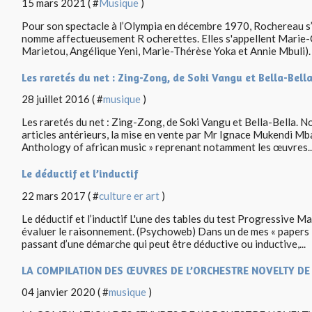
15 mars 2021 ( #
Musique
)
Pour son spectacle à l’Olympia en décembre 1970, Rochereau s’
nomme affectueusement R ocherettes. Elles s'appellent Marie-
Marietou, Angélique Yeni, Marie-Thérèse Yoka et Annie Mbuli). E
Les raretés du net : Zing-Zong, de Soki Vangu et Bella-Bella
28 juillet 2016 ( #
musique
)
Les raretés du net : Zing-Zong, de Soki Vangu et Bella-Bella. N
articles antérieurs, la mise en vente par Mr Ignace Mukendi Mb
Anthology of african music » reprenant notamment les œuvres..
Le déductif et l’inductif
22 mars 2017 ( #
culture er art
)
Le déductif et l’inductif L'une des tables du test Progressive Ma
évaluer le raisonnement. (Psychoweb) Dans un de mes « papers »,
passant d’une démarche qui peut être déductive ou inductive,...
LA COMPILATION DES ŒUVRES DE L’ORCHESTRE NOVELTY DE 
04 janvier 2020 ( #
musique
)