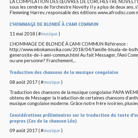
LA COMPILATION DES ŒUVRES DE L’ORCHESTRE NOVELTY D
sous les cendres de l'orchestre Novelty Il y a plus de deux ans, s
Flemming Harrev, responsable des éditions www.afrodisc.com nou
L’HOMMAGE DE BLONDÉ À L’AMI COMMUN
11 mai 2018 ( #
musique
)
L’HOMMAGE DE BLONDÉ À L’AMI COMMUN Référence :
http://www.mbokamosika.com/2018/04/famille-bisala-de-bol
generosite-de-l-ami-commun.html Au fait Messager, l'Ami Commu
ou une personne? Franchement...
Traduction des chansons de la musique congolaise
08 août 2017 ( #
musique
)
Traduction des chansons de la musique congolaise PAPA WEMB
obtenu de Messager la traduction de certaines chansons d’antho
musique congolaise moderne. Grâce notre frère ivoirien, plusieur
Considérations préliminaires sur la traduction du texte d’
propres (Cas de la chanson Léa)
09 août 2017 ( #
musique
)