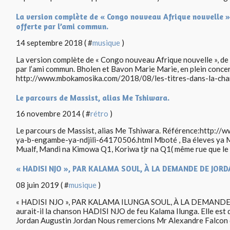
La version complète de « Congo nouveau Afrique nouvelle »,
offerte par l’ami commun.
14 septembre 2018 ( #
musique
)
La version complète de « Congo nouveau Afrique nouvelle », de
par l’ami commun. Bholen et Bavon Marie Marie, en plein concer
http://www.mbokamosika.com/2018/08/les-titres-dans-la-chan
Le parcours de Massist, alias Me Tshiwara.
16 novembre 2014 ( #
rétro
)
Le parcours de Massist, alias Me Tshiwara. Référence:http://
ya-b-engambe-ya-ndjili-64170506.html Mboté , Ba éleves ya Me
Mualf, Mandi na Kimowa Q1, Koriwa tjr na Q1( même rue que le g
« HADISI NJO », PAR KALAMA SOUL, À LA DEMANDE DE JOR
08 juin 2019 ( #
musique
)
« HADISI NJO », PAR KALAMA ILUNGA SOUL, À LA DEMANDE
aurait-il la chanson HADISI NJO de feu Kalama Ilunga. Elle est 
Jordan Augustin Jordan Nous remercions Mr Alexandre Falcon qu