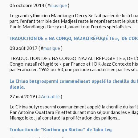
05 octobre 2014 ( #
musique
)
Le grand rythmicien Mandiangu Dercy Se fait parler de lui à Lua
part, l'enfant terrible des Madjesi reste le représentant le plus
Paulo Mandiangu Dercy est, avant tout l'un des spécialistes...
TRADUCTION DE « NA CONGO, NAZALI RÉFUGIÉ TE », DE L’O
08 août 2017 ( #
musique
)
TRADUCTION DE « NA CONGO, NAZALI RÉFUGIÉ TE », DE L
Congo, nazali réfugié te », par Franco et l’OK-Jazz Contexte hi
par Franco en 1962 ou ‘63, une période caractérisée par les séc
Le Cirina butyrospermi communément appelé la chenille du 
dioula.
27 mai 2019 ( #
Actualité
)
Le Cirina butyrospermi communément appelé la chenille du karit
Par Antoine Ouattara En effet durant mon séjour dans les vil
Niangoloko, j’ai constaté la prolifération des paillons...
Traduction de ″Karibou ya Bintou″ de Tabu Ley