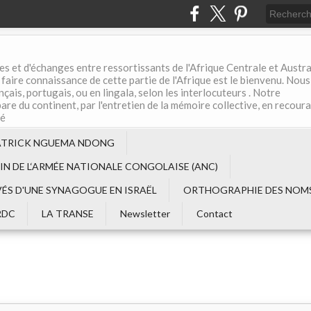
es et d'échanges entre ressortissants de l'Afrique Centrale et Austral
aire connaissance de cette partie de l'Afrique est le bienvenu. Nous
çais, portugais, ou en lingala, selon les interlocuteurs . Notre
are du continent, par l'entretien de la mémoire collective, en recour
té
ATRICK NGUEMA NDONG
EIN DE L‘ARMÉE NATIONALE CONGOLAISE (ANC)
VÉS D'UNE SYNAGOGUE EN ISRAËL
ORTHOGRAPHIE DES NOMS
RDC
LA TRANSE
Newsletter
Contact