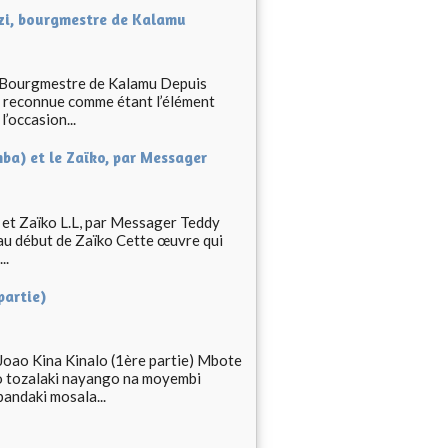
nzi, bourgmestre de Kalamu
i, Bourgmestre de Kalamu Depuis
, reconnue comme étant l’élément
’occasion...
mba) et le Zaïko, par Messager
, et Zaïko L.L, par Messager Teddy
au début de Zaïko Cette œuvre qui
..
partie)
oao Kina Kinalo (1ère partie) Mbote
lo tozalaki nayango na moyembi
ndaki mosala...