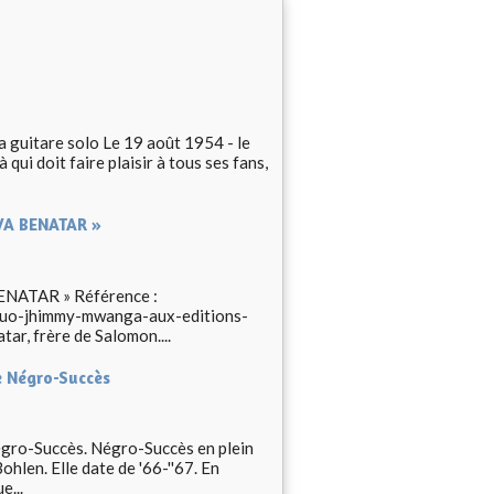
 guitare solo Le 19 août 1954 - le
ui doit faire plaisir à tous ses fans,
IVA BENATAR »
BENATAR » Référence :
duo-jhimmy-mwanga-aux-editions-
tar, frère de Salomon....
e Négro-Succès
égro-Succès. Négro-Succès en plein
ohlen. Elle date de '66-''67. En
e...