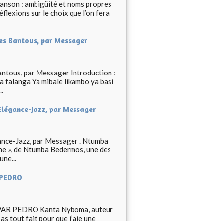
chanson : ambigüité et noms propres
flexions sur le choix que l’on fera
es Bantous, par Messager
ntous, par Messager Introduction :
 falanga Ya mibale likambo ya basi
..
Elégance-Jazz, par Messager
ance-Jazz, par Messager . Ntumba
he », de Ntumba Bedermos, une des
une...
 PEDRO
R PEDRO Kanta Nyboma, auteur
 tout fait pour que j’aie une