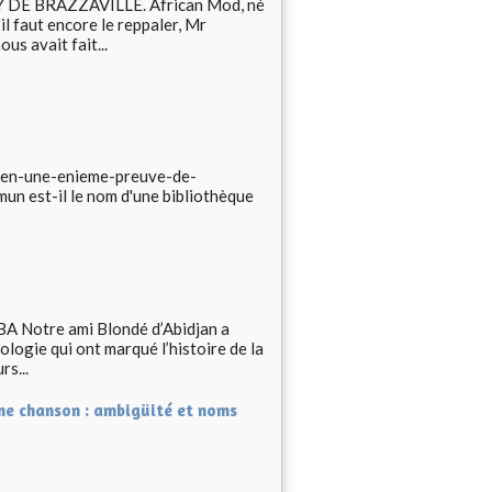
E BRAZZAVILLE. African Mod, né
'il faut encore le reppaler, Mr
s avait fait...
hen-une-enieme-preuve-de-
n est-il le nom d'une bibliothèque
A Notre ami Blondé d’Abidjan a
logie qui ont marqué l’histoire de la
s...
une chanson : ambigüité et noms