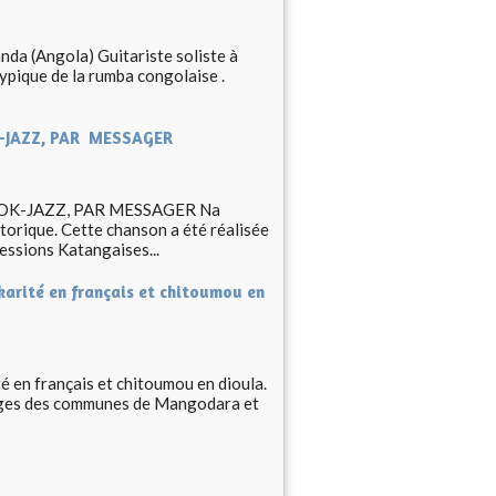
nda (Angola) Guitariste soliste à
 typique de la rumba congolaise .
K-JAZZ, PAR MESSAGER
’OK-JAZZ, PAR MESSAGER Na
storique. Cette chanson a été réalisée
essions Katangaises...
karité en français et chitoumou en
é en français et chitoumou en dioula.
lages des communes de Mangodara et