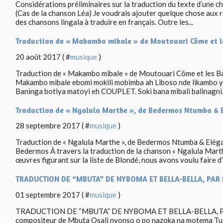
Considérations préliminaires sur la traduction du texte d’une 
(Cas de la chanson Léa) Je voudrais ajouter quelque chose aux ré
des chansons lingala à traduire en français. Outre les...
Traduction de « Makambo mibale » de Moutouari Côme et l
20 août 2017 ( #
musique
)
Traduction de « Makambo mibale » de Moutouari Côme et les Ba
Makambo mibale ebomi mokili mobimba ah Liboso nde likambo ya
Baninga botiya matoyi eh COUPLET. Soki bana mibali balinagni.
Traduction de « Ngalula Marthe », de Bedermos Ntumba & 
28 septembre 2017 ( #
musique
)
Traduction de « Ngalula Marthe », de Bedermos Ntumba & Elég
Bedermos À travers la traduction de la chanson « Ngalula Mart
œuvres figurant sur la liste de Blondé, nous avons voulu faire d’
TRADUCTION DE “MBUTA” DE NYBOMA ET BELLA-BELLA, PAR
01 septembre 2017 ( #
musique
)
TRADUCTION DE “MBUTA” DE NYBOMA ET BELLA-BELLA, PA
compositeur de Mbuta Osali nyonso o po nazoka na motema Tu as