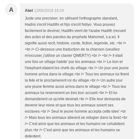
A
Abel
12/06/2019 18:24
Juste une precision: en utilisant l'orthographe standard,
Hadisi s'ecrit Hadithi et Njo s'ecrit Ndiyo. Vous pouvez
facilement le deviner, Hadithi vient de l'arabe Hadith (recueil
des actes et des paroles du prophete Mahomet, s.a.w). Il
signifie aussi recit, histoire, conte, fiction, legende, etc..<br />
<br /> Ci-dessous une traduction de la chanson (veuillez
m'excuser, j'utilise un clavier QWERTY):<br /> <br /> Il etait
une fois un village habite' par les animaux.<br /> Le lion et
l'elephant etaient les chefs du village.<br /> Un jour une jeune
homme arriva dans le village.<br /> Tous les animaux lui firent
la fete et le proclamerent roi du village.<br /> Un autre jour
une jeune femme aussi arriva dans le village.<br /> Tous lea
animaux lui reserverent un tres bon accueil.<br /> Et lui
demanderent ce qu'elle desirait.<br /> Elle leur demanda de
devenir leur reine et que tous les animaux soient ses
esclaves.<br /> Seul le jeune homme accepta cette idee'.<br
/> Mais tous les animaux allerent se refugier dans la foret.<br
/> C'est ainsi que les animaux et les humains ne cohabitent
plus.<br /> C'est ainsi que les animaux et les humains se
detestent.