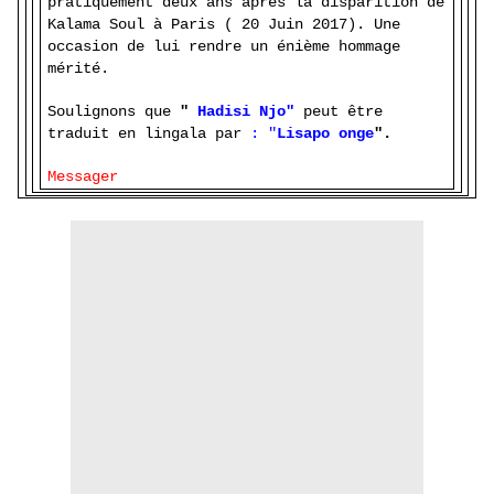
pratiquement deux ans après la disparition de
Kalama Soul à Paris ( 20 Juin 2017). Une
oc
casion de lui rendre un énième hommage
mérité.
Soulignons que
"
Hadisi Njo"
peut être
traduit
en lingala par
: "
Lisapo onge
"
.
Messager