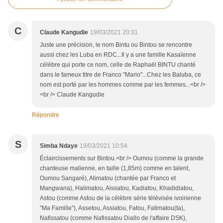
C
Claude Kangudie
19/03/2021 20:31
Juste une précision, le nom Bintu ou Bintou se rencontre
aussi chez les Luba en RDC...Il y a une famille Kasaïenne
célèbre qui porte ce nom, celle de Raphaël BINTU chanté
dans le fameux titre de Franco "Mario"...Chez les Baluba, ce
nom est porté par les hommes comme par les femmes...<br />
<br /> Claude Kangudie
Répondre
S
Simba Ndaye
19/03/2021 10:54
Éclaircissements sur Bintou.<br /> Oumou (comme la grande
chanteuse malienne, en taille (1,85m) comme en talent,
Oumou Sangaré), Alimatou (chantée par Franco et
Mangwana), Halimatou, Aissatou, Kadiatou, Khadidiatou,
Astou (comme Astou de la célèbre série télévisée ivoirienne
"Ma Famille"), Assetou, Assiatou, Fatou, Fatimatou(ta),
Nafissatou (comme Nafissatou Diallo de l'affaire DSK),