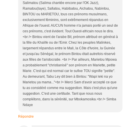
Salimatou (Salima chantée encore par l'OK Jazz),
Ramatou(laye), Safiatou, Habibatou, Aichatou, Nabintou,
BINTOU ou MARIETOU, tous ces prénoms musulmans,
exclusivement féminins, sont extrêmement répandus en
Afrique de l'ouest. AUCUN homme n'a jamais porté un seul de
ces prénoms, c'est évident. Tout Ouest-africain nous le dira.
<br /> Bintou vient de l'arabe Bit, prénom attribué en général à
la fille du Khalife ou de l'Emir. Chez les peuples Malinkes,
largement répandus entre le Mali, la Côte d'Ivoire, la Guinée
et jusqu'au Sénégal, le prénom Bintou était autrefois réservé
aux filles de l'aristocratie. <br /> Par ailleurs, Marietou Mpowa
a probablement "christianisé" son prénom en Mariette, petite
Marie. C'est qui est normal car le sufixe TOU signifie "petite".
Au demeurant, Tabu Ley dit bien à Bintou: "Wapi leki na yo
Marietou ya mama..."<br /> Merci Sam d'avoir accepté ce que
tu as considéré comme ma suggestion. Mais c'est plus qu'une
suggestion. C'est une certitude. Tant que nous nous
complétons, dans la sérénité, sur Mbokamosika.<br /> Simba
Ndaye
Répondre