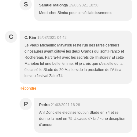
S
Samuel Malonga
19/03/2021 18:50
Merci cher Simba pour ces éclaircissements.
C
C. Kim
19/03/2021 04:42
Le Vieux Michelino Mavatiku reste l'un des rares derniers
dinosaures ayant côtoyé les deux Grands qui sont Franco et
Rochereau. Partira-t-il avec les secrets de l'histoire? Et cette
Marietou fut une belle femme. Et je crois que c'est elle qui a
électrisé le Stade du 20 Mai lors de la prestation de l'Afrisa
lors du festival Zaire'74.
Répondre
P
Pedro
21/03/2021 16:28
Ah! Donc elle électrise tout un Stade en 74 et se
donne la mort en 75, à cause d'<br /> une déception
d'amour.