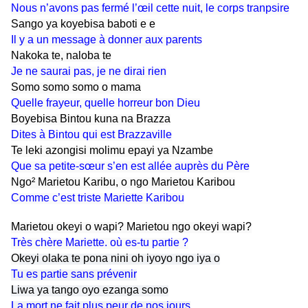
Nous n’avons pas fermé l’œil cette nuit, le corps tranpsire
Sango ya koyebisa baboti e e
Il y a un message à donner aux parents
Nakoka te, naloba te
Je ne saurai pas, je ne dirai rien
Somo somo somo o mama
Quelle frayeur, quelle horreur bon Dieu
Boyebisa Bintou kuna na Brazza
Dites à Bintou qui est Brazzaville
Te leki azongisi molimu epayi ya Nzambe
Que sa petite-sœur s’en est allée auprès du Père
Ngo² Marietou Karibu, o ngo Marietou Karibou
Comme c’est triste Mariette Karibou
Marietou okeyi o wapi? Marietou ngo okeyi wapi?
Très chère Mariette. où es-tu partie ?
O
keyi olaka te pona nini oh iyoyo ngo iya o
Tu es partie sans prévenir
Liwa ya tango oyo ezanga somo
La mort ne fait plus peur de nos jours