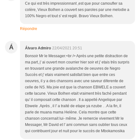
Ce qui est très impressionnant ,est que pour camoufler sa
colère, Vieux Bolhen a couvert ses paroles par une melodie a
100% Negro et tout s' est reglé. Bravo Vieux Bolhen.
Répondre
Á
Álvaro Admiro
22/04/2021 20:51
Bonsoir Mr le Messager.<br /> Après une petite distraction de
ma part, j' ai ouvert mon courrier hier soir et j' etais très surpris
en trouvant une grande avalanche de oeuvres de Negro
Succès et j' etais vraiment satisfait bien que entre ces
oeuvres, il y a des chansons avec une saveur diferente de
celle de NS. Ma joie est que la chanson EBWELE a couvert
cette lacune. Vieux Bolhen etait vraiment très faché pendant
qu' il composait cette chanson . Il a appellé Angelique par
Ebwele .Après , il l' a traité de etape ya nzube . . A la fin, il
parle de muana mama Helène. Cela montre que cette
chanson concernait lui- même. Je remercie vivement Mr le
Messager, Mr David et l' ami commun sans oublier tous ceux
qui contribuent jour et nuit pour le succès de Mbokamosika