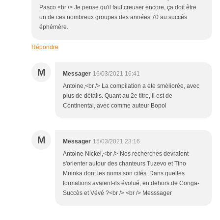
Pasco.<br /> Je pense qu'il faut creuser encore, ça doit être
un de ces nombreux groupes des années 70 au succès
éphémère.
Répondre
M
Messager
16/03/2021 16:41
Antoine,<br /> La compilation a ėtė smėliorėe, avec
plus de dėtails. Quant au 2e titre, il est de
Continental, avec comme auteur Bopol
M
Messager
15/03/2021 23:16
Antoine Nickel,<br /> Nos recherches devraient
s'orienter autour des chanteurs Tuzevo et Tino
Muinka dont les noms son cités. Dans quelles
formations avaient-ils évolué, en dehors de Conga-
Succès et Vévé ?<br /> <br /> Messsager