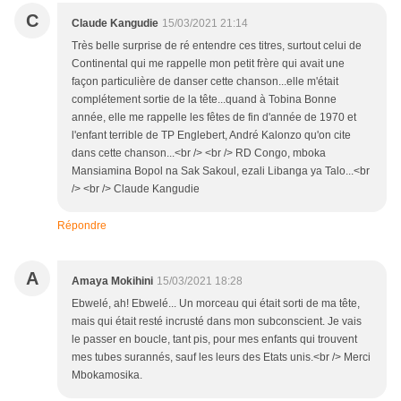
C
Claude Kangudie
15/03/2021 21:14
Très belle surprise de ré entendre ces titres, surtout celui de
Continental qui me rappelle mon petit frère qui avait une
façon particulière de danser cette chanson...elle m'était
complétement sortie de la tête...quand à Tobina Bonne
année, elle me rappelle les fêtes de fin d'année de 1970 et
l'enfant terrible de TP Englebert, André Kalonzo qu'on cite
dans cette chanson...<br /> <br /> RD Congo, mboka
Mansiamina Bopol na Sak Sakoul, ezali Libanga ya Talo...<br
/> <br /> Claude Kangudie
Répondre
A
Amaya Mokihini
15/03/2021 18:28
Ebwelé, ah! Ebwelé... Un morceau qui était sorti de ma tête,
mais qui était resté incrusté dans mon subconscient. Je vais
le passer en boucle, tant pis, pour mes enfants qui trouvent
mes tubes surannés, sauf les leurs des Etats unis.<br /> Merci
Mbokamosika.