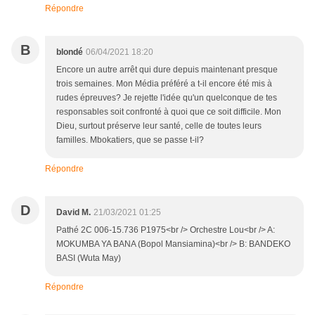
Répondre
B
blondé
06/04/2021 18:20
Encore un autre arrêt qui dure depuis maintenant presque
trois semaines. Mon Média préféré a t-il encore été mis à
rudes épreuves? Je rejette l'idée qu'un quelconque de tes
responsables soit confronté à quoi que ce soit difficile. Mon
Dieu, surtout préserve leur santé, celle de toutes leurs
familles. Mbokatiers, que se passe t-il?
Répondre
D
David M.
21/03/2021 01:25
Pathé 2C 006-15.736 P1975<br /> Orchestre Lou<br /> A:
MOKUMBA YA BANA (Bopol Mansiamina)<br /> B: BANDEKO
BASI (Wuta May)
Répondre