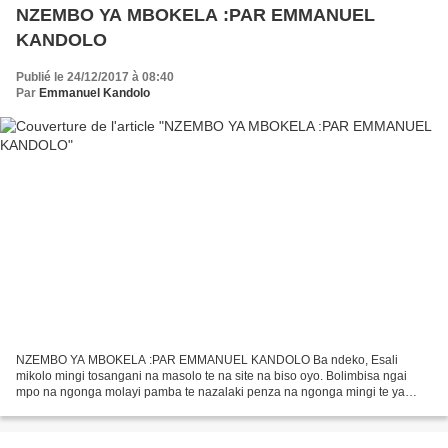
NZEMBO YA MBOKELA :PAR EMMANUEL
KANDOLO
Publié le 24/12/2017 à 08:40
Par
Emmanuel Kandolo
NZEMBO YA MBOKELA :PAR EMMANUEL KANDOLO Ba ndeko, Esali
mikolo mingi tosangani na masolo te na site na biso oyo. Bolimbisa ngai
mpo na ngonga molayi pamba te nazalaki penza na ngonga mingi te ya
koleka awa. Neti nazui mua ngonga, yango nalobi, tika tomeka...