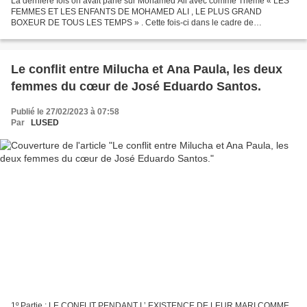
La dernière fois on avait parlé sur Mohamed Ali avec comme Thème « LES
FEMMES ET LES ENFANTS DE MOHAMED ALI , LE PLUS GRAND
BOXEUR DE TOUS LES TEMPS » . Cette fois-ci dans le cadre de
l’Hommage au Roi Pelé , nous parlerons sur : « LES FEMMES ET LES
ENFANTS...
Le conflit entre Milucha et Ana Paula, les deux
femmes du cœur de José Eduardo Santos.
Publié le 27/02/2023 à 07:58
Par
LUSED
1º Partie : LE CONFLIT PENDANT L’ EXISTENCE DE LEUR MARI COMME