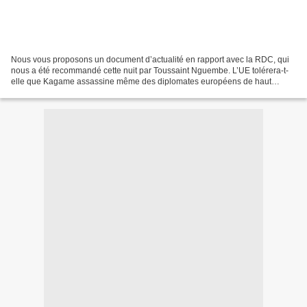
Nous vous proposons un document d’actualité en rapport avec la RDC, qui
nous a été recommandé cette nuit par Toussaint Nguembe. L’UE tolérera-t-
elle que Kagame assassine même des diplomates européens de haut
niveau? J oan Carrero 1 mars 2021 Les politiciens,...