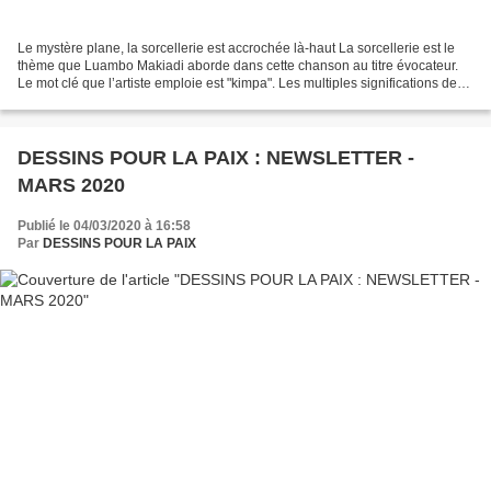
Le mystère plane, la sorcellerie est accrochée là-haut La sorcellerie est le
thème que Luambo Makiadi aborde dans cette chanson au titre évocateur.
Le mot clé que l’artiste emploie est "kimpa". Les multiples significations de
ce terme trouvent ici toute...
DESSINS POUR LA PAIX : NEWSLETTER -
MARS 2020
Publié le 04/03/2020 à 16:58
Par
DESSINS POUR LA PAIX