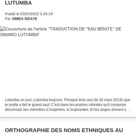
LUTUMBA
Publié le 03/03/2022 à 20:19
Par
SIMBA NDAYE
Lutumba un jour, Lutumba toujours. Presque trois ans (le 30 mars 2019) que
le poète a fait le grand saut. C'est dans les prairies célestes qu'il compose
désormais ses mélodies si inspirées, si inspirantes. Et les anges doivent se
régaler. Pour nous consoler,...
ORTHOGRAPHIE DES NOMS ETHNIQUES AU