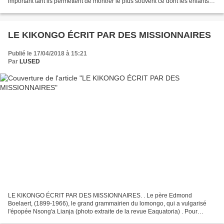
important tant ils permettent de montrer le plus souvent ce dont les enfants
sont capables. A côté, de...
LE KIKONGO ÉCRIT PAR DES MISSIONNAIRES
Publié le 17/04/2018 à 15:21
Par
LUSED
LE KIKONGO ÉCRIT PAR DES MISSIONNAIRES. . Le père Edmond
Boelaert, (1899-1966), le grand grammairien du lomongo, qui a vulgarisé
l'épopée Nsong'a Lianja (photo extraite de la revue Eaquatoria) . Pour
compléter notre article “NOTIONS ÉLÉMENTAIRES DU KIKONGO”.Je...