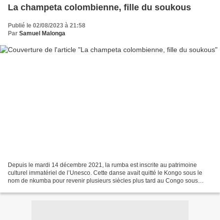
La champeta colombienne, fille du soukous
Publié le 02/08/2023 à 21:58
Par
Samuel Malonga
Depuis le mardi 14 décembre 2021, la rumba est inscrite au patrimoine
culturel immatériel de l’Unesco. Cette danse avait quitté le Kongo sous le
nom de nkumba pour revenir plusieurs siècles plus tard au Congo sous
l’appellation de rumba. Mais au-delà...