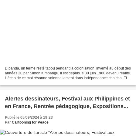
Dipanda, un terme resté tabou pendant la colonisation. Inventé au début des
années 20 par Simon Kimbangu, il est depuis le 30 juin 1960 devenu réalité.
L’écho de ce mot résonne solennellement dans Indépendance cha cha. Et
pour fêter ce 61e anniversaire...
Alertes dessinateurs, Festival aux Philippines et
en France, Rentrée pédagogique, Expositions...
Publié le 05/09/2024 à 19:23
Par
Cartooning for Peace