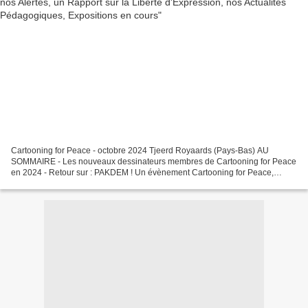
Cartooning for Peace - octobre 2024 Tjeerd Royaards (Pays-Bas) AU
SOMMAIRE - Les nouveaux dessinateurs membres de Cartooning for Peace
en 2024 - Retour sur : PAKDEM ! Un évènement Cartooning for Peace,
DAKILA, et le Festival Active Vista des droits humains...