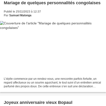
Mariage de quelques personnalités congolaises
Publié le 25/11/2023 à 12:37
Par
Samuel Malonga
L’idylle commence par un rendez-vous, une rencontre parfois fortuite, un
regard affectueux ou un sourire aguichant, le tout suivi d’un entretien amical
parfumé des propos doux. De cette entrevue s’en suit une déclaration
d’amour ou une promesse dont l’aboutissement...
Joyeux anniversaire vieux Bopaul