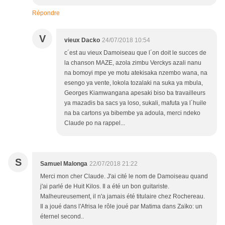
Répondre
V
vieux Dacko
24/07/2018 10:54
c´est au vieux Damoiseau que l´on doit le succes de
la chanson MAZE, azola zimbu Verckys azali nanu
na bomoyi mpe ye motu atekisaka nzembo wana, na
esengo ya vente, lokola tozalaki na suka ya mbula,
Georges Kiamwangana apesaki biso ba travailleurs
ya mazadis ba sacs ya loso, sukali, mafuta ya l´huile
na ba cartons ya bibembe ya adoula, merci ndeko
Claude po na rappel...
S
Samuel Malonga
22/07/2018 21:22
Merci mon cher Claude. J'ai cité le nom de Damoiseau quand
j'ai parlé de Huit Kilos. Il a été un bon guitariste.
Malheureusement, il n'a jamais été titulaire chez Rochereau.
Il a joué dans l'Afrisa le rôle joué par Matima dans Zaïko: un
éternel second..