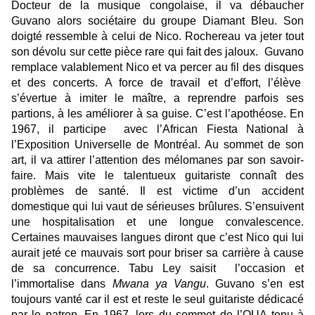
Docteur de la musique congolaise, il va débaucher
Guvano alors sociétaire du groupe Diamant Bleu. Son
doigté ressemble à celui de Nico. Rochereau va jeter tout
son dévolu sur cette pièce rare qui fait des jaloux. Guvano
remplace valablement Nico et va percer au fil des disques
et des concerts. A force de travail et d’effort, l’élève
s’évertue à imiter le maître, a reprendre parfois ses
partions, à les améliorer à sa guise. C’est l’apothéose. En
1967, il participe avec l’African Fiesta National à
l’Exposition Universelle de Montréal. Au sommet de son
art, il va attirer l’attention des mélomanes par son savoir-
faire. Mais vite le talentueux guitariste connaît des
problèmes de santé. Il est victime d’un accident
domestique qui lui vaut de sérieuses brûlures. S’ensuivent
une hospitalisation et une longue convalescence.
Certaines mauvaises langues diront que c’est Nico qui lui
aurait jeté ce mauvais sort pour briser sa carrière à cause
de sa concurrence. Tabu Ley saisit l’occasion et
l’immortalise dans
Mwana ya Vangu
. Guvano s’en est
toujours vanté car il est et reste le seul guitariste dédicacé
par le patron. En 1967, lors du sommet de l’OUA tenu à