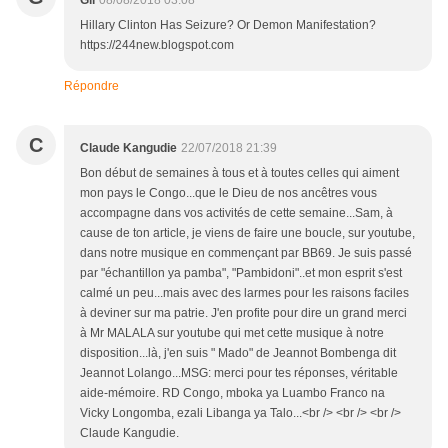
Hillary Clinton Has Seizure? Or Demon Manifestation?
https://244new.blogspot.com
Répondre
C
Claude Kangudie
22/07/2018 21:39
Bon début de semaines à tous et à toutes celles qui aiment
mon pays le Congo...que le Dieu de nos ancêtres vous
accompagne dans vos activités de cette semaine...Sam, à
cause de ton article, je viens de faire une boucle, sur youtube,
dans notre musique en commençant par BB69. Je suis passé
par "échantillon ya pamba", "Pambidoni"..et mon esprit s'est
calmé un peu...mais avec des larmes pour les raisons faciles
à deviner sur ma patrie. J'en profite pour dire un grand merci
à Mr MALALA sur youtube qui met cette musique à notre
disposition...là, j'en suis " Mado" de Jeannot Bombenga dit
Jeannot Lolango...MSG: merci pour tes réponses, véritable
aide-mémoire. RD Congo, mboka ya Luambo Franco na
Vicky Longomba, ezali Libanga ya Talo...<br /> <br /> <br />
Claude Kangudie.