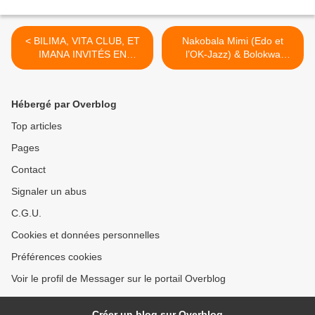
< BILIMA, VITA CLUB, ET
Nakobala Mimi (Edo et
IMANA INVITÉS EN
l’OK-Jazz) & Bolokwa
DÉCEMBRE 1979 AU
(Thamar et le Continental),
CONGO/BRAZZAVILLE
envoyées par David M. >
Hébergé par Overblog
Top articles
Pages
Contact
Signaler un abus
C.G.U.
Cookies et données personnelles
Préférences cookies
Voir le profil de Messager sur le portail Overblog
Créer un blog sur Overblog