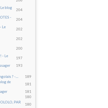
 Le blog
204
OTES -
204
- Le
202
202
200
! - Le
197
essager
193
ngolais ? -…
189
log de
181
ager
181
180
 ZOLOLO, PAR
180