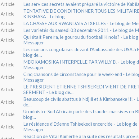
Article
Les services secrets avaient préparé la victoire de Kabila
TENTATIVE DE CONDITIONNER TOUS LES MILITAIR
Article
KINSHASA - Le blog…
Article
LA CHASSE AUX RWANDAIS A IXELLES - Le blog de Me
Article
Les variétés du samedi 03 décembre 2011 - Le blog de 
Qui était Pereira, le gourou du football Kinois? - Le blog
Article
Messager
Les mamans congolaises devant l'Ambassade des USA à K
Article
blog de…
MBOKAMOSIKA INTERPELLE PAR WILLY B. - Le blog 
Article
Messager
Cinq chansons de circonstance pour le week-end - Le blo
Article
Messager
LE PRESIDENT ETIENNE TSHISEKEDI VIENT DE PRE
Article
SERMENT - Le blog de…
Beaucoup de civils abattus à Ndjili et à Kimbanseke !!! - 
Article
de…
Un ministre Sud Africain parle des fraudes massives en 
Article
blog…
La résidence d’Etienne Tshisekedi encerclée - Le blog de
Article
Messager
Réaction de Vital Kamerhe à la suite des résultats proviso
Article