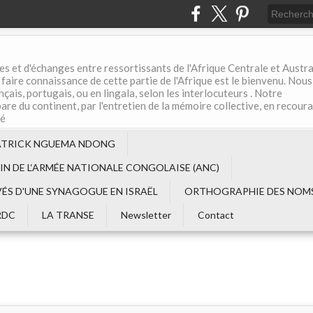
es et d'échanges entre ressortissants de l'Afrique Centrale et Austral
aire connaissance de cette partie de l'Afrique est le bienvenu. Nous
çais, portugais, ou en lingala, selon les interlocuteurs . Notre
are du continent, par l'entretien de la mémoire collective, en recour
té
ATRICK NGUEMA NDONG
EIN DE L‘ARMÉE NATIONALE CONGOLAISE (ANC)
VÉS D'UNE SYNAGOGUE EN ISRAËL
ORTHOGRAPHIE DES NOMS
RDC
LA TRANSE
Newsletter
Contact