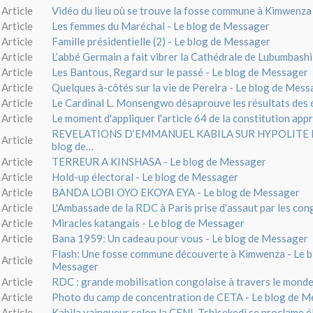
Article
Vidéo du lieu où se trouve la fosse commune à Kimwenza
Article
Les femmes du Maréchal - Le blog de Messager
Article
Famille présidentielle (2) - Le blog de Messager
Article
L’abbé Germain a fait vibrer la Cathédrale de Lubumbashi
Article
Les Bantous, Regard sur le passé - Le blog de Messager
Article
Quelques à-côtés sur la vie de Pereira - Le blog de Mes
Article
Le Cardinal L. Monsengwo désaprouve les résultats des 
Article
Le moment d'appliquer l'article 64 de la constitution app
REVELATIONS D’EMMANUEL KABILA SUR HYPOLITE 
Article
blog de…
Article
TERREUR A KINSHASA - Le blog de Messager
Article
Hold-up électoral - Le blog de Messager
Article
BANDA LOBI OYO EKOYA EYA - Le blog de Messager
Article
L'Ambassade de la RDC à Paris prise d'assaut par les con
Article
Miracles katangais - Le blog de Messager
Article
Bana 1959: Un cadeau pour vous - Le blog de Messager
Flash: Une fosse commune découverte à Kimwenza - Le b
Article
Messager
Article
RDC : grande mobilisation congolaise à travers le monde
Article
Photo du camp de concentration de CETA - Le blog de 
Article
Kabila vainqueur selon la CENI, Tshisekedi se proclame 