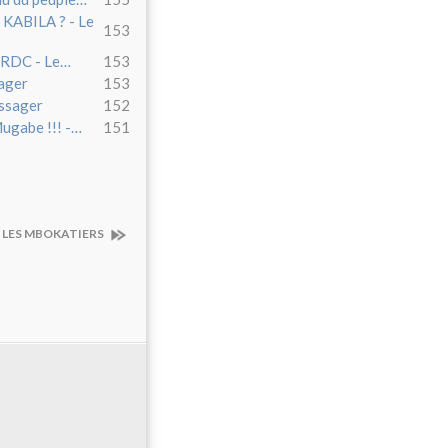
ABILA ? - Le
153
n RDC - Le…
153
ager
153
essager
152
Mugabe !!! -…
151
 LES MBOKATIERS