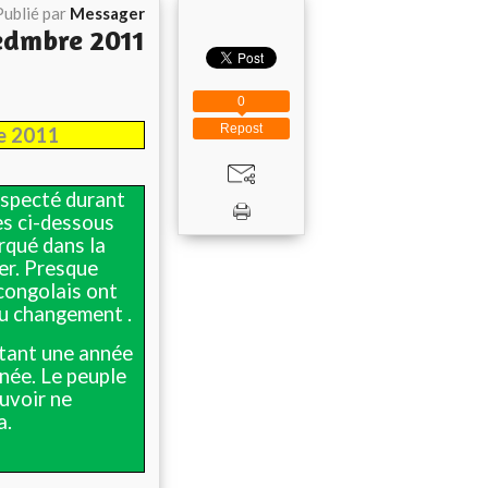
Publié par
Messager
cedmbre 2011
0
Repost
re 2011
respecté durant
es ci-dessous
qué dans la
er. Presque
congolais ont
du changement .
étant une année
nnée. Le peuple
uvoir ne
a.