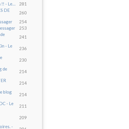
 !! - Le…
281
ES DE
260
ssager
254
Messager
253
 de
241
in - Le
236
de
230
g de
214
TER
214
Le blog
214
RDC - Le
211
209
ires. -
206