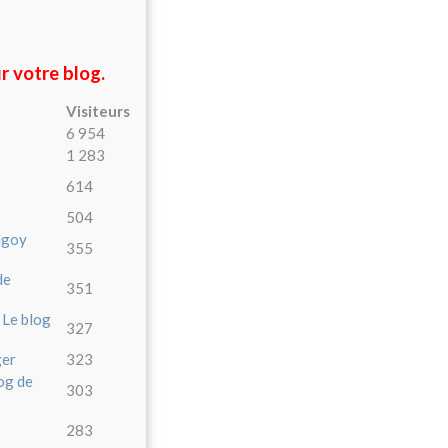
r votre blog.
Visiteurs
6 954
1 283
614
504
 Ngoy
355
de
351
 Le blog
327
ger
323
og de
303
283