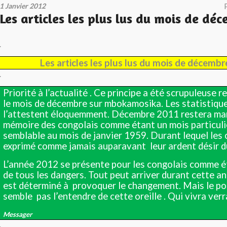
1 Janvier 2012
Les articles les plus lus du mois de dé
.
Les articles les plus lus du mois de décemb
.
Priorité à l’actualité . Ce principe a été scrupuleuse 
le mois de décembre sur mbokamosika. Les statistiqu
l’attestent éloquemment. Décembre 2011 restera mar
mémoire des congolais comme étant un mois particuli
semblable au mois de janvier 1959. Durant lequel les 
exprimé comme jamais auparavant
leur ardent désir 
L’année 2012 se présente pour les congolais comme 
de tous les dangers. Tout peut arriver durant cette a
est déterminé à
provoquer le changement. Mais le po
semble
pas l’entendre de cette oreille . Qui vivra verr
Messager
.