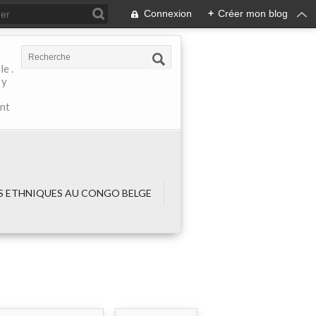
Connexion
+
Créer mon blog
e .
 y
ant
 ETHNIQUES AU CONGO BELGE