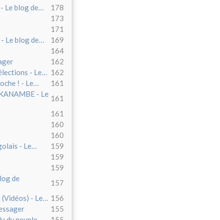
 - Le blog de…
178
173
171
 - Le blog de…
169
164
sager
162
élections - Le…
162
roche ! - Le…
161
KANAMBE - Le
161
161
160
160
golais - Le…
159
159
159
log de
157
 (Vidéos) - Le…
156
Messager
155
élu du peuple…
155