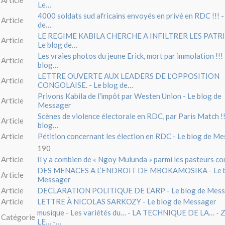
Le…
4000 soldats sud africains envoyés en privé en RDC !!! -
Article
de…
LE REGIME KABILA CHERCHE A INFILTRER LES PATRI
Article
Le blog de…
Les vraies photos du jeune Erick, mort par immolation !!! 
Article
blog…
LETTRE OUVERTE AUX LEADERS DE L’OPPOSITION
Article
CONGOLAISE. - Le blog de…
Privons Kabila de l'impôt par Westen Union - Le blog de
Article
Messager
Scènes de violence électorale en RDC, par Paris Match !!
Article
blog…
Article
Pétition concernant les élection en RDC - Le blog de M
190
Article
Il y a combien de « Ngoy Mulunda » parmi les pasteurs co
DES MENACES A L’ENDROIT DE MBOKAMOSIKA - Le b
Article
Messager
Article
DECLARATION POLITIQUE DE L’ARP - Le blog de Mess
Article
LETTRE À NICOLAS SARKOZY - Le blog de Messager
musique - Les variétés du… - LA TECHNIQUE DE LA… -
Catégorie
LE… -…