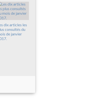
es dix articles les
lus consultés du
ois de janvier
017.