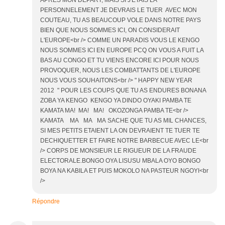
PERSONNELEMENT JE DEVRAIS LE TUER AVEC MON
COUTEAU, TU AS BEAUCOUP VOLE DANS NOTRE PAYS
BIEN QUE NOUS SOMMES ICI, ON CONSIDERAIT
L'EUROPE<br /> COMME UN PARADIS VOUS LE KENGO
NOUS SOMMES ICI EN EUROPE PCQ ON VOUS A FUIT LA
BAS AU CONGO ET TU VIENS ENCORE ICI POUR NOUS
PROVOQUER, NOUS LES COMBATTANTS DE L'EUROPE
NOUS VOUS SOUHAITONS<br /> " HAPPY NEW YEAR
2012 " POUR LES COUPS QUE TU AS ENDURES BONANA
ZOBA YA KENGO KENGO YA DINDO OYAKI PAMBA TE
KAMATA MA! MA! MA! OKOZONGA PAMBA TE<br />
KAMATA MA MA MA SACHE QUE TU AS MIL CHANCES,
SI MES PETITS ETAIENT LA ON DEVRAIENT TE TUER TE
DECHIQUETTER ET FAIRE NOTRE BARBECUE AVEC LE<br
/> CORPS DE MONSIEUR LE RIGUEUR DE LA FRAUDE
ELECTORALE.BONGO OYA LISUSU MBALA OYO BONGO
BOYA NA KABILA ET PUIS MOKOLO NA PASTEUR NGOYI<br
/>
Répondre