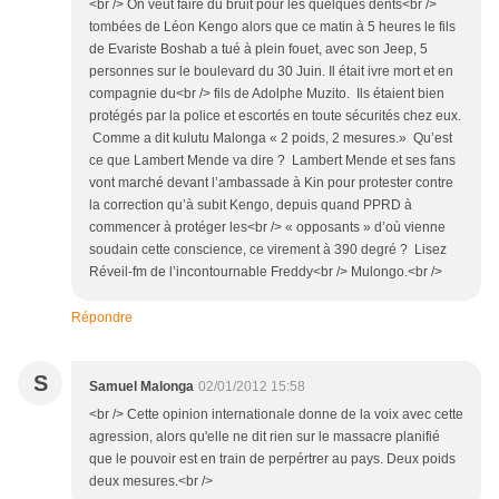
<br /> On veut faire du bruit pour les quelques dents<br />
tombées de Léon Kengo alors que ce matin à 5 heures le fils
de Evariste Boshab a tué à plein fouet, avec son Jeep, 5
personnes sur le boulevard du 30 Juin. Il était ivre mort et en
compagnie du<br /> fils de Adolphe Muzito. Ils étaient bien
protégés par la police et escortés en toute sécurités chez eux.
Comme a dit kulutu Malonga « 2 poids, 2 mesures.» Qu’est
ce que Lambert Mende va dire ? Lambert Mende et ses fans
vont marché devant l’ambassade à Kin pour protester contre
la correction qu’à subit Kengo, depuis quand PPRD à
commencer à protéger les<br /> « opposants » d’où vienne
soudain cette conscience, ce virement à 390 degré ? Lisez
Réveil-fm de l’incontournable Freddy<br /> Mulongo.<br />
Répondre
S
Samuel Malonga
02/01/2012 15:58
<br /> Cette opinion internationale donne de la voix avec cette
agression, alors qu'elle ne dit rien sur le massacre planifié
que le pouvoir est en train de perpértrer au pays. Deux poids
deux mesures.<br />