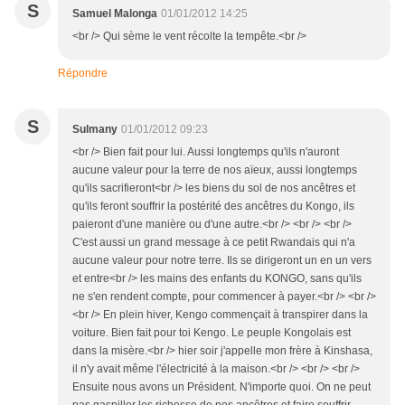
S
Samuel Malonga
01/01/2012 14:25
<br /> Qui sème le vent récolte la tempête.<br />
Répondre
S
Sulmany
01/01/2012 09:23
<br /> Bien fait pour lui. Aussi longtemps qu'ils n'auront
aucune valeur pour la terre de nos aïeux, aussi longtemps
qu'ils sacrifieront<br /> les biens du sol de nos ancêtres et
qu'ils feront souffrir la postérité des ancêtres du Kongo, ils
paieront d'une manière ou d'une autre.<br /> <br /> <br />
C'est aussi un grand message à ce petit Rwandais qui n'a
aucune valeur pour notre terre. Ils se dirigeront un en un vers
et entre<br /> les mains des enfants du KONGO, sans qu'ils
ne s'en rendent compte, pour commencer à payer.<br /> <br />
<br /> En plein hiver, Kengo commençait à transpirer dans la
voiture. Bien fait pour toi Kengo. Le peuple Kongolais est
dans la misère.<br /> hier soir j'appelle mon frère à Kinshasa,
il n'y avait même l'électricité à la maison.<br /> <br /> <br />
Ensuite nous avons un Président. N'importe quoi. On ne peut
pas gaspiller les richesse de nos ancêtres et faire souffrir