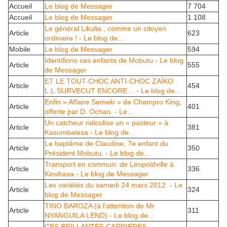
Accueil
Le blog de Messager
7 704
Accueil
Le blog de Messager
1 108
Le général Likulia , comme un citoyen
Article
623
ordinaire ! - Le blog de…
Mobile
Le blog de Messager
594
Identifions ces enfants de Mobutu - Le blog
Article
555
de Messager
ET LE TOUT-CHOC ANTI-CHOC ZAÏKO
Article
454
L.L.SURVECUT ENCORE… - Le blog de…
Enfin « Affaire Semeki » de Champro King,
Article
401
offerte par D. Ochan. - Le…
Un catcheur ridiculise un « pasteur » à
Article
381
Kasumbalesa - Le blog de…
Le baptême de Claudine, 7e enfant du
Article
350
Président Mobutu. - Le blog de…
Transport en commun: de Léopoldville à
Article
336
Kinshasa - Le blog de Messager
Les variétés du samedi 24 mars 2012. - Le
Article
324
blog de Messager
TINO BAROZA (à l’attention de Mr.
Article
311
NYANGUILA LEND) - Le blog de…
CES BRILLANTES CARRIERES