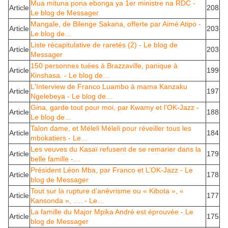
Mua mituna pona ebonga ya 1er ministre na RDC -
Article
208
Le blog de Messager
Mangale, de Bilenge Sakana, offerte par Aimé Atipo -
Article
203
Le blog de…
Liste récapitulative de raretés (2) - Le blog de
Article
203
Messager
150 personnes tuées à Brazzaville, panique à
Article
199
Kinshasa. - Le blog de…
L'Interview de Franco Luambo à mama Kanzaku
Article
197
Ngelebeya - Le blog de…
Gina, garde tout pour moi, par Kwamy et l’OK-Jazz -
Article
188
Le blog de…
Talon dame, et Méleli Méleli pour réveiller tous les
Article
184
mbokatiers - Le…
Les veuves du Kasaï refusent de se remarier dans la
Article
179
belle famille -…
Président Léon Mba, par Franco et L’OK-Jazz - Le
Article
178
blog de Messager
Tout sur la rupture d’anévrisme ou « Kibota », «
Article
177
Kansonda », …. - Le…
La famille du Major Mpika André est éprouvée - Le
Article
175
blog de Messager