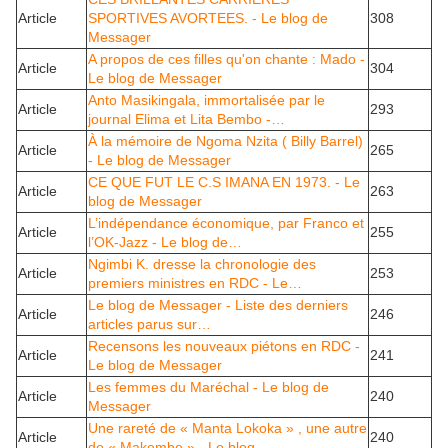
Article
SPORTIVES AVORTEES. - Le blog de
308
Messager
A propos de ces filles qu'on chante : Mado -
Article
304
Le blog de Messager
Anto Masikingala, immortalisée par le
Article
293
journal Elima et Lita Bembo -…
À la mémoire de Ngoma Nzita ( Billy Barrel)
Article
265
- Le blog de Messager
CE QUE FUT LE C.S IMANA EN 1973. - Le
Article
263
blog de Messager
L’indépendance économique, par Franco et
Article
255
l’OK-Jazz - Le blog de…
Ngimbi K. dresse la chronologie des
Article
253
premiers ministres en RDC - Le…
Le blog de Messager - Liste des derniers
Article
246
articles parus sur…
Recensons les nouveaux piétons en RDC -
Article
241
Le blog de Messager
Les femmes du Maréchal - Le blog de
Article
240
Messager
Une rareté de « Manta Lokoka » , une autre
Article
240
de « Makembe » - Le blog…