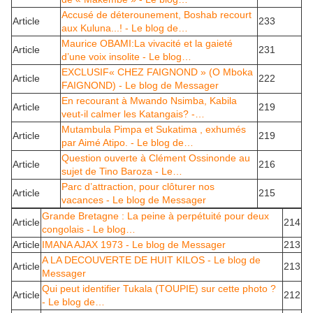
Accusé de déterounement, Boshab recourt
Article
233
aux Kuluna...! - Le blog de…
Maurice OBAMI:La vivacité et la gaieté
Article
231
d’une voix insolite - Le blog…
EXCLUSIF« CHEZ FAIGNOND » (O Mboka
Article
222
FAIGNOND) - Le blog de Messager
En recourant à Mwando Nsimba, Kabila
Article
219
veut-il calmer les Katangais? -…
Mutambula Pimpa et Sukatima , exhumés
Article
219
par Aimé Atipo. - Le blog de…
Question ouverte à Clément Ossinonde au
Article
216
sujet de Tino Baroza - Le…
Parc d’attraction, pour clôturer nos
Article
215
vacances - Le blog de Messager
Grande Bretagne : La peine à perpétuité pour deux
Article
214
congolais - Le blog…
Article
IMANA AJAX 1973 - Le blog de Messager
213
A LA DECOUVERTE DE HUIT KILOS - Le blog de
Article
213
Messager
Qui peut identifier Tukala (TOUPIE) sur cette photo ?
Article
212
- Le blog de…