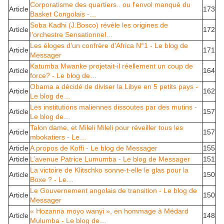
Corporatisme des quartiers.. ou l'envol manqué du
Article
173
Basket Congolais -…
Soba Kadhi (J.Bosco) révèle les origines de
Article
172
l’orchestre Sensationnel…
Les éloges d’un confrère d’Africa N°1 - Le blog de
Article
171
Messager
Katumba Mwanke projetait-il réellement un coup de
Article
164
force? - Le blog de…
Obama a décidé de diviser la Libye en 5 petits pays -
Article
162
Le blog de…
Les institutions maliennes dissoutes par des mutins -
Article
157
Le blog de…
Talon dame, et Mileli Mileli pour réveiller tous les
Article
157
mbokatiers - Le…
Article
A propos de Koffi - Le blog de Messager
155
Article
L’avenue Patrice Lumumba - Le blog de Messager
151
La victoire de Klitschko sonne-t-elle le glas pour la
Article
150
Boxe ? - Le…
Le Gouvernement angolais de transition - Le blog de
Article
150
Messager
« Hozanna moyo wanyi », en hommage à Médard
Article
148
Mulumba - Le blog de…