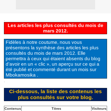
.
Les articles les plus consultés du mois de
mars 2012.
Fidèles à notre coutume, nous vous
présentons la synthèse des articles les plus
consultés du mois de mars 2012. Elle
permettra à ceux qui étaient absents du blog
d’avoir en un « clic », un aperçu sur ce qui a
été publié et commenté durant un mois sur
Mbokamosika .
.
Ci-dessous, la liste des contenus les
plus consultés sur votre blog.
Contenus
Titres
Visiteurs