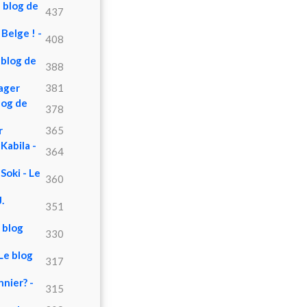
 blog de
437
Belge ! -
408
 blog de
388
sager
381
log de
378
r
365
Kabila -
364
Soki - Le
360
.
351
 blog
330
Le blog
317
nier? -
315