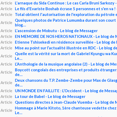
Article
L'arnaque du Sida Continue : Le cas Carla Bruni Sarkozy 
Article
Le fils d'Evariste Boshab écrase 5 personnes et s'en va !
Article
Total obtient l'autorisation de l'exploration du pétrole
Quelques photos de Patrice Lumumba durant son court 
Article
blog…
Article
L'ascension de Mobutu - Le blog de Messager
Article
EN MEMOIRE DE NOS HEROS NATIONAUX - Le blog de 
Article
Etienne Tshisekedi en résidence surveillée - Le blog d
Article
Mise au point sur l’actualité illustrée en RDC - Le blog 
Quelle est la vérité sur la mort de Gabriel Kyungu wa K
Article
Le…
Article
L’Anthologie de la musique angolaise (2) - Le blog de M
Boycott congolais des entreprises et produits étrangers
Article
de…
Deux chansons du T.P. Zembe-Zembe pour Max de Glasg
Article
de…
Article
UN MONDE EN FAILLITE : L’Occident - Le blog de Messa
Article
La tour de Babel - Le blog de Messager
Article
Questions directes à Jean-Claude Vuemba - Le blog de
Hommage à Marie Kitoto, 1ère chanteuse vedette chez 
Article
Le…