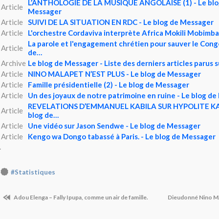
L’ANTHOLOGIE DE LA MUSIQUE ANGOLAISE (1) - Le blo
Article
Messager
Article
SUIVI DE LA SITUATION EN RDC - Le blog de Messager
Article
L'orchestre Cordaviva interprète Africa Mokili Mobimba
La parole et l'engagement chrétien pour sauver le Congo
Article
de…
Archive
Le blog de Messager - Liste des derniers articles parus 
Article
NINO MALAPET N’EST PLUS - Le blog de Messager
Article
Famille présidentielle (2) - Le blog de Messager
Article
Un des joyaux de notre patrimoine en ruine - Le blog d
REVELATIONS D’EMMANUEL KABILA SUR HYPOLITE K
Article
blog de…
Article
Une vidéo sur Jason Sendwe - Le blog de Messager
Article
Kengo wa Dongo tabassé à Paris. - Le blog de Messager
.
#Statistiques
Adou Elenga – Fally Ipupa, comme un air de famille.
Dieudonné Nino M