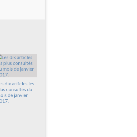
es dix articles les
lus consultés du
ois de janvier
017.