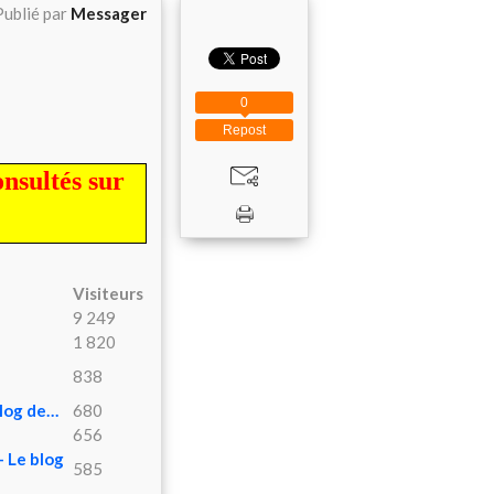
Publié par
Messager
0
Repost
onsultés sur
Visiteurs
9 249
1 820
838
blog de…
680
656
 Le blog
585