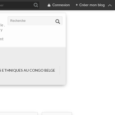
Connexion
+
Créer mon blog
e .
 y
ant
 ETHNIQUES AU CONGO BELGE