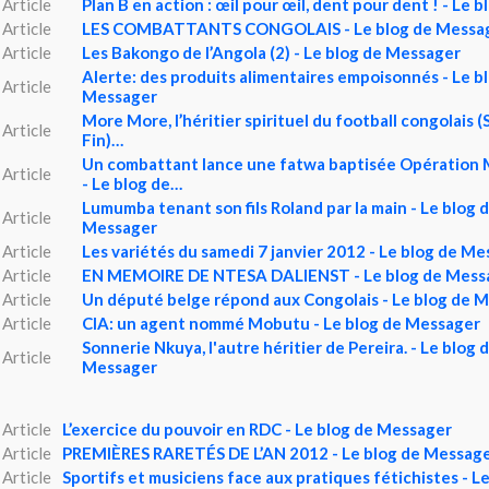
Article
Plan B en action : œil pour œil, dent pour dent ! - Le 
Article
LES COMBATTANTS CONGOLAIS - Le blog de Messa
Article
Les Bakongo de l’Angola (2) - Le blog de Messager
Alerte: des produits alimentaires empoisonnés - Le b
Article
Messager
More More, l’héritier spirituel du football congolais (
Article
Fin)…
Un combattant lance une fatwa baptisée Opération
Article
- Le blog de…
Lumumba tenant son fils Roland par la main - Le blog 
Article
Messager
Article
Les variétés du samedi 7 janvier 2012 - Le blog de M
Article
EN MEMOIRE DE NTESA DALIENST - Le blog de Mess
Article
Un député belge répond aux Congolais - Le blog de 
Article
CIA: un agent nommé Mobutu - Le blog de Messager
Sonnerie Nkuya, l'autre héritier de Pereira. - Le blog 
Article
Messager
Article
L’exercice du pouvoir en RDC - Le blog de Messager
Article
PREMIÈRES RARETÉS DE L’AN 2012 - Le blog de Messag
Article
Sportifs et musiciens face aux pratiques fétichistes - L