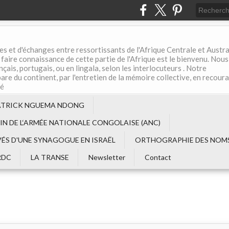
es et d'échanges entre ressortissants de l'Afrique Centrale et Austral
aire connaissance de cette partie de l'Afrique est le bienvenu. Nous
çais, portugais, ou en lingala, selon les interlocuteurs . Notre
are du continent, par l'entretien de la mémoire collective, en recour
té
ATRICK NGUEMA NDONG
EIN DE L‘ARMÉE NATIONALE CONGOLAISE (ANC)
VÉS D'UNE SYNAGOGUE EN ISRAËL
ORTHOGRAPHIE DES NOMS
RDC
LA TRANSE
Newsletter
Contact