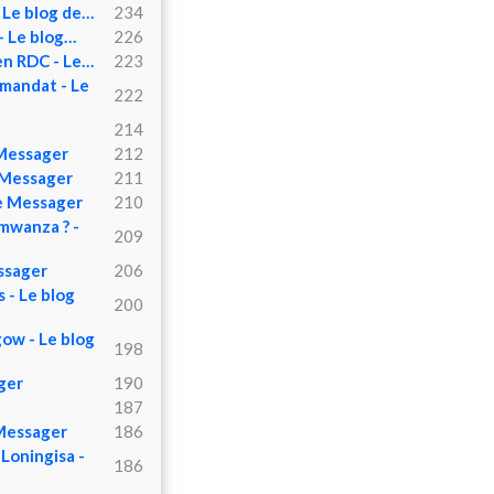
- Le blog de…
234
 - Le blog…
226
 en RDC - Le…
223
mandat - Le
222
214
Messager
212
e Messager
211
de Messager
210
umwanza ? -
209
essager
206
 - Le blog
200
ow - Le blog
198
ger
190
187
 Messager
186
Loningisa -
186