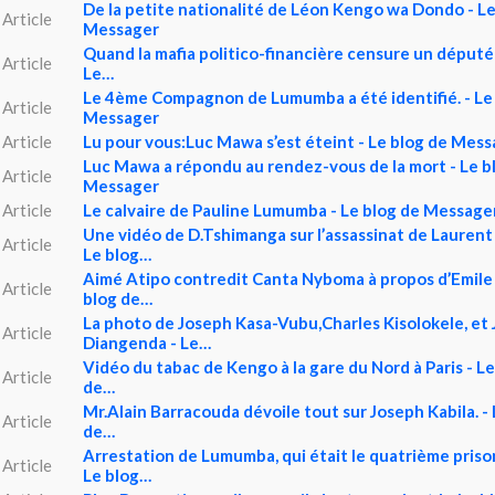
De la petite nationalité de Léon Kengo wa Dondo - Le
Article
Messager
Quand la mafia politico-financière censure un député 
Article
Le…
Le 4ème Compagnon de Lumumba a été identifié. - Le
Article
Messager
Article
Lu pour vous:Luc Mawa s’est éteint - Le blog de Mes
Luc Mawa a répondu au rendez-vous de la mort - Le b
Article
Messager
Article
Le calvaire de Pauline Lumumba - Le blog de Message
Une vidéo de D.Tshimanga sur l’assassinat de Laurent 
Article
Le blog…
Aimé Atipo contredit Canta Nyboma à propos d’Emile 
Article
blog de…
La photo de Joseph Kasa-Vubu,Charles Kisolokele, et J
Article
Diangenda - Le…
Vidéo du tabac de Kengo à la gare du Nord à Paris - Le
Article
de…
Mr.Alain Barracouda dévoile tout sur Joseph Kabila. - 
Article
de…
Arrestation de Lumumba, qui était le quatrième prison
Article
Le blog…