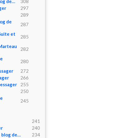
blog de…
308
ger
297
289
log de
287
Suite et
285
 Marteau
282
de
280
essager
272
ager
266
Messager
255
250
de
245
241
er
240
e blog de…
234