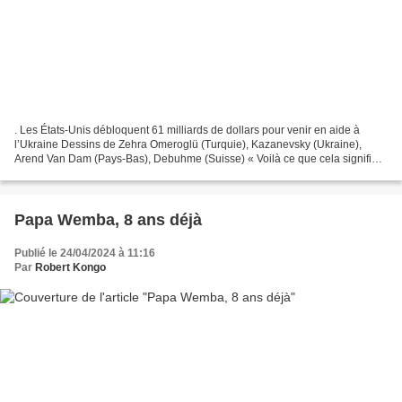
. Les États-Unis débloquent 61 milliards de dollars pour venir en aide à
l’Ukraine Dessins de Zehra Omeroglü (Turquie), Kazanevsky (Ukraine),
Arend Van Dam (Pays-Bas), Debuhme (Suisse) « Voilà ce que cela signifie
d’être une superpuissance mondiale. »...
Papa Wemba, 8 ans déjà
Publié le 24/04/2024 à 11:16
Par
Robert Kongo