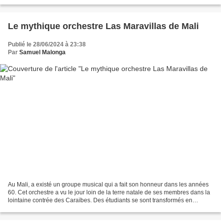
législatives des 30 juin et 7 juillet...
Le mythique orchestre Las Maravillas de Mali
Publié le 28/06/2024 à 23:38
Par
Samuel Malonga
Au Mali, a existé un groupe musical qui a fait son honneur dans les années
60. Cet orchestre a vu le jour loin de la terre natale de ses membres dans la
lointaine contrée des Caraïbes. Des étudiants se sont transformés en
artistes-musiciens le temps de...