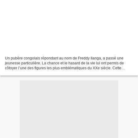
Un pubère congolais répondant au nom de Freddy Ilanga, a passé une
jeunesse particulière. La chance et le hasard de la vie lui ont permis de
côtoyer l’une des figures les plus emblématiques du XXe siècle. Cette
rencontre a profondément bouleversé sa vie....