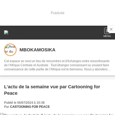
Publicité
MENU
MBOKAMOSIKA
Cet espace se veut un lieu de rencontres et d'échanges entre ressortissants
de l'Afrique Centrale et Australe . Tout étranger connaissant ou voulant faire
connaissance de cette partie de l'Afrique est le bienvenu. Nous y aborderons
des sujets culturels en français, portugais, ou en lingala, selon les
interlocuteurs . Notre devise:réduire la distance qui nous sépare du
continent, par l'entretien de la mémoire collective, en recourant à notre
musique dans toute sa diversité
L'actu de la semaine vue par Cartooning for
Peace
Publié le 06/07/2024 à 10:38
Par
CARTOONING FOR PEACE