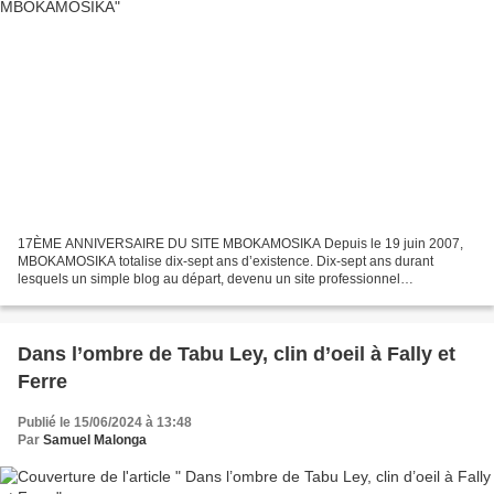
17ÈME ANNIVERSAIRE DU SITE MBOKAMOSIKA Depuis le 19 juin 2007,
MBOKAMOSIKA totalise dix-sept ans d’existence. Dix-sept ans durant
lesquels un simple blog au départ, devenu un site professionnel
communautaire, a effectué un profond travail de mémoire sur...
Dans l’ombre de Tabu Ley, clin d’oeil à Fally et
Ferre
Publié le 15/06/2024 à 13:48
Par
Samuel Malonga