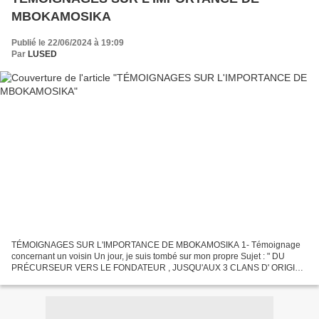
MBOKAMOSIKA
Publié le 22/06/2024 à 19:09
Par
LUSED
TÉMOIGNAGES SUR L'IMPORTANCE DE MBOKAMOSIKA 1- Témoignage
concernant un voisin Un jour, je suis tombé sur mon propre Sujet : " DU
PRÉCURSEUR VERS LE FONDATEUR , JUSQU'AUX 3 CLANS D' ORIGINE
DU KONGO ", du 23 avril 2013 Lien :
https://www.mbokamosika.com/search/%22%20DU%20PR%C3%89CURSE
UR%20VERS%20LE%20FONDATEUR%20,%20JUSQU%27AUX%203%20
CLANS%20D%27%20ORIGINE%20DU%20KONGO/...