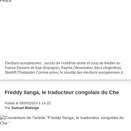
Élections européennes : succès de l’extrême-droite et coup de théâtre en
France Dessins de Kap (Espagne), Rayma (Venezuela), Becs (Argentine),
Stephff (Thaïlande) Comme prévu, le résultat des élections européennes du
9 juin est marqué par la percée inquiétante...
Freddy Ilanga, le traducteur congolais du Che
Publié le 09/06/2024 à 14:22
Par
Samuel Malonga