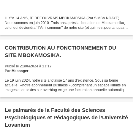
IL Y’A 14 ANS, JE DECOUVRAIS MBOKAMOSIKA (Par SIMBA NDAYE)
Nous sommes en juin 2010. Trois ans après la fondation de Mbokamosika,
celui qui deviendra ‘’l’Ami commun’’ de notre site (et qui n’est pourtant pas
Congolais), me fait une annonce. Il me dit...
CONTRIBUTION AU FONCTIONNEMENT DU
SITE MBOKAMOSIKA.
Publié le 21/06/2024 à 13:17
Par
Messager
Le 19 juin 2024, notre site a totalisé 17 ans d’existence. Sous sa forme
actuelle : «notre abonnement Business », comprenant un espace illimité en
images et en textes sur overblog exige une facturation annuelle automatique
afin de conserver le nom de...
Le palmarès de la Faculté des Sciences
Psychologiques et Pédagogiques de l’Université
Lovanium