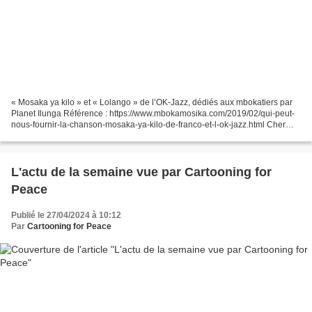
« Mosaka ya kilo » et « Lolango » de l’OK-Jazz, dédiés aux mbokatiers par
Planet Ilunga Référence : https://www.mbokamosika.com/2019/02/qui-peut-
nous-fournir-la-chanson-mosaka-ya-kilo-de-franco-et-l-ok-jazz.html Cher
Messager, Quelqu'un à Benguela voudrait...
L'actu de la semaine vue par Cartooning for
Peace
Publié le 27/04/2024 à 10:12
Par
Cartooning for Peace