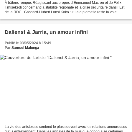
À bâtons rompus Réagissant aux propos d’Emmanuel Macron et de Félix
Tshisekedi concernant la stabilité régionale et la crise sécuritaire dans l’Est
de la RDC : Gaspard-Hubert Lonsi Koko : « La diplomatie reste la voie
espérée pour la stabilisation de...
Dalienst & Jarria, un amour infini
Publié le 03/05/2024 à 15:49
Par
Samuel Malonga
La vie des artistes se confond le plus souvent avec les relations amoureuses
qu’ils entretiennent. Dans les annales de la musique congolaise certaines