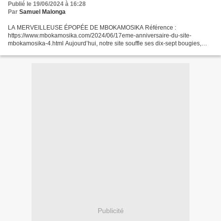
Publié le 19/06/2024 à 16:28
Par
Samuel Malonga
LA MERVEILLEUSE ÉPOPÉE DE MBOKAMOSIKA Référence :
https://www.mbokamosika.com/2024/06/17eme-anniversaire-du-site-
mbokamosika-4.html Aujourd’hui, notre site souffle ses dix-sept bougies,
adolescence pour un humain, âge de quasi maturité pour une entreprise....
Publicité