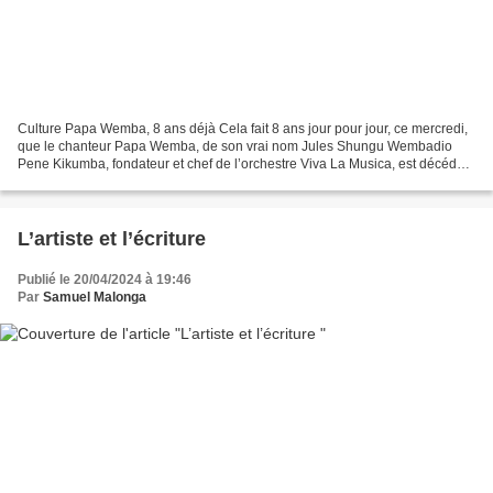
Culture Papa Wemba, 8 ans déjà Cela fait 8 ans jour pour jour, ce mercredi,
que le chanteur Papa Wemba, de son vrai nom Jules Shungu Wembadio
Pene Kikumba, fondateur et chef de l’orchestre Viva La Musica, est décédé.
Aujourd’hui encore, la plaie est toujours...
L’artiste et l’écriture
Publié le 20/04/2024 à 19:46
Par
Samuel Malonga