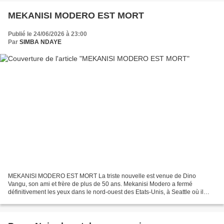
MEKANISI MODERO EST MORT
Publié le 24/06/2026 à 23:00
Par
SIMBA NDAYE
MEKANISI MODERO EST MORT La triste nouvelle est venue de Dino
Vangu, son ami et frère de plus de 50 ans. Mekanisi Modero a fermé
définitivement les yeux dans le nord-ouest des Etats-Unis, à Seattle où il
vivait depuis plus d’une trentaine d’années. Modeste...