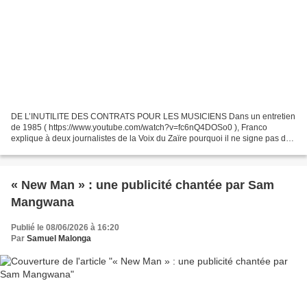
DE L’INUTILITE DES CONTRATS POUR LES MUSICIENS Dans un entretien
de 1985 ( https://www.youtube.com/watch?v=fc6nQ4DOSo0 ), Franco
explique à deux journalistes de la Voix du Zaïre pourquoi il ne signe pas de
contrat avec aucun de ses musiciens. Si un homme...
« New Man » : une publicité chantée par Sam
Mangwana
Publié le 08/06/2026 à 16:20
Par
Samuel Malonga