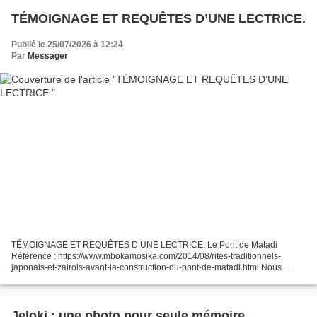
TÉMOIGNAGE ET REQUÊTES D’UNE LECTRICE.
Publié le 25/07/2026 à 12:24
Par
Messager
TÉMOIGNAGE ET REQUÊTES D’UNE LECTRICE. Le Pont de Matadi
Référence : https://www.mbokamosika.com/2014/08/rites-traditionnels-
japonais-et-zairois-avant-la-construction-du-pont-de-matadi.html Nous
avons reçu le témoignage d’une « chercheuse en histoire...
Jeloki : une photo pour seule mémoire