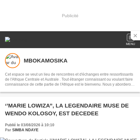
Publicité
MENU
MBOKAMOSIKA
Cet espace se veut un lieu de rencontres et d'échanges entre ressortissants
de l'Afrique Centrale et Australe . Tout étranger connaissant ou voulant faire
connaissance de cette partie de l'Afrique est le bienvenu. Nous y aborderons
des sujets culturels en français, portugais, ou en lingala, selon les
interlocuteurs . Notre devise:réduire la distance qui nous sépare du
continent, par l'entretien de la mémoire collective, en recourant à notre
musique dans toute sa diversité
‘’MARIE LOWIZA’’, LA LEGENDAIRE MUSE DE
WENDO KOLOSOY, EST DECEDEE
Publié le 03/08/2026 à 10:10
Par
SIMBA NDAYE