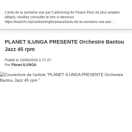
L'actu de la semaine vue par Cartooning for Peace Pour de plus amples
détails, veuillez consulter le lien ci-dessous.
https://mailchi.mp/cartooningforpeace/lactu-de-la-semaine-vue-par-
cartooning-for-peace-9mnicw9ipn-14061370?e=d77ed4e0d0
PLANET ILUNGA PRESENTE Orchestre Bantou
Jazz 45 rpm
Publié le 18/06/2026 à 17:27
Par
Planet ILUNGA