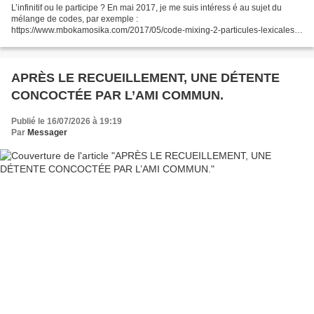
L’infinitif ou le participe ? En mai 2017, je me suis intéress é au sujet du
mélange de codes, par exemple :
https://www.mbokamosika.com/2017/05/code-mixing-2-particules-lexicales-
et-particules-grammaticales.html. Cette fois-ci, je m’intéresse plutôt...
APRÈS LE RECUEILLEMENT, UNE DÉTENTE
CONCOCTÉE PAR L’AMI COMMUN.
Publié le 16/07/2026 à 19:19
Par
Messager