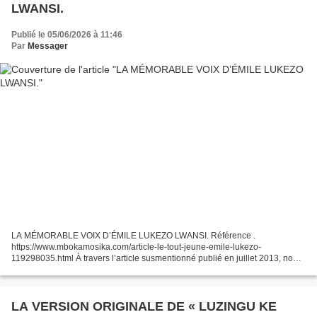
LWANSI.
Publié le 05/06/2026 à 11:46
Par
Messager
LA MÉMORABLE VOIX D’ÉMILE LUKEZO LWANSI. Référence .
https://www.mbokamosika.com/article-le-tout-jeune-emile-lukezo-
119298035.html À travers l’article susmentionné publié en juillet 2013, nous
avions rendu un hommage mérité à l’ancien animateur de la...
LA VERSION ORIGINALE DE « LUZINGU KE