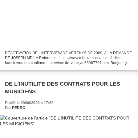
RÉACTIVATION DE L'INTERVIEW DE VERCKYS DE 2009, À LA DEMANDE
DE JOSEPH MDILA Référence : https://www.mbokamosika.com/article-
franck-wouters-confirme-l-interview-de-verckys-63967797.html Bonjour, je
viens une fois de plus vers vous respectueusement demander...
DE L’INUTILITE DES CONTRATS POUR LES
MUSICIENS
Publié le 09/06/2026 à 17:58
Par
PEDRO