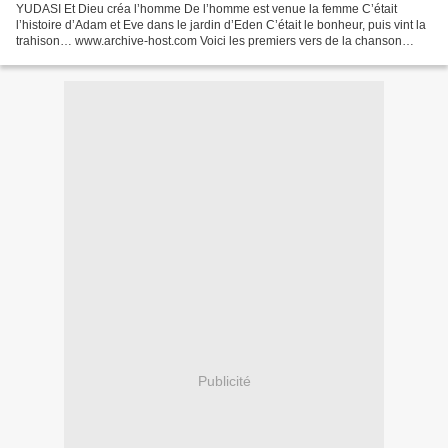
YUDASI Et Dieu créa l’homme De l’homme est venue la femme C’était
l’histoire d’Adam et Eve dans le jardin d’Eden C’était le bonheur, puis vint la
trahison… www.archive-host.com Voici les premiers vers de la chanson
Eden de Théo Blaise Kounkou. Chaque...
Publicité