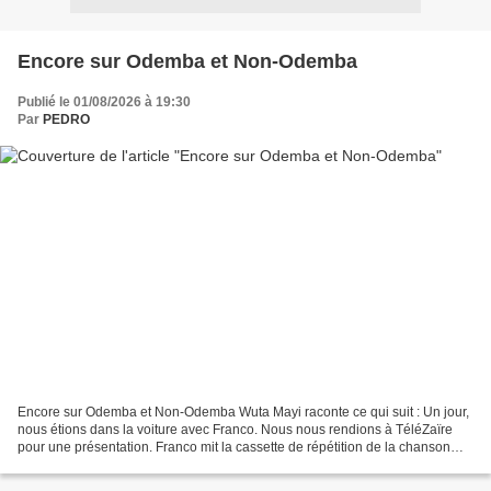
Encore sur Odemba et Non-Odemba
Publié le 01/08/2026 à 19:30
Par
PEDRO
Encore sur Odemba et Non-Odemba Wuta Mayi raconte ce qui suit : Un jour,
nous étions dans la voiture avec Franco. Nous nous rendions à TéléZaïre
pour une présentation. Franco mit la cassette de répétition de la chanson
Muzi de Ntesa. Moi, j’ai commenté...