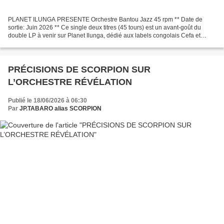
PLANET ILUNGA PRESENTE Orchestre Bantou Jazz 45 rpm ** Date de
sortie: Juin 2026 ** Ce single deux titres (45 tours) est un avant-goût du
double LP à venir sur Planet Ilunga, dédié aux labels congolais Cefa et
Tcheza, dirigés par le musicien congolais...
PRÉCISIONS DE SCORPION SUR
L’ORCHESTRE RÉVÉLATION
Publié le 18/06/2026 à 06:30
Par
JP.TABARO alias SCORPION