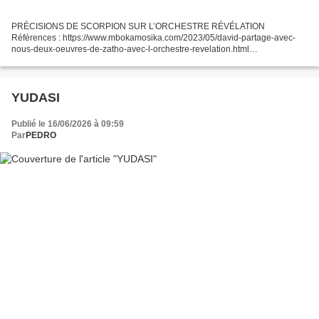
PRÉCISIONS DE SCORPION SUR L’ORCHESTRE RÉVÉLATION
Références : https://www.mbokamosika.com/2023/05/david-partage-avec-
nous-deux-oeuvres-de-zatho-avec-l-orchestre-revelation.html
https://www.mbokamosika.com/2021/01/bolingo-azui-liboma-une-rarete-de-
diamant-bleu-offerte-par-david-m.html...
YUDASI
Publié le 16/06/2026 à 09:59
Par
​​​​​​​PEDRO