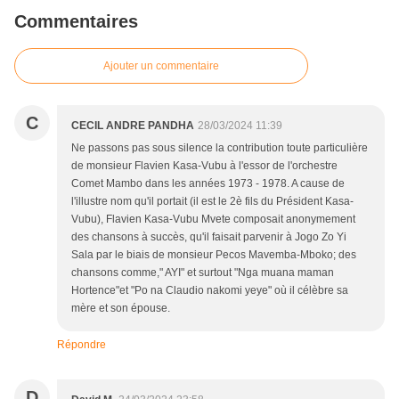
Commentaires
Ajouter un commentaire
C
CECIL ANDRE PANDHA
28/03/2024 11:39
Ne passons pas sous silence la contribution toute particulière
de monsieur Flavien Kasa-Vubu à l'essor de l'orchestre
Comet Mambo dans les années 1973 - 1978. A cause de
l'illustre nom qu'il portait (il est le 2è fils du Président Kasa-
Vubu), Flavien Kasa-Vubu Mvete composait anonymement
des chansons à succès, qu'il faisait parvenir à Jogo Zo Yi
Sala par le biais de monsieur Pecos Mavemba-Mboko; des
chansons comme," AYI" et surtout "Nga muana maman
Hortence"et "Po na Claudio nakomi yeye" où il célèbre sa
mère et son épouse.
Répondre
D