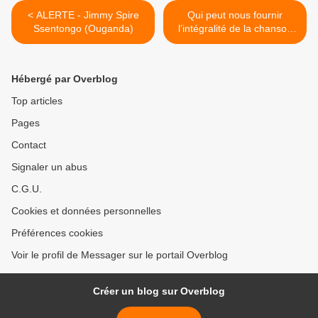
< ALERTE - Jimmy Spire
Qui peut nous fournir
Ssentongo (Ouganda)
l’intégralité de la chanson
« Bangaka Mibali » de
Négro-Succès ? >
Hébergé par Overblog
Top articles
Pages
Contact
Signaler un abus
C.G.U.
Cookies et données personnelles
Préférences cookies
Voir le profil de Messager sur le portail Overblog
Créer un blog sur Overblog