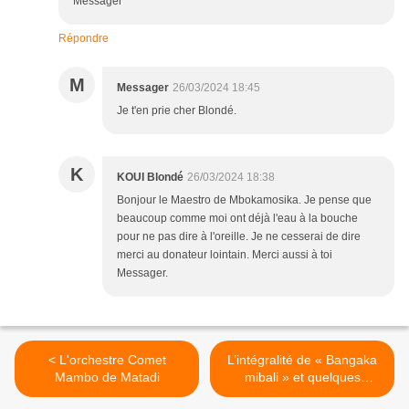
Messager
Répondre
M
Messager
26/03/2024 18:45
Je t'en prie cher Blondé.
K
KOUI Blondé
26/03/2024 18:38
Bonjour le Maestro de Mbokamosika. Je pense que
beaucoup comme moi ont déjà l'eau à la bouche
pour ne pas dire à l'oreille. Je ne cesserai de dire
merci au donateur lointain. Merci aussi à toi
Messager.
< L'orchestre Comet
L’intégralité de « Bangaka
Mambo de Matadi
mibali » et quelques
mélodies pour la fête de