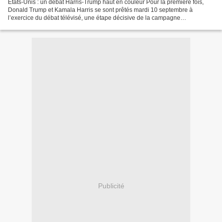
États-Unis : un débat Harris-Trump haut en couleur Pour la première fois,
Donald Trump et Kamala Harris se sont prêtés mardi 10 septembre à
l’exercice du débat télévisé, une étape décisive de la campagne
présidentielle. Les médias états-uniens et étrangers...
Publicité