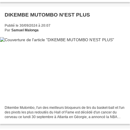
DIKEMBE MUTOMBO N’EST PLUS
Publié le 30/09/2024 à 20:07
Par
Samuel Malonga
Dikembe Mutombo, l'un des meilleurs bloqueurs de tirs du basket-ball et l'un
des pivots les plus redoutés du Hall of Fame est décédé d'un cancer du
cerveau ce lundi 30 septembre à Atlanta en Géorgie, a annoncé la NBA
dans un communiqué. Il y a deux ans,...