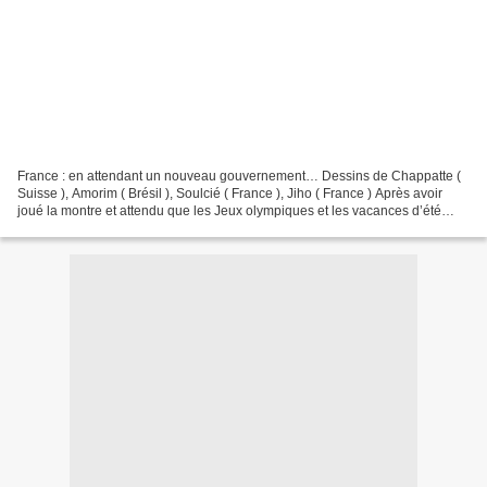
France : en attendant un nouveau gouvernement… Dessins de Chappatte (
Suisse ), Amorim ( Brésil ), Soulcié ( France ), Jiho ( France ) Après avoir
joué la montre et attendu que les Jeux olympiques et les vacances d’été
soient passés, le président français...