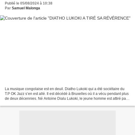
Publié le 05/08/2024 à 10:38
Par
Samuel Malonga
La musique congolaise est en deuil. Diatho Lukoki qui a été sociétaire du
T.P OK Jazz s’en est allé. Il est décédé à Bruxelles où il a vécu pendant plus
de deux décennies. Né Antoine Dialu Lukoki, le jeune homme est attiré par
la musique dans sa tendre...