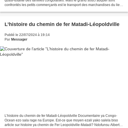
quasi-totalité des familles congolaises. Mais le grand souci auquel sont
confrontés les petits commerçants est le transport des marchandises du lieu
de leur achat à celui...
L’histoire du chemin de fer Matadi-Léopoldville
Publié le 22/07/2024 à 19:14
Par
Messager
L’histoire du chemin de fer Matadi-Léopoldville Documentaire ya Congo-
Ocean ezo sala rage na Europe. Est-ce que moyen ezali yako salela biso
article sur histoire ya chemin de Fer Leopoldville-Matadi? Ndofunsu Albert