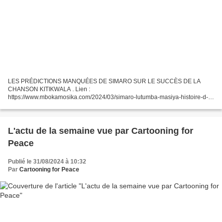
LES PRÉDICTIONS MANQUÉES DE SIMARO SUR LE SUCCÈS DE LA
CHANSON KITIKWALA . Lien :
https://www.mbokamosika.com/2024/03/simaro-lutumba-masiya-histoire-d-
une-chanson.html Merci encore cher Thomas Luhaka. J'ai eu la chance de
côtoyer le Poète Lutumba qui...
L'actu de la semaine vue par Cartooning for
Peace
Publié le 31/08/2024 à 10:32
Par
Cartooning for Peace