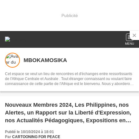
Publicité
MENU
MBOKAMOSIKA
Cet espace se veut un lieu de rencontres et d'échanges entre ressortissants
de l'Afrique Centrale et Australe . Tout étranger connaissant ou voulant faire
connaissance de cette partie de l'Afrique est le bienvenu. Nous y aborderons
des sujets culturels en français, portugais, ou en lingala, selon les
interlocuteurs . Notre devise:réduire la distance qui nous sépare du
continent, par l'entretien de la mémoire collective, en recourant à notre
musique dans toute sa diversité
Nouveaux Membres 2024, Les Philippines, nos
Alertes, un Rapport sur la Liberté d'Expression,
nos Actualités Pédagogiques, Expositions en
cours
Publié le 10/10/2024 à 18:01
Par
CARTOONING FOR PEACE