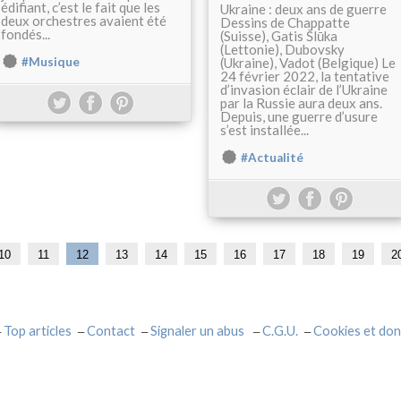
édifiant, c’est le fait que les
Ukraine : deux ans de guerre
deux orchestres avaient été
Dessins de Chappatte
fondés...
(Suisse), Gatis Šlūka
(Lettonie), Dubovsky
#Musique
(Ukraine), Vadot (Belgique) Le
24 février 2022, la tentative
d’invasion éclair de l’Ukraine
par la Russie aura deux ans.
Depuis, une guerre d’usure
s’est installée...
#Actualité
10
11
12
13
14
15
16
17
18
19
2
Top articles
Contact
Signaler un abus
C.G.U.
Cookies et don