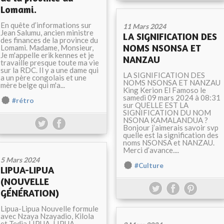
Lomami.
En quête d’informations sur
11 Mars 2024
Jean Salumu, ancien ministre
LA SIGNIFICATION DES
des finances de la province du
NOMS NSONSA ET
Lomami. Madame, Monsieur,
Je m'appelle erik kennes et je
NANZAU
travaille presque toute ma vie
sur la RDC. Il y a une dame qui
LA SIGNIFICATION DES
a un père congolais et une
NOMS NSONSA ET NANZAU
mère belge qui m'a...
King Kerion El Famoso le
samedi 09 mars 2024 à 08:31
#rétro
sur QUELLE EST LA
SIGNIFICATION DU NOM
NSONA KAMALANDUA ?
Bonjour j’aimerais savoir svp
quelle est la signification des
noms NSONSA et NANZAU.
Merci d’avance....
5 Mars 2024
#Culture
LIPUA-LIPUA
(NOUVELLE
GÉNÉRATION)
Lipua-Lipua Nouvelle formule
avec Nzaya Nzayadio, Kilola
et Tedia LIPUA-LIPUA