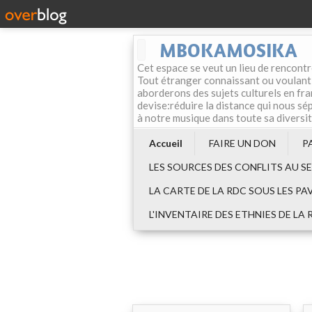
MBOKAMOSIKA
Cet espace se veut un lieu de rencontr
Tout étranger connaissant ou voulant f
aborderons des sujets culturels en fran
devise:réduire la distance qui nous sép
à notre musique dans toute sa diversi
Accueil
FAIRE UN DON
P
LES SOURCES DES CONFLITS AU S
LA CARTE DE LA RDC SOUS LES PA
L'INVENTAIRE DES ETHNIES DE LA 