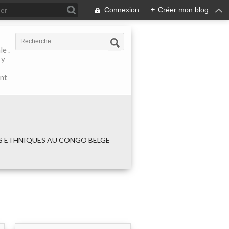
Connexion
+
Créer mon blog
e .
 y
ant
 ETHNIQUES AU CONGO BELGE