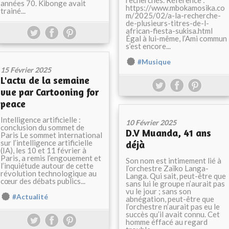
recherchés. Référence :
années 70. Kibonge avait
https://www.mbokamosika.co
trainé...
m/2025/02/a-la-recherche-
de-plusieurs-titres-de-l-
african-fiesta-sukisa.html
Égal à lui-même, l’Ami commun
s’est encore...
#Musique
15 Février 2025
L'actu de la semaine
vue par Cartooning for
peace
Intelligence artificielle :
10 Février 2025
conclusion du sommet de
D.V Muanda, 41 ans
Paris Le sommet international
sur l’intelligence artificielle
déjà
(IA), les 10 et 11 février à
Paris, a remis l’engouement et
Son nom est intimement lié à
l’inquiétude autour de cette
l’orchestre Zaïko Langa-
révolution technologique au
Langa. Qui sait, peut-être que
cœur des débats publics...
sans lui le groupe n’aurait pas
vu le jour ; sans son
#Actualité
abnégation, peut-être que
l’orchestre n’aurait pas eu le
succès qu’il avait connu. Cet
homme éffacé au regard