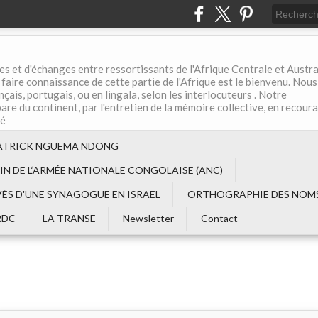
es et d'échanges entre ressortissants de l'Afrique Centrale et Austral
aire connaissance de cette partie de l'Afrique est le bienvenu. Nous
çais, portugais, ou en lingala, selon les interlocuteurs . Notre
are du continent, par l'entretien de la mémoire collective, en recour
té
ATRICK NGUEMA NDONG
EIN DE L‘ARMÉE NATIONALE CONGOLAISE (ANC)
VÉS D'UNE SYNAGOGUE EN ISRAËL
ORTHOGRAPHIE DES NOMS
RDC
LA TRANSE
Newsletter
Contact