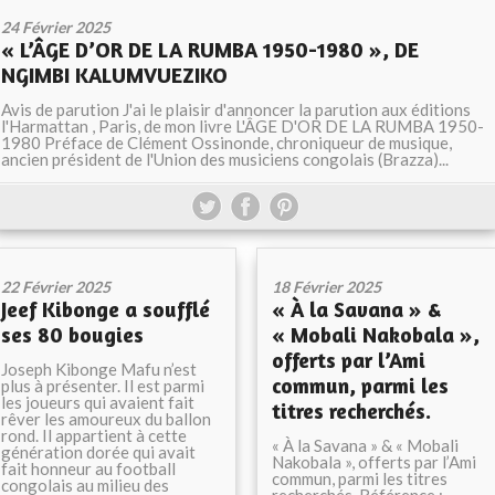
24 Février 2025
« L’ÂGE D’OR DE LA RUMBA 1950-1980 », DE
NGIMBI KALUMVUEZIKO
Avis de parution J'ai le plaisir d'annoncer la parution aux éditions
l'Harmattan , Paris, de mon livre L'ÂGE D'OR DE LA RUMBA 1950-
1980 Préface de Clément Ossinonde, chroniqueur de musique,
ancien président de l'Union des musiciens congolais (Brazza)...
22 Février 2025
18 Février 2025
Jeef Kibonge a soufflé
« À la Savana » &
ses 80 bougies
« Mobali Nakobala »,
offerts par l’Ami
Joseph Kibonge Mafu n’est
commun, parmi les
plus à présenter. Il est parmi
les joueurs qui avaient fait
titres recherchés.
rêver les amoureux du ballon
rond. Il appartient à cette
« À la Savana » & « Mobali
génération dorée qui avait
Nakobala », offerts par l’Ami
fait honneur au football
commun, parmi les titres
congolais au milieu des