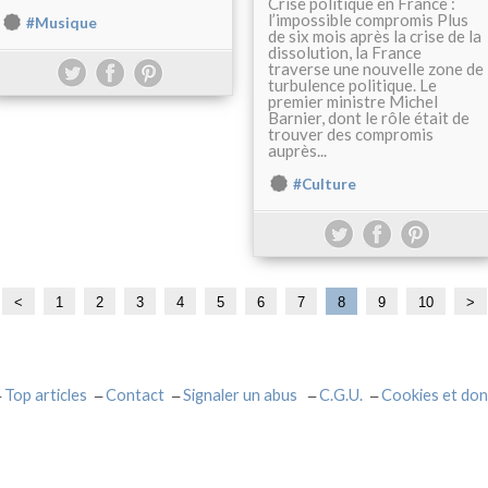
Crise politique en France :
l’impossible compromis Plus
#Musique
de six mois après la crise de la
dissolution, la France
traverse une nouvelle zone de
turbulence politique. Le
premier ministre Michel
Barnier, dont le rôle était de
trouver des compromis
auprès...
#Culture
<
1
2
3
4
5
6
7
8
9
10
2
3
4
5
6
7
8
9
1
2
>
0
0
0
0
0
0
0
0
0
0
0
0
Top articles
Contact
Signaler un abus
C.G.U.
Cookies et don