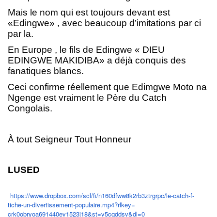
Mais le nom qui est toujours devant est
«Edingwe» , avec beaucoup d’imitations par ci
par la.
En Europe , le fils de Edingwe « DIEU
EDINGWE MAKIDIBA» a déjà conquis des
fanatiques blancs.
Ceci confirme réellement que Edimgwe Moto na
Ngenge est vraiment le Père du Catch
Congolais.
À tout Seigneur Tout Honneur
LUSED
https://www.dropbox.com/scl/
fi/n160dfww8k2rb3ztrgrpc/le-
catch-f-
tiche-un-
divertissement-populaire.mp4?
rlkey=
crk0obryoa691440ev1523j18&st=
v5cqddsv&dl=0