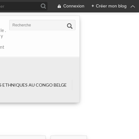
Connexion
+
Créer mon blog
e .
 y
ant
 ETHNIQUES AU CONGO BELGE