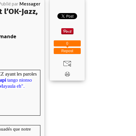
Publié par
Messager
 l’OK-Jazz,
demande
0
Repost
Z ayant les paroles
sapi
tango nionso
Mayaula eh".
rsuadés que notre