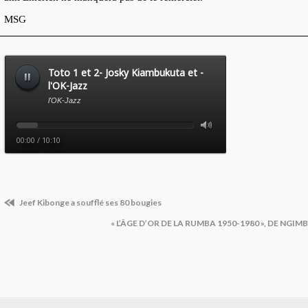
MSG
Jeef Kibonge a soufflé ses 80 bougies
« L’ÂGE D’OR DE LA RUMBA 1950-1980 », DE NG