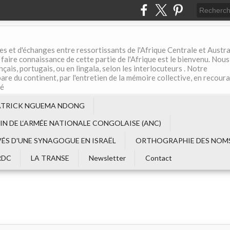
es et d'échanges entre ressortissants de l'Afrique Centrale et Austral
aire connaissance de cette partie de l'Afrique est le bienvenu. Nous
çais, portugais, ou en lingala, selon les interlocuteurs . Notre
are du continent, par l'entretien de la mémoire collective, en recour
té
ATRICK NGUEMA NDONG
EIN DE L‘ARMÉE NATIONALE CONGOLAISE (ANC)
VÉS D'UNE SYNAGOGUE EN ISRAËL
ORTHOGRAPHIE DES NOMS
RDC
LA TRANSE
Newsletter
Contact