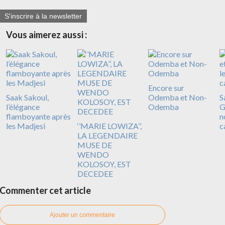
S'inscrire à la newsletter
Vous aimerez aussi :
Encore sur
Saak Sakoul,
Odemba et Non-
S
l’élégance
Odemba
G
flamboyante après
n
les Madjesi
‘’MARIE LOWIZA’’,
c
LA LEGENDAIRE
MUSE DE
WENDO
KOLOSOY, EST
DECEDEE
Commenter cet article
Ajouter un commentaire