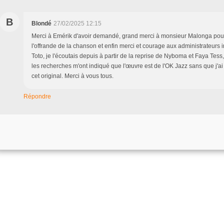
B
Blondé
27/02/2025 12:15
Merci à Emérik d'avoir demandé, grand merci à monsieur Malonga pour l
l'offrande de la chanson et enfin merci et courage aux administrateurs 
Toto, je l'écoutais depuis à partir de la reprise de Nyboma et Faya Tess,
les recherches m'ont indiqué que l'œuvre est de l'OK Jazz sans que j'ai
cet original. Merci à vous tous.
Répondre