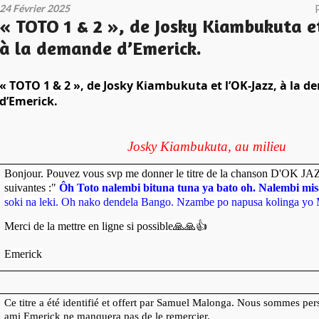
24 Février 2025
« TOTO 1 & 2 », de Josky Kiambukuta et
à la demande d’Emerick.
« TOTO 1 & 2 », de Josky Kiambukuta et l’OK-Jazz, à la 
d’Emerick.
Josky Kiambukuta, au milieu
Bonjour. Pouvez vous svp me donner le titre de la chanson D'OK JAZ
suivantes :"
Ôh Toto nalembi bituna tuna ya bato oh.
Nalembi mi
soki na leki. Oh nako dendela Bango. Nzambe po napusa kolinga yo 
Merci de la mettre en ligne si possible
🙏🙏👍
Emerick
Ce titre a été identifié et offert par Samuel Malonga. Nous sommes pe
ami Emerick ne manquera pas de le remercier.