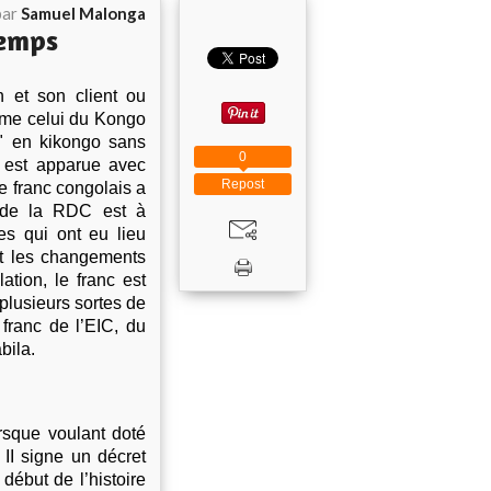
par
Samuel Malonga
temps
 et son client ou
mme celui du Kongo
bu" en kikongo sans
0
e est apparue avec
Repost
e franc congolais a
e de la RDC est à
es qui ont eu lieu
t les changements
tion, le franc est
 plusieurs sortes de
 franc de l’EIC, du
bila.
rsque voulant doté
II signe un décret
début de l’histoire