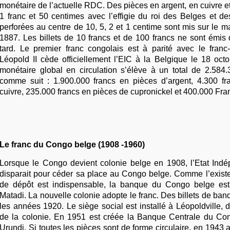
monétaire de l’actuelle RDC. Des pièces en argent, en cuivre et
1 franc et 50 centimes avec l’effigie du roi des Belges et d
perforées au centre de 10, 5, 2 et 1 centime sont mis sur le 
1887. Les billets de 10 francs et de 100 francs ne sont émis
tard. Le premier franc congolais est à parité avec le franc
Léopold II cède officiellement l’EIC à la Belgique le 18 oct
monétaire global en circulation s’élève à un total de 2.584.
comme suit : 1.900.000 francs en pièces d’argent, 4.300 f
cuivre, 235.000 francs en pièces de cupronickel et 400.000 Fran
Le franc du Congo belge (1908 -1960)
Lorsque le Congo devient colonie belge en 1908, l’Etat In
disparait pour céder sa place au Congo belge. Comme l’exis
de dépôt est indispensable, la banque du Congo belge es
Matadi. La nouvelle colonie adopte le franc. Des billets de ba
les années 1920. Le siège social est installé à Léopoldville, 
de la colonie. En 1951 est créée la Banque Centrale du Co
Urundi. Si toutes les pièces sont de forme circulaire, en 1943 