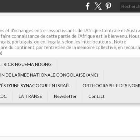
es et d'échanges entre ressortissants de l'Afrique Centrale et Austral
aire connaissance de cette partie de l'Afrique est le bienvenu. Nous
çais, portugais, ou en lingala, selon les interlocuteurs . Notre
are du continent, par l'entretien de la mémoire collective, en recour
té
ATRICK NGUEMA NDONG
EIN DE L‘ARMÉE NATIONALE CONGOLAISE (ANC)
VÉS D'UNE SYNAGOGUE EN ISRAËL
ORTHOGRAPHIE DES NOMS
RDC
LA TRANSE
Newsletter
Contact