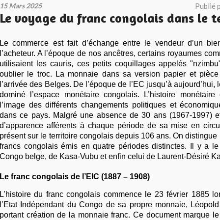
15 Mars 2025
Publié 
Le voyage du franc congolais dans le 
Le commerce est fait d’échange entre le vendeur d’un bien
l’acheteur. A l’époque de nos ancêtres, certains royaumes co
utilisaient les cauris, ces petits coquillages appelés "nzim
oublier le troc. La monnaie dans sa version papier et pièc
l’arrivée des Belges. De l’époque de l’EC jusqu’à aujourd’hui, l
dominé l’espace monétaire congolais. L’histoire monétair
l’image des différents changements politiques et économiqu
dans ce pays. Malgré une absence de 30 ans (1967-1997) e
d’apparence afférents à chaque période de sa mise en circula
présent sur le territoire congolais depuis 106 ans. On distingue
francs congolais émis en quatre périodes distinctes. Il y a le
Congo belge, de Kasa-Vubu et enfin celui de Laurent-Désiré Ka
Le franc congolais de l’EIC (1887 – 1908)
L’histoire du franc congolais commence le 23 février 1885 lo
l’Etat Indépendant du Congo de sa propre monnaie, Léopold 
portant création de la monnaie franc. Ce document marque le 