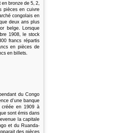
 en bronze de 5, 2,
es pièces en cuivre
marché congolais en
 que deux ans plus
-or belge. Lorsque
obre 1908, le stock
300 francs répartis
rancs en pièces de
cs en billets.
dépendant du Congo
tence d’une banque
t créée en 1909 à
nque sont émis dans
devenue la capitale
ngo et du Ruanda-
apparait des pièces