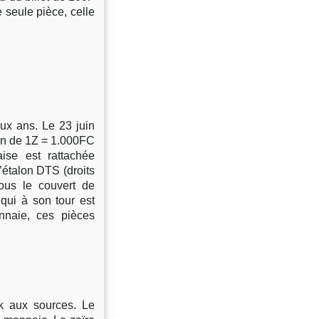
 seule pièce, celle
eux ans. Le 23 juin
ion de 1Z = 1.000FC
se est rattachée
’étalon DTS (droits
ous le couvert de
 qui à son tour est
nnaie, ces pièces
ck aux sources. Le