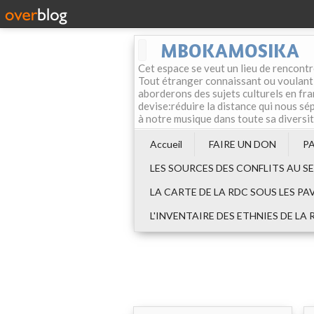
MBOKAMOSIKA
Cet espace se veut un lieu de rencontr
Tout étranger connaissant ou voulant f
aborderons des sujets culturels en fran
devise:réduire la distance qui nous sép
à notre musique dans toute sa diversi
Accueil
FAIRE UN DON
P
LES SOURCES DES CONFLITS AU S
LA CARTE DE LA RDC SOUS LES PA
L'INVENTAIRE DES ETHNIES DE LA 