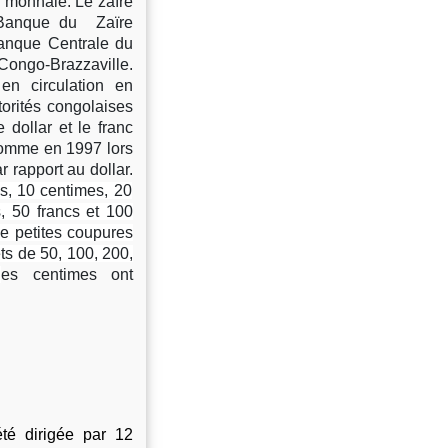
a monnaie. Le zaïre
La Banque du Zaïre
Banque Centrale du
Congo-Brazzaville.
n circulation en
torités congolaises
 dollar et le franc
 comme en 1997 lors
 rapport au dollar.
s, 10 centimes, 20
s, 50 francs et 100
de petites coupures
ets de 50, 100, 200,
l
es centimes ont
té dirigée par 12