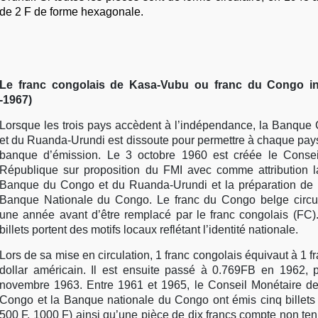
de 2 F de forme hexagonale.
Le franc congolais de Kasa-Vubu ou franc du Congo i
-1967)
Lorsque les trois pays accèdent à l’indépendance, la Banque
et du Ruanda-Urundi est dissoute pour permettre à chaque pay
banque d’émission. Le 3 octobre 1960 est créée le Consei
République sur proposition du FMI avec comme attribution la
Banque du Congo et du Ruanda-Urundi et la préparation de 
Banque Nationale du Congo. Le franc du Congo belge circu
une année avant d’être remplacé par le franc congolais (FC).
billets portent des motifs locaux reflétant l’identité nationale.
Lors de sa mise en circulation, 1 franc congolais équivaut à 1 f
dollar américain. Il est ensuite passé à 0.769FB en 1962,
novembre 1963.
Entre 1961 et 1965, le Conseil Monétaire d
Congo et la Banque nationale du Congo ont émis cinq billets 
500 F, 1000 F) ainsi qu’une pièce de dix francs compte non ten