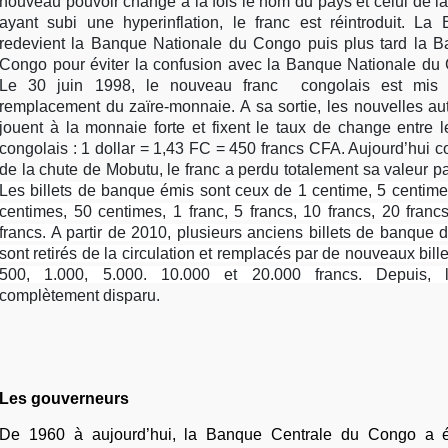
nouveau pouvoir change à la fois le nom du pays et celui de l
ayant subi une hyperinflation, le franc est réintroduit. 
redevient la Banque Nationale du Congo puis plus tard la 
Congo pour éviter la confusion avec la Banque Nationale du 
Le 30 juin 1998, le nouveau franc congolais est mis e
remplacement du zaïre-monnaie. A sa sortie, les nouvelles au
jouent à la monnaie forte et fixent le taux de change entre le
congolais : 1 dollar = 1,43 FC = 450 francs CFA. Aujourd’hui
de la chute de Mobutu, le franc a perdu totalement sa valeur par
Les billets de banque émis sont ceux de 1 centime, 5 centime
centimes, 50 centimes, 1 franc, 5 francs, 10 francs, 20 franc
francs. A partir de 2010, plusieurs anciens billets de banque 
sont retirés de la circulation et remplacés par de nouveaux bill
500, 1.000, 5.000. 10.000 et 20.000 francs. Depuis, 
complètement disparu.
Les gouverneurs
De 1960 à aujourd’hui, la Banque Centrale du Congo a é