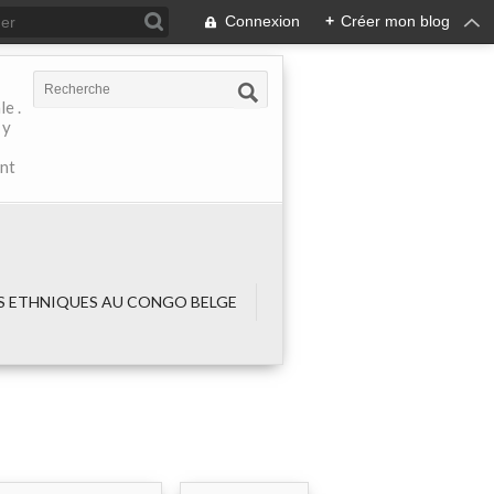
Connexion
+
Créer mon blog
e .
 y
ant
 ETHNIQUES AU CONGO BELGE