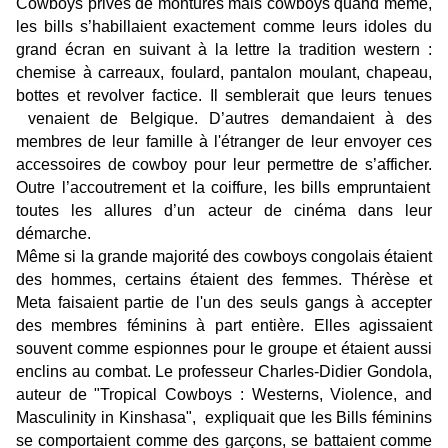
Cowboys privés de montures mais cowboys quand même,
les bills s’habillaient exactement comme leurs idoles du
grand écran en suivant à la lettre la tradition western :
chemise à carreaux, foulard, pantalon moulant, chapeau,
bottes et revolver factice.
Il semblerait que leurs tenues
venaient de Belgique. D’autres demandaient à des
membres de leur famille à l'étranger de leur envoyer ces
accessoires de cowboy pour leur permettre de s’afficher.
Outre l’accoutrement et la coiffure, les bills empruntaient
toutes les allures d’un acteur de cinéma dans leur
démarche.
Même si la grande majorité des cowboys congolais étaient
des hommes, certains étaient des femmes. Thérèse et
Meta faisaient partie de l'un des seuls gangs à accepter
des membres féminins à part entière. Elles agissaient
souvent comme espionnes pour le groupe et étaient aussi
enclins au combat. Le professeur Charles-Didier Gondola,
auteur de "
Tropical Cowboys : Westerns, Violence, and
Masculinity in Kinshasa",
expliquait que les Bills féminins
se comportaient comme des garçons, se battaient comme