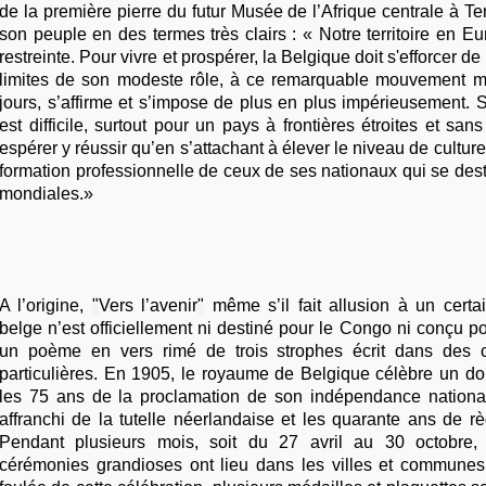
de la première pierre du futur Musée de l’Afrique centrale à Te
son peuple en des termes très clairs : « Notre territoire en E
restreinte. Pour vivre et prospérer, la Belgique doit s'efforcer de
limites de son modeste rôle, à ce remarquable mouvement m
jours, s’affirme et s’impose de plus en plus impérieusement. 
est difficile, surtout pour un pays à frontières étroites et san
espérer y réussir qu’en s’attachant à élever le niveau de culture 
formation professionnelle de ceux de ses nationaux qui se dest
mondiales.»
A l’origine,
"
Vers l’avenir
"
même s’il fait allusion à un cert
belge n’est officiellement ni destiné pour le Congo ni conçu p
un poème en vers rimé de trois strophes écrit dans des c
particulières. En 1905, le royaume de Belgique célèbre un do
les 75 ans de la proclamation de son indépendance nationa
affranchi de la tutelle néerlandaise et les quarante ans de r
Pendant plusieurs mois, soit du 27 avril au 30 octobre,
cérémonies grandioses ont lieu dans les villes et commune