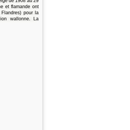
belge de 1908 au 29
e et flamande ont
Flandres) pour la
ion wallonne. La