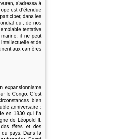
rvuren, s'adressa à
urope est d’étendue
 participer, dans les
ondial qui, de nos
Semblable tentative
s marine; il ne peut
intellectuelle et de
inent aux carrières
ain expansionnisme
our le Congo. C’est
irconstances bien
uble anniversaire :
le en 1830 qui l’a
ègne de Léopold II.
 des fêtes et des
s du pays. Dans la