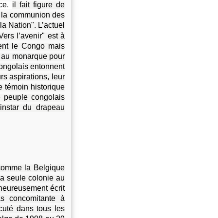
nce.
il fait figure de
ise la communion des
la Nation". L’actuel
"Vers l’avenir" est à
ent le Congo mais
on au monarque pour
 Congolais entonnent
s aspirations, leur
le témoin historique
 peuple congolais
l’instar du drapeau
comme la Belgique
la seule colonie au
heureusement écrit
as concomitante à
écuté dans tous les