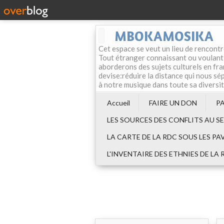
MBOKAMOSIKA
Cet espace se veut un lieu de rencontr
Tout étranger connaissant ou voulant f
aborderons des sujets culturels en fran
devise:réduire la distance qui nous sép
à notre musique dans toute sa diversi
Accueil
FAIRE UN DON
P
LES SOURCES DES CONFLITS AU S
LA CARTE DE LA RDC SOUS LES PA
L'INVENTAIRE DES ETHNIES DE LA 