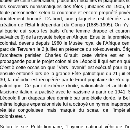
foulée de cette célébration, plusieurs médailles et plaquettes s
les souvenirs numismatiques des fêtes jubilaires de 1905, l
toute personnelle" selon la couronne et encore propriété privé
doublement honoré. D’abord, une plaquette est dédiée au
création de l’Etat Indépendant du Congo (1885-1905). On n’y 
allégorie qui sous les traits d’une femme drapée et couron
salvatrice (!) de la royauté belge en Afrique. Ensuite, la première
colonial, devenu depuis 1960 le Musée royal de l’Afrique cen
parc de Tervuren le 2 juillet en présence du roi-souverain. Éri
l’architecte parisien Charles Girault, cette vitrine est en 
propagande pour le projet colonial de Léopold Il qui est en quê
C’est à cette occasion que
"
Vers l’avenir
"
est exécuté pour la p
ensuite entonné lors de la grande Fête patriotique du 21 juill
30, la mélodie est récupérée par le Front populaire de Rex qu
patriotique. Ce parti d’extrême droite, nationaliste et antibo
fascisme italien, a pactisé avec le nazisme à partir de 1941. S
Léopold II un drapeau bleu dominé par une étoile dorée, la Bel
même logique expansionniste lui a octroyé un hymne inappropr
réalités congolaises mais marqué du sceau de l’impéria
colonisateur.
Selon le site Publictionnaire, "l'hymne national véhicule l'