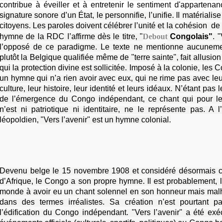
contribue à éveiller et à entretenir le sentiment d'appartena
signature sonore d’un État, le personnifie, l’unifie. Il matérial
citoyens. Les paroles doivent célébrer l’unité et la cohésion de 
hymne de la RDC l’affirme dès le titre, "
Debout
Congolais"
. 
l’opposé de ce paradigme. Le texte ne mentionne aucunem
plutôt la Belgique qualifiée même de "terre sainte", fait allusi
qui la protection divine est sollicitée. Imposé à la colonie, les
un hymne qui n’a rien avoir avec eux, qui ne rime pas avec leur
culture, leur histoire, leur identité et leurs idéaux. N’étant pas 
de l’émergence du Congo indépendant, ce chant qui pour le
n’est ni patriotique ni identitaire, ne le représente pas. A 
léopoldien
,
"Vers l’avenir" est
un hymne colonial.
Devenu belge le 15 novembre 1908 et considéré désormais 
d’Afrique, le Congo a son propre hymne. Il est probablement, 
monde à avoir eu un chant solennel en son honneur mais mal
dans des termes irréalistes. Sa création n’est pourtant p
l’édification du Congo indépendant. "Vers l’avenir" a été ex