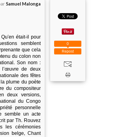
par
Samuel Malonga
Qu'en était-il pour
uestions semblent
0
urprenante que cela
Repost
obtenu du colon non
ational. Son nom :
t l’œuvre de deux
nationale des fêtes
 la plume du poète
re du compositeur
n deux versions,
national du Congo
riété personnelle
te semble un acte
crit par Th. Rouvez
s les cérémonies
nsion belge, Chant