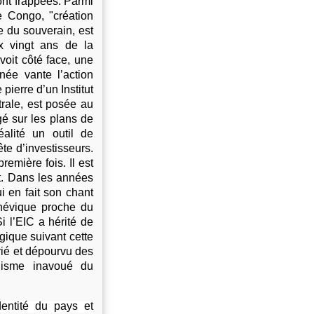
ont frappées. Parmi
e Congo, "création
e du souverain, est
x vingt ans de la
voit côté face, une
née vante l’action
 pierre d’un Institut
trale, est posée au
gé sur les plans de
réalité un outil de
te d’investisseurs.
remière fois. Il est
et. Dans les années
i en fait son chant
lchévique proche du
i l’EIC a hérité de
gique suivant cette
ié et dépourvu des
lisme inavoué du
identité du pays et