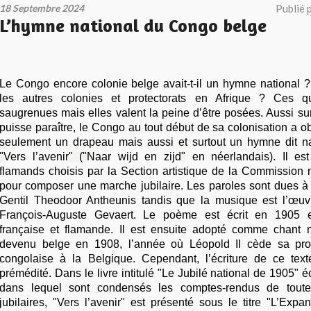
18 Septembre 2024
Publié 
L’hymne national du Congo belge
Le Congo encore colonie belge avait-t-il un hymne national ? 
les autres colonies et protectorats en Afrique ? Ces q
saugrenues mais elles valent la peine d’être posées. Aussi s
puisse paraître, le Congo au tout début de sa colonisation a 
seulement un drapeau mais aussi et surtout un hymne dit n
"
Vers l’avenir
" ("
Naar wijd en zijd
"
en néerlandais). Il es
flamands choisis par la Section artistique de la Commission 
pour composer une marche jubilaire. Les paroles sont dues à
Gentil Theodoor Antheunis tandis que la musique est l’œuv
François-Auguste Gevaert. Le poème est écrit en 1905 e
française et flamande. Il est ensuite adopté comme chant 
devenu belge en 1908, l’année où Léopold II cède sa prop
congolaise à la Belgique. Cependant, l’écriture de ce tex
prémédité. Dans le livre intitulé "Le Jubilé national de 1905" é
dans lequel sont condensés les comptes-rendus de toute
j
ubilaires,
"Vers l’avenir" est présenté sous le titre "L’Expa