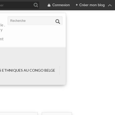
Connexion
+
Créer mon blog
e .
 y
ant
 ETHNIQUES AU CONGO BELGE