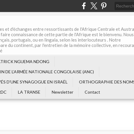
es et d'échanges entre ressortissants de l'Afrique Centrale et Austral
aire connaissance de cette partie de l'Afrique est le bienvenu. Nous
çais, portugais, ou en lingala, selon les interlocuteurs . Notre
are du continent, par l'entretien de la mémoire collective, en recour
té
ATRICK NGUEMA NDONG
EIN DE L‘ARMÉE NATIONALE CONGOLAISE (ANC)
VÉS D'UNE SYNAGOGUE EN ISRAËL
ORTHOGRAPHIE DES NOMS
RDC
LA TRANSE
Newsletter
Contact