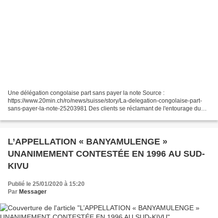
Une délégation congolaise part sans payer la note Source :
https://www.20min.ch/ro/news/suisse/story/La-delegation-congolaise-part-
sans-payer-la-note-25203981 Des clients se réclamant de l'entourage du
président Félix Tshisekedi ont séjourné dans deux...
L’APPELLATION « BANYAMULENGE »
UNANIMEMENT CONTESTÉE EN 1996 AU SUD-
KIVU
Publié le 25/01/2020 à 15:20
Par
Messager