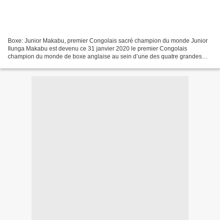
Boxe: Junior Makabu, premier Congolais sacré champion du monde Junior
Ilunga Makabu est devenu ce 31 janvier 2020 le premier Congolais
champion du monde de boxe anglaise au sein d’une des quatre grandes
fédérations. Il a décroché la ceinture des lourds-légers...