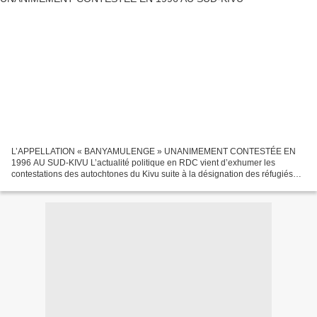
L’APPELLATION « BANYAMULENGE » UNANIMEMENT CONTESTÉE EN
1996 AU SUD-KIVU L’actualité politique en RDC vient d’exhumer les
contestations des autochtones du Kivu suite à la désignation des réfugiés
rwandais par Félix Tshisekedi comme étant des « Banyamulenge...