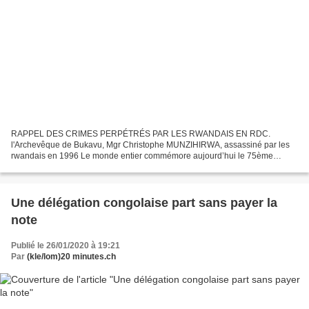
RAPPEL DES CRIMES PERPÉTRÉS PAR LES RWANDAIS EN RDC.
l'Archevêque de Bukavu, Mgr Christophe MUNZIHIRWA, assassiné par les
rwandais en 1996 Le monde entier commémore aujourd’hui le 75ème
anniversaire de la libération du camp d’Auschwitz. À cet égard, les...
Une délégation congolaise part sans payer la
note
Publié le 26/01/2020 à 19:21
Par
(kle/lom)20 minutes.ch