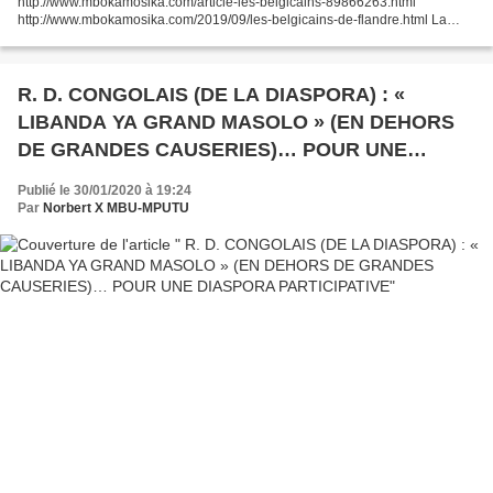
http://www.mbokamosika.com/article-les-belgicains-89866263.html
http://www.mbokamosika.com/2019/09/les-belgicains-de-flandre.html La
disparition de deux Belgicains, Mayama et Mokuna, nous ont donné
l’opportunité...
R. D. CONGOLAIS (DE LA DIASPORA) : «
LIBANDA YA GRAND MASOLO » (EN DEHORS
DE GRANDES CAUSERIES)… POUR UNE
DIASPORA PARTICIPATIVE
Publié le 30/01/2020 à 19:24
Par
Norbert X MBU-MPUTU