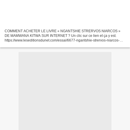
COMMENT ACHETER LE LIVRE « NGANTSHIE STRERVOS NIARCOS »
DE MAMWANA KITWA SUR INTERNET ? Un clic sur ce lien et ça y est.
https://www.leseditionsdunet.com/essai/6677-ngantshie-strervos-niarcos-
manwana-kitwa-9782312071244.html Tel. 033 7 51 55 92 03