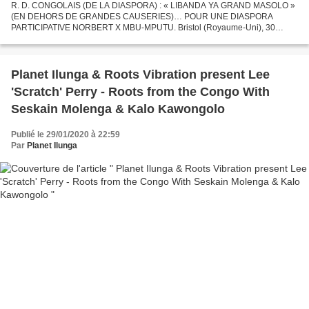
R. D. CONGOLAIS (DE LA DIASPORA) : « LIBANDA YA GRAND MASOLO »
(EN DEHORS DE GRANDES CAUSERIES)… POUR UNE DIASPORA
PARTICIPATIVE NORBERT X MBU-MPUTU. Bristol (Royaume-Uni), 30
janvier 2020. Il n’est jamais trop tard pour mieux faire… J’ai assisté au
sommet...
Planet Ilunga & Roots Vibration present Lee
'Scratch' Perry - Roots from the Congo With
Seskain Molenga & Kalo Kawongolo
Publié le 29/01/2020 à 22:59
Par
Planet Ilunga