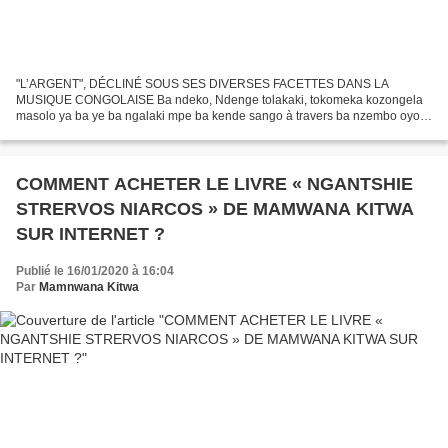
"L’ARGENT", DÉCLINÉ SOUS SES DIVERSES FACETTES DANS LA
MUSIQUE CONGOLAISE Ba ndeko, Ndenge tolakaki, tokomeka kozongela
masolo ya ba ye ba ngalaki mpe ba kende sango à travers ba nzembo oyo
esalaki que bango bayebana mpe ba kende sango mpo bango balingaki...
COMMENT ACHETER LE LIVRE « NGANTSHIE
STRERVOS NIARCOS » DE MAMWANA KITWA
SUR INTERNET ?
Publié le 16/01/2020 à 16:04
Par
Mamnwana Kitwa