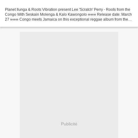
Planet Ilunga & Roots Vibration present Lee 'Scratch' Perry - Roots from the
Congo With Seskain Molenga & Kalo Kawongolo ∞∞∞ Release date: March
27 ∞∞∞ Congo meets Jamaica on this exceptional reggae album from the
late seventies. Licensed from Sanctuary...
Publicité