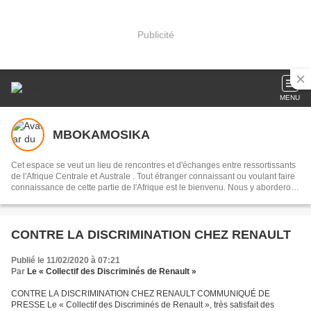
Publicité
MENU
MBOKAMOSIKA
Cet espace se veut un lieu de rencontres et d'échanges entre ressortissants
de l'Afrique Centrale et Australe . Tout étranger connaissant ou voulant faire
connaissance de cette partie de l'Afrique est le bienvenu. Nous y aborderons
des sujets culturels en français, portugais, ou en lingala, selon les
interlocuteurs . Notre devise:réduire la distance qui nous sépare du
continent, par l'entretien de la mémoire collective, en recourant à notre
musique dans toute sa diversité
CONTRE LA DISCRIMINATION CHEZ RENAULT
Publié le 11/02/2020 à 07:21
Par
Le « Collectif des Discriminés de Renault »
CONTRE LA DISCRIMINATION CHEZ RENAULT COMMUNIQUÉ DE
PRESSE Le « Collectif des Discriminés de Renault », très satisfait des