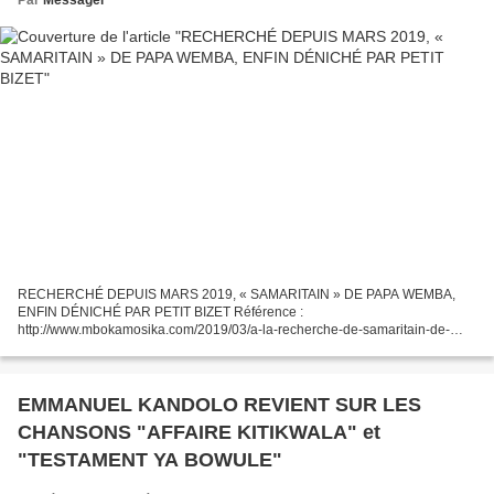
RECHERCHÉ DEPUIS MARS 2019, « SAMARITAIN » DE PAPA WEMBA,
ENFIN DÉNICHÉ PAR PETIT BIZET Référence :
http://www.mbokamosika.com/2019/03/a-la-recherche-de-samaritain-de-
papa-wemba-et-viva-la-musica.html Mbokatières, Mbokatiers, après 40 ans
de mystère,...
EMMANUEL KANDOLO REVIENT SUR LES
CHANSONS "AFFAIRE KITIKWALA" et
"TESTAMENT YA BOWULE"