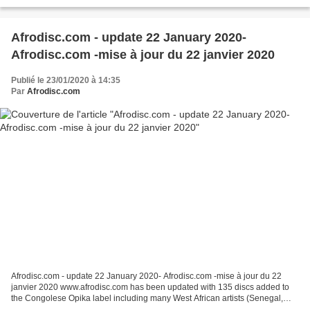
dissoudre l’Assemblée nationale. S’ils multiplient des...
Afrodisc.com - update 22 January 2020-
Afrodisc.com -mise à jour du 22 janvier 2020
Publié le 23/01/2020 à 14:35
Par
Afrodisc.com
Afrodisc.com - update 22 January 2020- Afrodisc.com -mise à jour du 22
janvier 2020 www.afrodisc.com has been updated with 135 discs added to
the Congolese Opika label including many West African artists (Senegal,
Mali, Cote d'Ivoire , Ghana, Bénin og...