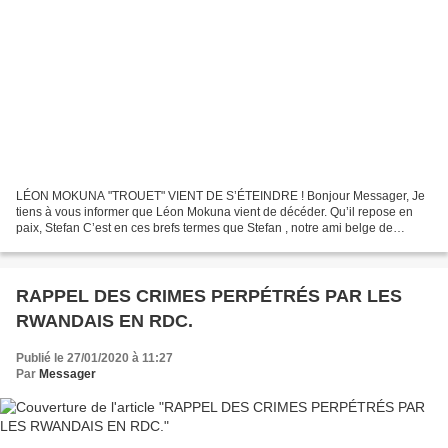
LÉON MOKUNA "TROUET" VIENT DE S’ÉTEINDRE ! Bonjour Messager, Je
tiens à vous informer que Léon Mokuna vient de décéder. Qu’il repose en
paix, Stefan C’est en ces brefs termes que Stefan , notre ami belge de
FOOT100, nous annonce le décès , ce mardi 28...
RAPPEL DES CRIMES PERPÉTRÉS PAR LES
RWANDAIS EN RDC.
Publié le 27/01/2020 à 11:27
Par
Messager