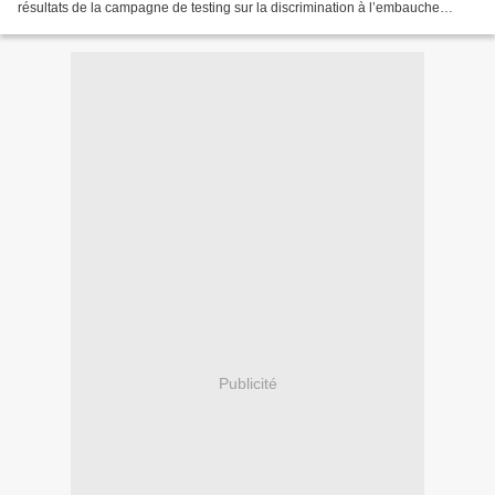
résultats de la campagne de testing sur la discrimination à l’embauche
commanditée par le gouvernement français, vous convie à une...
Publicité