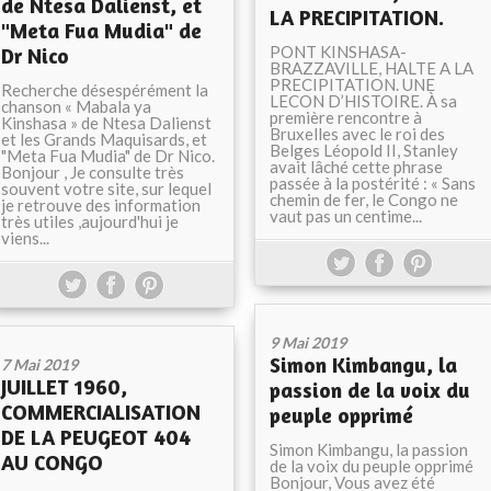
de Ntesa Dalienst, et
LA PRECIPITATION.
"Meta Fua Mudia" de
PONT KINSHASA-
Dr Nico
BRAZZAVILLE, HALTE A LA
PRECIPITATION. UNE
Recherche désespérément la
LECON D’HISTOIRE. À sa
chanson « Mabala ya
première rencontre à
Kinshasa » de Ntesa Dalienst
Bruxelles avec le roi des
et les Grands Maquisards, et
Belges Léopold II, Stanley
"Meta Fua Mudia" de Dr Nico.
avait lâché cette phrase
Bonjour , Je consulte très
passée à la postérité : « Sans
souvent votre site, sur lequel
chemin de fer, le Congo ne
je retrouve des information
vaut pas un centime...
très utiles ,aujourd'hui je
viens...
9 Mai 2019
Simon Kimbangu, la
7 Mai 2019
JUILLET 1960,
passion de la voix du
COMMERCIALISATION
peuple opprimé
DE LA PEUGEOT 404
Simon Kimbangu, la passion
AU CONGO
de la voix du peuple opprimé
Bonjour, Vous avez été