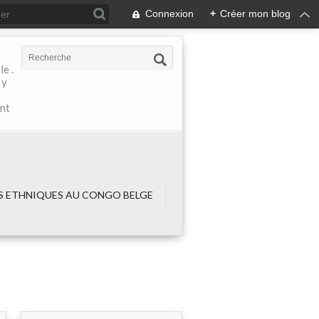
Connexion
+
Créer mon blog
e .
 y
ant
 ETHNIQUES AU CONGO BELGE