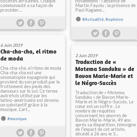
sociétés africaines. Chaque
notamment : l’absence de
communauté a sa façon de
Martin Fayulu ; la présence de
procéder....
Paul Kagame...
,
#Actualité
#opinion
6 Juin 2019
Cha-cha-cha, el ritmo
2 Juin 2019
de moda
Traduction de «
Cha-cha-cha, el ritmo de moda
Motema Sanduku » de
Cha-cha-cha est une
Bavon Marie-Marie et
onomatopée espagnole qui
provient du son produit par le
le Négro-Succès
frottement des pieds des
danseurs sur le sol. Ce terme
Traduction de « Motema
autrefois utilisé par les
Sanduku » de Bavon Marie-
latino-américains est devenu
Marie et le Négro-Succès. Le
un substantif grâce à la
cœur est un coffre . Le
musique. L’art...
nombre de requêtes
concernant les œuvres de
#musique
Bavon Marie-Marie, 49 ans
après sa disparition, témoigne
de l’impact de cet artiste,
décédé à 26 ans le 5...