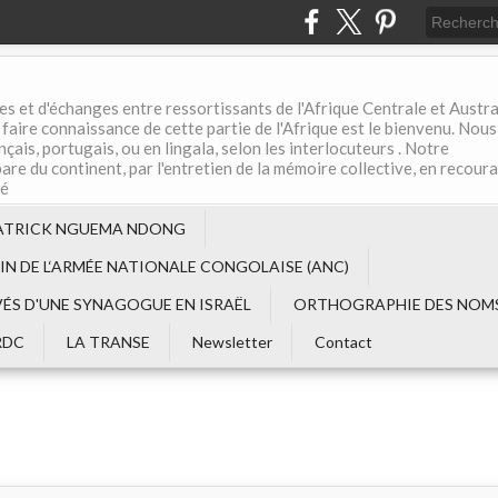
es et d'échanges entre ressortissants de l'Afrique Centrale et Austral
aire connaissance de cette partie de l'Afrique est le bienvenu. Nous
çais, portugais, ou en lingala, selon les interlocuteurs . Notre
are du continent, par l'entretien de la mémoire collective, en recour
té
ATRICK NGUEMA NDONG
EIN DE L‘ARMÉE NATIONALE CONGOLAISE (ANC)
VÉS D'UNE SYNAGOGUE EN ISRAËL
ORTHOGRAPHIE DES NOMS
RDC
LA TRANSE
Newsletter
Contact