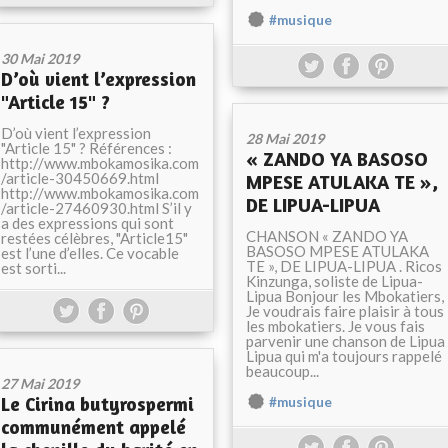
#musique
30 Mai 2019
D’où vient l’expression
"Article 15" ?
D’où vient l’expression
28 Mai 2019
"Article 15" ? Références :
« ZANDO YA BASOSO
http://www.mbokamosika.com
/article-30450669.html
MPESE ATULAKA TE »,
http://www.mbokamosika.com
DE LIPUA-LIPUA
/article-27460930.html S’il y
a des expressions qui sont
CHANSON « ZANDO YA
restées célèbres, "Article15"
BASOSO MPESE ATULAKA
est l’une d’elles. Ce vocable
TE », DE LIPUA-LIPUA . Ricos
est sorti...
Kinzunga, soliste de Lipua-
Lipua Bonjour les Mbokatiers,
Je voudrais faire plaisir à tous
les mbokatiers. Je vous fais
parvenir une chanson de Lipua
Lipua qui m'a toujours rappelé
beaucoup...
27 Mai 2019
Le Cirina butyrospermi
#musique
communément appelé