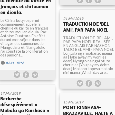
la chenille du karité en
français et chitoumou
en dioula.
21 Mai 2019
Le Cirina butyrospermi
TRADUCTION DE 'BEL
communément appelé la
chenille du karité en français
AMI', PAR PAPA NOEL
et chitoumou en dioula. Par
Antoine Ouattara En effet
TRADUCTION DE 'BEL AMI',
durant mon séjour dans les
PAR PAPA NOEL RÉALISÉE
villages des communes de
EN ANGLAIS PAR NASHON
Mangodara et Niangoloko,
TADO BEL AMI - PAPA NOEL
j’ai constaté la prolifération
Longola ngai mabanzo mama
des paillons...
aa [Take away my worries
dear] Nyongo na ngai ofuta
#Actualité
cherie ee [You pay my debts
dear] Mokano kopesa mokolo
nini mama [Which day are...
17 Mai 2019
Recherche
15 Mai 2019
désespérément «
PONT KINSHASA-
Mabala ya Kinshasa »
BRAZZAVILLE, HALTE A