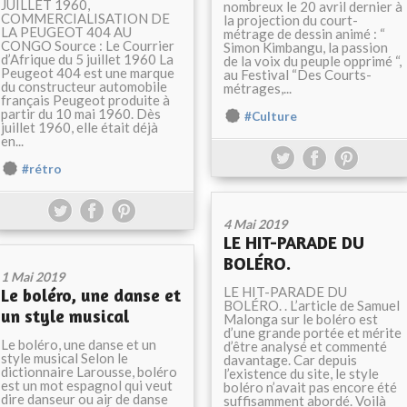
JUILLET 1960,
nombreux le 20 avril dernier à
COMMERCIALISATION DE
la projection du court-
LA PEUGEOT 404 AU
métrage de dessin animé : “
CONGO Source : Le Courrier
Simon Kimbangu, la passion
d’Afrique du 5 juillet 1960 La
de la voix du peuple opprimé “,
Peugeot 404 est une marque
au Festival “Des Courts-
du constructeur automobile
métrages,...
français Peugeot produite à
partir du 10 mai 1960. Dès
#Culture
juillet 1960, elle était déjà
en...
#rétro
4 Mai 2019
LE HIT-PARADE DU
BOLÉRO.
1 Mai 2019
LE HIT-PARADE DU
Le boléro, une danse et
BOLÉRO. . L’article de Samuel
un style musical
Malonga sur le boléro est
d’une grande portée et mérite
Le boléro, une danse et un
d’être analysé et commenté
style musical Selon le
davantage. Car depuis
dictionnaire Larousse, boléro
l’existence du site, le style
est un mot espagnol qui veut
boléro n’avait pas encore été
dire danseur ou air de danse
suffisamment abordé. Voilà