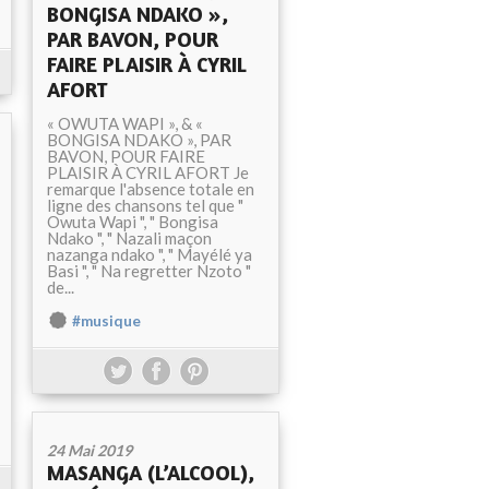
BONGISA NDAKO »,
PAR BAVON, POUR
FAIRE PLAISIR À CYRIL
AFORT
« OWUTA WAPI », & «
BONGISA NDAKO », PAR
BAVON, POUR FAIRE
PLAISIR À CYRIL AFORT Je
remarque l'absence totale en
ligne des chansons tel que "
Owuta Wapi ", " Bongisa
Ndako ", " Nazali maçon
nazanga ndako ", " Mayélé ya
Basi ", " Na regretter Nzoto "
de...
#musique
24 Mai 2019
MASANGA (L’ALCOOL),