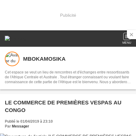
Publicité
MENU
MBOKAMOSIKA
Cet espace se veut un lieu de rencontres et d'échanges entre ressortissants
de l'Afrique Centrale et Australe . Tout étranger connaissant ou voulant faire
connaissance de cette partie de l'Afrique est le bienvenu. Nous y aborderons
des sujets culturels en français, portugais, ou en lingala, selon les
interlocuteurs . Notre devise:réduire la distance qui nous sépare du
continent, par l'entretien de la mémoire collective, en recourant à notre
musique dans toute sa diversité
LE COMMERCE DE PREMIÈRES VESPAS AU
CONGO
Publié le 01/04/2019 à 23:10
Par
Messager