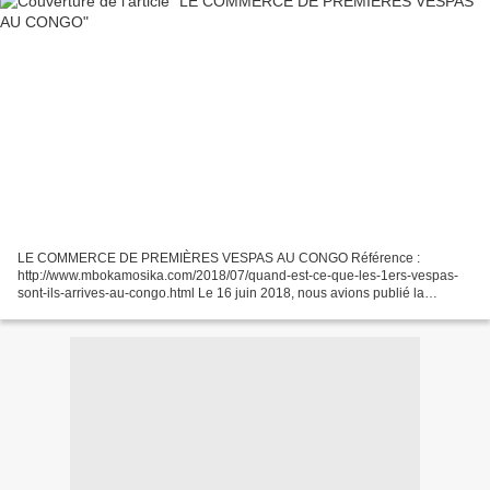
LE COMMERCE DE PREMIÈRES VESPAS AU CONGO Référence :
http://www.mbokamosika.com/2018/07/quand-est-ce-que-les-1ers-vespas-
sont-ils-arrives-au-congo.html Le 16 juin 2018, nous avions publié la
question de Mr Kondy sur l’arrivée de premières vespas à Léopoldville....