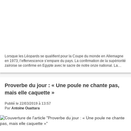
Lorsque les Léopards se qualifient pour la Coupe du monde en Allemagne
en 1973, l’effervescence s’empare du pays. La confirmation de la supériorité
zaïroise se confirme en Egypte avec le sacre de notre onze national. La
coupe d‘Afrique des Nations éditions...
Proverbe du jour : « Une poule ne chante pas,
mais elle caquette »
Publié le 22/03/2019 à 13:57
Par
Antoine Ouattara