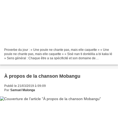
Proverbe du jour : « Une poule ne chante pas, mais elle caquette » « Une
poule ne chante pas, mais elle caquette » « Sisè nan ti donkilila a bi kaka lé
» Sens général : Chaque être a sa spécificité et son domaine de
compétence. Sens particulier : Certaines...
À propos de la chanson Mobangu
Publié le 21/03/2019 à 09:09
Par
Samuel Malonga