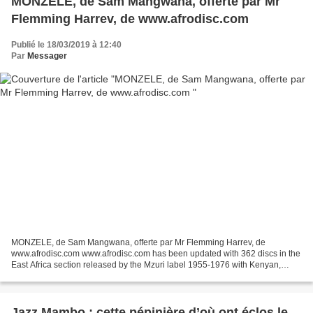
MONZELE, de Sam Mangwana, offerte par Mr
Flemming Harrev, de www.afrodisc.com
Publié le 18/03/2019 à 12:40
Par
Messager
MONZELE, de Sam Mangwana, offerte par Mr Flemming Harrev, de
www.afrodisc.com www.afrodisc.com has been updated with 362 discs in the
East Africa section released by the Mzuri label 1955-1976 with Kenyan,
Tanzanian and Ugandan artists on 78 rpm shellac...
Jazz Mambo : cette pépinière d’où ont éclos le