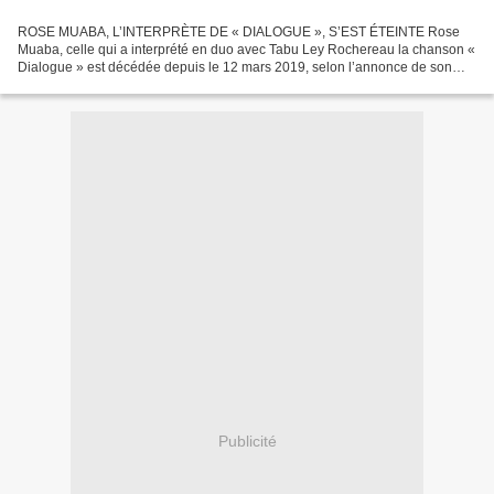
ROSE MUABA, L’INTERPRÈTE DE « DIALOGUE », S’EST ÉTEINTE Rose
Muaba, celle qui a interprété en duo avec Tabu Ley Rochereau la chanson «
Dialogue » est décédée depuis le 12 mars 2019, selon l’annonce de son
propre fils Christian Muaba ci-dessous. Nous présentons...
Publicité