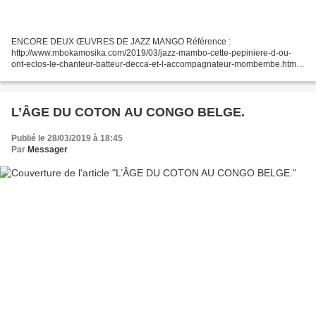
ENCORE DEUX ŒUVRES DE JAZZ MANGO Référence :
http://www.mbokamosika.com/2019/03/jazz-mambo-cette-pepiniere-d-ou-
ont-eclos-le-chanteur-batteur-decca-et-l-accompagnateur-mombembe.html Il
y a quelques jours, nous vous avions fait découvrir l’orchestre Jazz...
L’ÂGE DU COTON AU CONGO BELGE.
Publié le 28/03/2019 à 18:45
Par
Messager