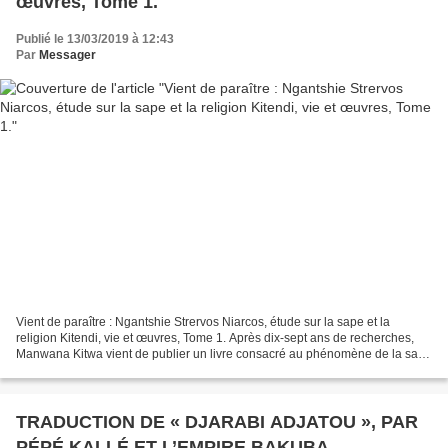
œuvres, Tome 1.
Publié le 13/03/2019 à 12:43
Par
Messager
Vient de paraître : Ngantshie Strervos Niarcos, étude sur la sape et la
religion Kitendi, vie et œuvres, Tome 1. Après dix-sept ans de recherches,
Manwana Kitwa vient de publier un livre consacré au phénomène de la sape
, titré « Ngantshie Strervos Niarcos,...
TRADUCTION DE « DJARABI ADJATOU », PAR
PÉPÉ KALLÉ ET L’EMPIRE BAKUBA.