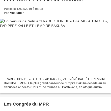
Publié le 12/03/2019 à 08:08
Par
Messager
TRADUCTION DE « DJARABI ADJATOU », PAR PÉPÉ KALLÉ ET L’EMPIRE
BAKUBA. EMORO, le plus grand danseur de l'Empire Bakuba,décédé au au
début des années'90 lors d'une tournée au Botshwana, en Afrique australe.
L’hommage à Pépé Kallé se poursuit à travers la...
Les Congrès du MPR