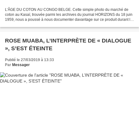
L’ÂGE DU COTON AU CONGO BELGE. Cette simple photo du marché de
coton au Kasaï, trouvée parmi les archives du journal HORIZONS du 18 juin
1959, nous a poussé à nous documenter davantage sur ce produit durant la
période coloniale au Congo. En effet, l’histoire...
ROSE MUABA, L’INTERPRÈTE DE « DIALOGUE
», S’EST ÉTEINTE
Publié le 27/03/2019 à 13:33
Par
Messager