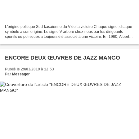
L'origine politique Sud-kasaïenne du V de la victoire Chaque signe, chaque
symbole a son origine. Le signe V arboré chez-nous par les dirigeants
sportifs ou politiques a toujours été associé à une victoire. En 1960, Albert
Kalonji l'avait adopté et vulgarisé...
ENCORE DEUX ŒUVRES DE JAZZ MANGO
Publié le 29/03/2019 à 12:53
Par
Messager