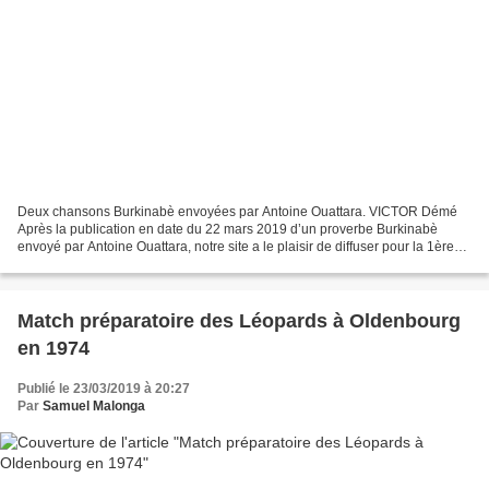
Deux chansons Burkinabè envoyées par Antoine Ouattara. VICTOR Démé
Après la publication en date du 22 mars 2019 d’un proverbe Burkinabè
envoyé par Antoine Ouattara, notre site a le plaisir de diffuser pour la 1ère
fois deux chansons du même pays, pour...
Match préparatoire des Léopards à Oldenbourg
en 1974
Publié le 23/03/2019 à 20:27
Par
Samuel Malonga