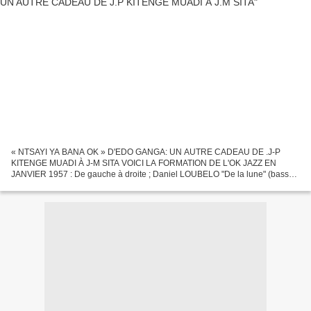
« NTSAYI YA BANA OK » D'EDO GANGA: UN AUTRE CADEAU DE .J-P
KITENGE MUADI À J-M SITA VOICI LA FORMATION DE L'OK JAZZ EN
JANVIER 1957 : De gauche à droite ; Daniel LOUBELO "De la lune" (basse)
Nicolas BOSUMA "Dessoin" (percussion) Victor LONGOMA "Vicky"...