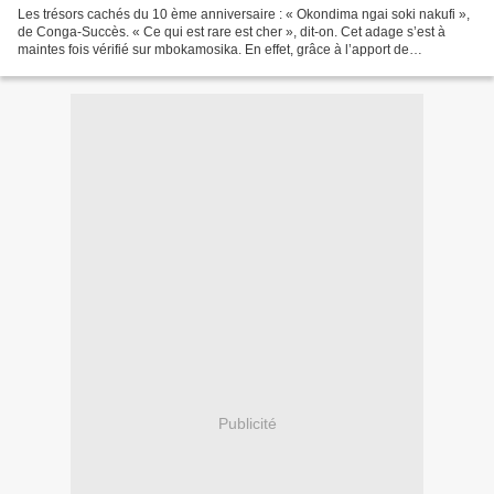
Les trésors cachés du 10 ème anniversaire : « Okondima ngai soki nakufi »,
de Conga-Succès. « Ce qui est rare est cher », dit-on. Cet adage s’est à
maintes fois vérifié sur mbokamosika. En effet, grâce à l’apport de
nombreuses personnes de bonne foi,...
Publicité