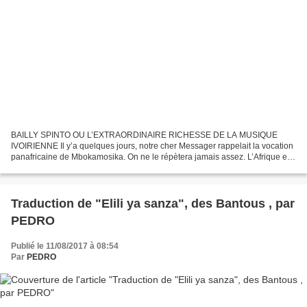
BAILLY SPINTO OU L’EXTRAORDINAIRE RICHESSE DE LA MUSIQUE
IVOIRIENNE Il y’a quelques jours, notre cher Messager rappelait la vocation
panafricaine de Mbokamosika. On ne le répètera jamais assez. L’Afrique est
à la fois une et multiple. Et nous gagnerons...
Traduction de "Elili ya sanza", des Bantous , par
PEDRO
Publié le 11/08/2017 à 08:54
Par
PEDRO