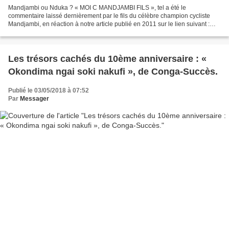
Mandjambi ou Nduka ? « MOI C MANDJAMBI FILS », tel a été le
commentaire laissé dernièrement par le fils du célèbre champion cycliste
Mandjambi, en réaction à notre article publié en 2011 sur le lien suivant :
http://www.mbokamosika.com/article-l-identite-du-champion-cycliste-des-
annees-60-78758816.html...
Les trésors cachés du 10ème anniversaire : «
Okondima ngai soki nakufi », de Conga-Succès.
Publié le 03/05/2018 à 07:52
Par
Messager