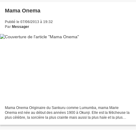
Mama Onema
Publié le 07/06/2013 à 19:32
Par
Messager
Mama Onema Originaire du Sankuru comme Lumumba, mama Marie
Onema est née au début des années 1900 à Okunji. Elle est la féticheuse la
plus célèbre, la sorcière la plus crainte mais aussi la plus haïe et la plus
détestée du Congo dans les années 60. Elle...