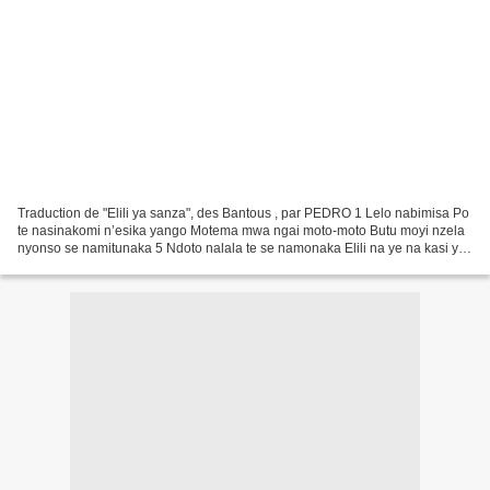
Traduction de "Elili ya sanza", des Bantous , par PEDRO 1 Lelo nabimisa Po
te nasinakomi n’esika yango Motema mwa ngai moto-moto Butu moyi nzela
nyonso se namitunaka 5 Ndoto nalala te se namonaka Elili na ye na kasi ya
sanza Mama nakomi mongamba ya makanisi...