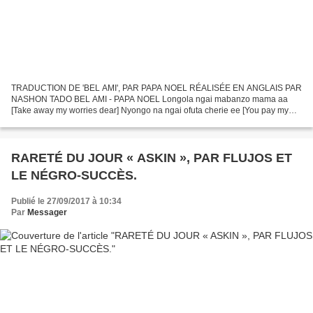
TRADUCTION DE 'BEL AMI', PAR PAPA NOEL RÉALISÉE EN ANGLAIS PAR
NASHON TADO BEL AMI - PAPA NOEL Longola ngai mabanzo mama aa
[Take away my worries dear] Nyongo na ngai ofuta cherie ee [You pay my
debts dear] Mokano kopesa mokolo nini mama [Which day are...
RARETÉ DU JOUR « ASKIN », PAR FLUJOS ET
LE NÉGRO-SUCCÈS.
Publié le 27/09/2017 à 10:34
Par
Messager