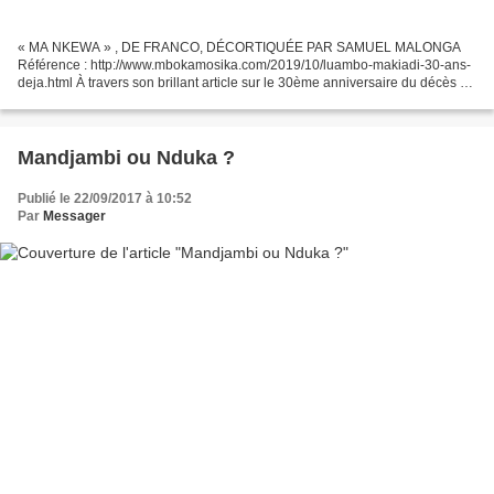
« MA NKEWA » , DE FRANCO, DÉCORTIQUÉE PAR SAMUEL MALONGA
Référence : http://www.mbokamosika.com/2019/10/luambo-makiadi-30-ans-
deja.html À travers son brillant article sur le 30ème anniversaire du décès de
l'artiste musicien LUAMBO MAKIADI, Samuel Malonga...
Mandjambi ou Nduka ?
Publié le 22/09/2017 à 10:52
Par
Messager