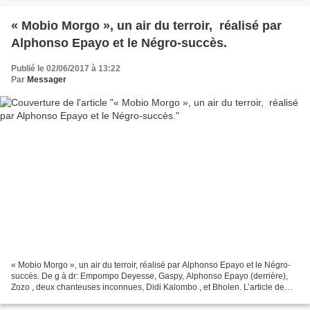
rwandais-joseph-kabila.html...
« Mobio Morgo », un air du terroir, réalisé par
Alphonso Epayo et le Négro-succès.
Publié le 02/06/2017 à 13:22
Par
Messager
« Mobio Morgo », un air du terroir, réalisé par Alphonso Epayo et le Négro-
succès. De g à dr: Empompo Deyesse, Gaspy, Alphonso Epayo (derrière),
Zozo , deux chanteuses inconnues, Didi Kalombo , et Bholen. L’article de
Samuel Malonga sur l’orchestre Bamboula...