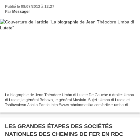
Publié le 08/07/2012 à 12:27
Par
Messager
La biographie de Jean Théodore Umba di Lutete De Gauche à droite: Umba
di Lutete, le général Bobozo, le général Masiala. Sujet : Umba di Lutete et
Tshibwabwa Ashila Panshi http://www.mbokamosika.com/article-umba-di-
lutete-et-tshibwabwa-ashila-pashi-1073801...
LES GRANDES ÉTAPES DES SOCIÉTÉS
NATIONLES DES CHEMINS DE FER EN RDC