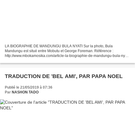
LA BIOGRAPHIE DE MANDUNGU BULA NYATI Sur la photo, Bula
Mandungu est situé entre Mobutu et George Foreman. Référence :
http://www.mbokamosika.com/article-la-biographie-de-mandungu-bula-nyati-
44684339.html Nasemboli bomoyi ya kondo Mandungu manso te. Antoine...
TRADUCTION DE 'BEL AMI', PAR PAPA NOEL
Publié le 21/05/2019 à 07:36
Par
NASHON TADO