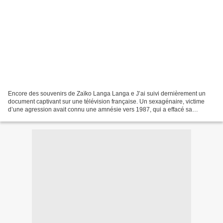
Encore des souvenirs de Zaïko Langa Langa e J’ai suivi dernièrement un
document captivant sur une télévision française. Un sexagénaire, victime
d’une agression avait connu une amnésie vers 1987, qui a effacé sa
mémoire pour une période de 30 ans. Il a...