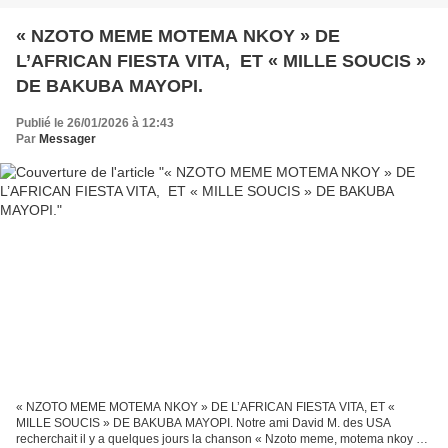
sbb-et-kimbokoto-pour-egayer-le-pere-de-ndila-joseph.html,...
« NZOTO MEME MOTEMA NKOY » DE
L’AFRICAN FIESTA VITA, ET « MILLE SOUCIS »
DE BAKUBA MAYOPI.
Publié le 26/01/2026 à 12:43
Par
Messager
« NZOTO MEME MOTEMA NKOY » DE L’AFRICAN FIESTA VITA, ET «
MILLE SOUCIS » DE BAKUBA MAYOPI. Notre ami David M. des USA
recherchait il y a quelques jours la chanson « Nzoto meme, motema nkoy »