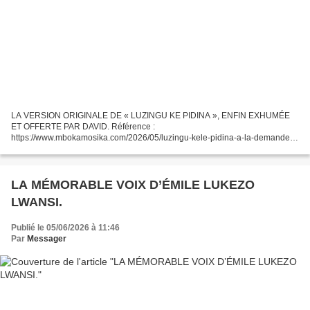
LA VERSION ORIGINALE DE « LUZINGU KE PIDINA », ENFIN EXHUMÉE
ET OFFERTE PAR DAVID. Référence :
https://www.mbokamosika.com/2026/05/luzingu-kele-pidina-a-la-demande-
de-scorpion-alias-jp.tabaro.html JE RECHERCHE LA CHANSON LUZINGU
KELE PIDINA de Sam Mangwana...
LA MÉMORABLE VOIX D’ÉMILE LUKEZO
LWANSI.
Publié le 05/06/2026 à 11:46
Par
Messager