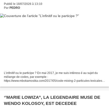
Publié le 18/07/2026 à 13:10
Par
PEDRO
L’infinitif ou le participe ? En mai 2017, je me suis intéress é au sujet du
mélange de codes, par exemple :
https://www.mbokamosika.com/2017/05/code-mixing-2-particules-lexicales-
et-particules-grammaticales.html. Cette fois-ci, je m’intéresse plutôt...
‘’MARIE LOWIZA’’, LA LEGENDAIRE MUSE DE
WENDO KOLOSOY, EST DECEDEE