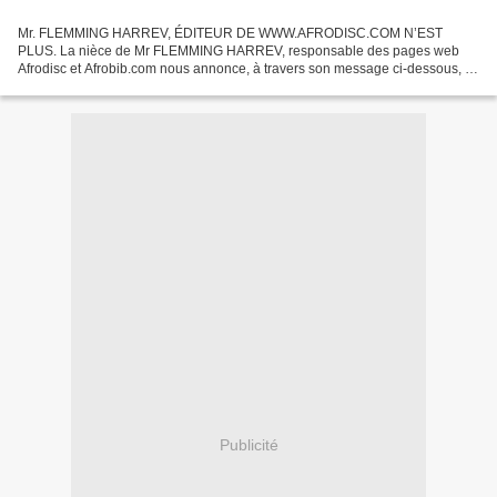
Mr. FLEMMING HARREV, ÉDITEUR DE WWW.AFRODISC.COM N’EST
PLUS. La nièce de Mr FLEMMING HARREV, responsable des pages web
Afrodisc et Afrobib.com nous annonce, à travers son message ci-dessous, le
décès de son oncle, survenu le 13 octobre 2020 (1) suite...
Publicité