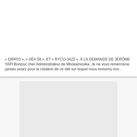
« DIPATO », « VÉA 58 », ET » RYCO-JAZZ », À LA DEMANDE DE JÉRÔME
YAPI Bonjour cher Administrateur de Mbokamosika. Je ne vous remercierai
jamais assez pour la création de ce site sur lequel nous revivons nos
souvenirs à travers ces chansons. - Dipato de...