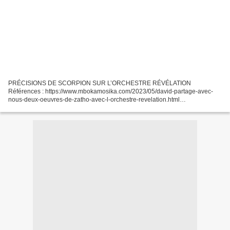
PRÉCISIONS DE SCORPION SUR L’ORCHESTRE RÉVÉLATION
Références : https://www.mbokamosika.com/2023/05/david-partage-avec-
nous-deux-oeuvres-de-zatho-avec-l-orchestre-revelation.html
https://www.mbokamosika.com/2021/01/bolingo-azui-liboma-une-rarete-de-
diamant-bleu-offerte-par-david-m.html...