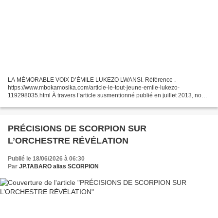
LA MÉMORABLE VOIX D’ÉMILE LUKEZO LWANSI. Référence .
https://www.mbokamosika.com/article-le-tout-jeune-emile-lukezo-
119298035.html À travers l’article susmentionné publié en juillet 2013, nous
avions rendu un hommage mérité à l’ancien animateur de la...
PRÉCISIONS DE SCORPION SUR
L’ORCHESTRE RÉVÉLATION
Publié le 18/06/2026 à 06:30
Par
JP.TABARO alias SCORPION