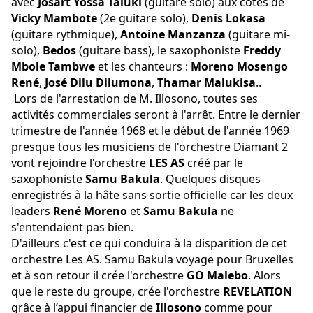
avec
Josart Yossa
Taluki
(guitare solo) aux cotés de
Vicky Mambote
(2e guitare solo),
Denis Lokasa
(guitare rythmique),
Antoine Manzanza
(guitare mi-
solo),
Bedos
(guitare bass), le saxophoniste
Freddy
Mbole Tambwe
et les chanteurs :
Moreno Mosengo
René
,
José Dilu Dilumona
,
Thamar Malukisa
..
Lors de l'arrestation de M. Illosono, toutes ses
activités commerciales seront à l'arrêt. Entre le dernier
trimestre de l'année 1968 et le début de l'année 1969
presque tous les musiciens de l'orchestre Diamant 2
vont rejoindre l'orchestre
LES AS
créé par le
saxophoniste
Samu Bakula
. Quelques disques
enregistrés à la hâte sans sortie officielle car les deux
leaders
René Moreno
et
Samu Bakula
ne
s'entendaient pas bien.
D'ailleurs c'est ce qui conduira à la disparition de cet
orchestre Les AS. Samu Bakula voyage pour Bruxelles
et à son retour il crée l'orchestre
GO Malebo
. Alors
que le reste du groupe, crée l'orchestre
REVELATION
grâce à l’appui financier de
Illosono
comme pour