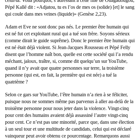
celui-là. Voilà pourquoi, s’adressant à cette fille de Ouagadougou,
Pépé Kallé dit : «Adjatou, tu es l’os de mes os (solide) [et] le sang
qui coule dans mes veines (liquide)» (Genèse 2,23).
Adam et Eve ne sont donc pas nés. Le premier être humain qui
est né fut cet exploitant rural qui a tué son frère. Soyons sérieux
(comme dirait le guide suprême). Donc le premier être humain qui
est né était déjà violent. Si Jean-Jacques Rousseau et Pépé Felly
disent que l’homme naît bon, quelle est cette société qui l’a rendu
méchant, jaloux, traître, si, comme dit quelqu’un sur YouTube,
quand il n’y avait que quatre personnes sur terre, la troisième
personne (qui est, en fait, la première qui est née) a tué la
quatrième ?
Selon ce gars sur YouTube, l’être humain n’a rien à se féliciter,
puisque nous ne sommes même pas parvenus à aller au-delà de la
troisième personne pour nous jeter dans la violence. Vingt-cinq
pour cent des humains avaient déjà assassiné l’autre vingt-cinq
pour cent. Ce n’est pas une minorité, parce que, dans une élection
à un seul tour et une multitude de candidats, celui qui est déclaré
vainqueur peut avoir obtenu ce pourcentage. Remarquons aussi