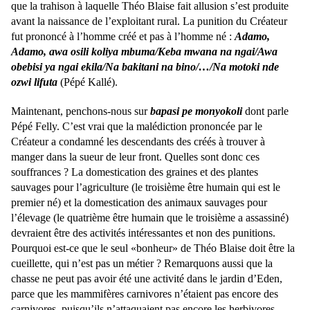
que la trahison à laquelle Théo Blaise fait allusion s’est produite
avant la naissance de l’exploitant rural. La punition du Créateur
fut prononcé à l’homme créé et pas à l’homme né :
Adamo,
Adamo, awa
osili koliya mbuma/Keba mwana na ngai/Awa
obebisi ya ngai ekila/Na bakitani na bino/…/Na motoki nde
ozwi lifuta
(Pépé Kallé).
Maintenant, penchons-nous sur
bapasi pe
monyokoli
dont parle
Pépé Felly. C’est vrai que la malédiction prononcée par le
Créateur a condamné les descendants des créés à trouver à
manger dans la sueur de leur front. Quelles sont donc ces
souffrances ? La domestication des graines et des plantes
sauvages pour l’agriculture (le troisième être humain qui est le
premier né) et la domestication des animaux sauvages pour
l’élevage (le quatrième être humain que le troisième a assassiné)
devraient être des activités intéressantes et non des punitions.
Pourquoi est-ce que le seul «bonheur» de Théo Blaise doit être la
cueillette, qui n’est pas un métier ? Remarquons aussi que la
chasse ne peut pas avoir été une activité dans le jardin d’Eden,
parce que les mammifères carnivores n’étaient pas encore des
carnivores, puisqu’ils n’attaquaient pas encore les herbivores.