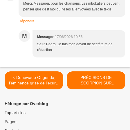
Merci, Messager, pour les chansons. Les mbokatiers peuvent
penser que c'est moi qui te les ai envoyées avec le texte.
Répondre
M
Messager
17/06/2026 10:56
Salut Pedro. Je fais mon devoir de secrétaire de
rédaction.
< Denewade Ongenda,
PRÉCISIONS DE
l’éminence grise de l’écurie
SCORPION SUR
Vévé
L’ORCHESTRE
RÉVÉLATION >
Hébergé par Overblog
Top articles
Pages