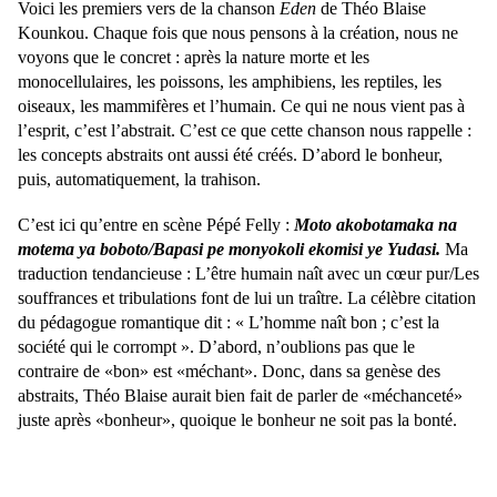
Voici les premiers vers de la chanson
Eden
de Théo Blaise
Kounkou. Chaque fois que nous pensons à la création, nous ne
voyons que le concret : après la nature morte et les
monocellulaires, les poissons, les amphibiens, les reptiles, les
oiseaux, les mammifères et l’humain. Ce qui ne nous vient pas à
l’esprit, c’est l’abstrait. C’est ce que cette chanson nous rappelle :
les concepts abstraits ont aussi été créés. D’abord le bonheur,
puis, automatiquement, la trahison.
C’est ici qu’entre en scène Pépé Felly :
Moto akobotamaka na
motema ya
boboto/Bapasi pe monyokoli ekomisi ye Yudasi.
Ma
traduction tendancieuse : L’être humain naît avec un cœur pur/Les
souffrances et tribulations font de lui un traître. La célèbre citation
du pédagogue romantique dit : « L’homme naît bon ; c’est la
société qui le corrompt ». D’abord, n’oublions pas que le
contraire de «bon» est «méchant». Donc, dans sa genèse des
abstraits, Théo Blaise aurait bien fait de parler de «méchanceté»
juste après «bonheur», quoique le bonheur ne soit pas la bonté.