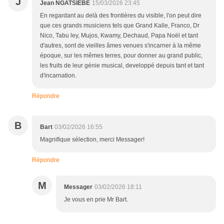
J
Jean NGATSIEBE
15/03/2026 23:45
En regardant au delà des frontières du visible, l'on peut dire
que ces grands musiciens tels que Grand Kalle, Franco, Dr
Nico, Tabu ley, Mujos, Kwamy, Dechaud, Papa Noël et tant
d'autres, sont de vieilles âmes venues s'incarner à la même
époque, sur les mêmes terres, pour donner au grand public,
les fruits de leur génie musical, developpé depuis tant et tant
d'incarnation.
Répondre
B
Bart
03/02/2026 16:55
Magnifique sélection, merci Messager!
Répondre
M
Messager
03/02/2026 18:11
Je vous en prie Mr Bart.