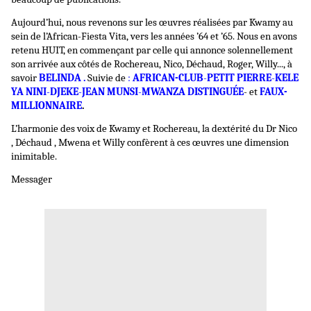
Aujourd’hui, nous revenons sur les œuvres réalisées par Kwamy au
sein de l’African-Fiesta Vita, vers les années ’64 et ’65. Nous en avons
retenu HUIT, en commençant par celle qui annonce solennellement
son arrivée aux côtés de Rochereau,
Nico, Déchaud, Roger, Willy..., à
savoir
BELINDA .
Suivie de
:
AFRICAN-CLUB
-
PETIT PIERRE
-
KELE
YA NINI
-
DJEKE
-
JEAN
MUNSI
-
MWANZA DISTINGUÉE
- et
FAUX-
MILLIONNAIRE
.
L’harmonie des voix de Kwamy et Rochereau, la dextérité du Dr Nico
, Déchaud , Mwena et Willy confèrent à ces œuvres une dimension
inimitable.
Messager