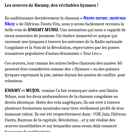
Les œuvres de Kwamy, des véritables hymnes !
En auditionnant dernièrement la chanson
«
Nzoto meme, motema
Nkoy
»
de l’African-Fiesta Vita, nous y avons facilement reconnu la
belle voix de
KWAMY MUNSI.
Une intonation qui nous a rappelé de
vieux souvenirs de jeunesse. Un timbre immortel et unique qui
caressait nos tympans à travers les antennes de la Radio nationale
Congolaise et la Voix de la Révolution, répercutées par les postes
transistors populaires d’antan dénommés « Tout Léo ».
Ces œuvres, tout comme les autres belles chansons des années ’60
peuvent être considérées comme des « Hymnes » ou des poèmes
lyriques exprimant la joie, même durant les années de conflits post
coloniaux.
KWAMY
et
MUJOS
, comme l’a fait remarquer notre ami Simba
Ndaye, sont les deux ambassadeurs de la chanson congolaise au
destin identique. Dotés des voix angéliques, Ils ont erré à travers
plusieurs formations musicales sans tirer réellement profit de leur
immense talent. Ils ont été respectivement dans : l’OK-Jazz, l’African-
Fiesta, Bantous de la capitale, Révolution….et y ont réalisé des
œuvres inoubliables et sur lesquelles nous avons déjà consacré
beaucoup de publications.