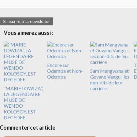
S'inscrire à la newsletter
Vous aimerez aussi :
Encore sur
T
Odemba et Non-
Sam Mangwana et
E
Odemba
Guvano Vangu : les
D
non-dits de leur
‘’MARIE LOWIZA’’,
carrière
LA LEGENDAIRE
MUSE DE
WENDO
KOLOSOY, EST
DECEDEE
Commenter cet article