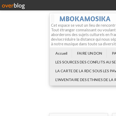
MBOKAMOSIKA
Cet espace se veut un lieu de rencontr
Tout étranger connaissant ou voulant f
aborderons des sujets culturels en fran
devise:réduire la distance qui nous sép
à notre musique dans toute sa diversi
Accueil
FAIRE UN DON
P
LES SOURCES DES CONFLITS AU S
LA CARTE DE LA RDC SOUS LES PA
L'INVENTAIRE DES ETHNIES DE LA 