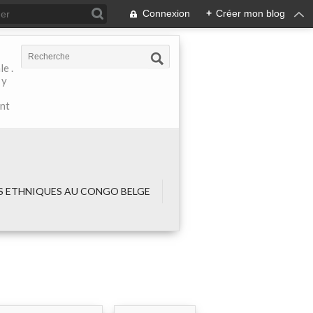
Connexion
+
Créer mon blog
e .
 y
ant
 ETHNIQUES AU CONGO BELGE