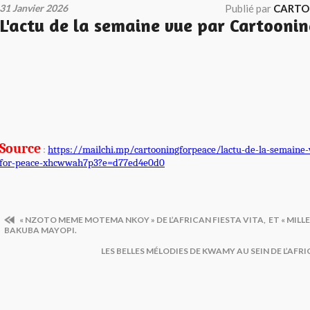
31 Janvier 2026
Publié par
CARTO
L'actu de la semaine vue par Cartoonin
Source
:
https://mailchi.mp/cartooningforpeace/lactu-de-la-semaine-
for-peace-xhcwwah7p3?e=d77ed4e0d0
« NZOTO MEME MOTEMA NKOY » DE L’AFRICAN FIESTA VITA, ET « MILLE
BAKUBA MAYOPI.
LES BELLES MÉLODIES DE KWAMY AU SEIN DE L’AFR