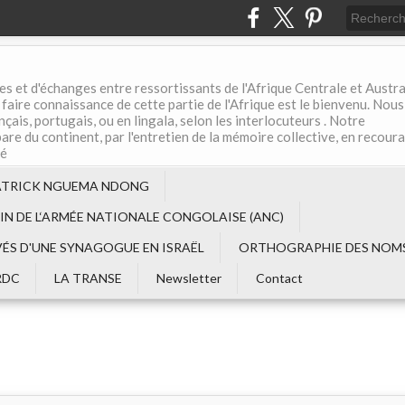
es et d'échanges entre ressortissants de l'Afrique Centrale et Austral
aire connaissance de cette partie de l'Afrique est le bienvenu. Nous
çais, portugais, ou en lingala, selon les interlocuteurs . Notre
are du continent, par l'entretien de la mémoire collective, en recour
té
ATRICK NGUEMA NDONG
EIN DE L‘ARMÉE NATIONALE CONGOLAISE (ANC)
VÉS D'UNE SYNAGOGUE EN ISRAËL
ORTHOGRAPHIE DES NOMS
RDC
LA TRANSE
Newsletter
Contact