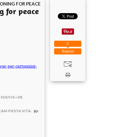
ONING FOR PEACE
g for peace
0
Repost
vue-par-cartooning-
 SOUCIS » DE
ICAN-FIESTA VITA.