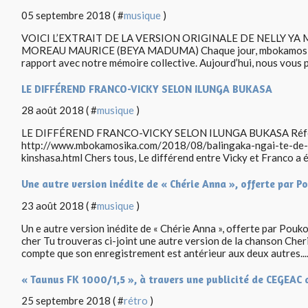
05 septembre 2018 ( #
musique
)
VOICI L’EXTRAIT DE LA VERSION ORIGINALE DE NELLY YA 
MOREAU MAURICE (BEYA MADUMA) Chaque jour, mbokamosika 
rapport avec notre mémoire collective. Aujourd’hui, nous vous pr
LE DIFFÉREND FRANCO-VICKY SELON ILUNGA BUKASA
28 août 2018 ( #
musique
)
LE DIFFÉREND FRANCO-VICKY SELON ILUNGA BUKASA Réfé
http://www.mbokamosika.com/2018/08/balingaka-ngai-te-de-fr
kinshasa.html Chers tous, Le différend entre Vicky et Franco a ét
Une autre version inédite de « Chérie Anna », offerte par P
23 août 2018 ( #
musique
)
Un e autre version inédite de « Chérie Anna », offerte par Pou
cher Tu trouveras ci-joint une autre version de la chanson Che
compte que son enregistrement est antérieur aux deux autres...
« Taunus FK 1000/1,5 », à travers une publicité de CEGEAC d
25 septembre 2018 ( #
rétro
)