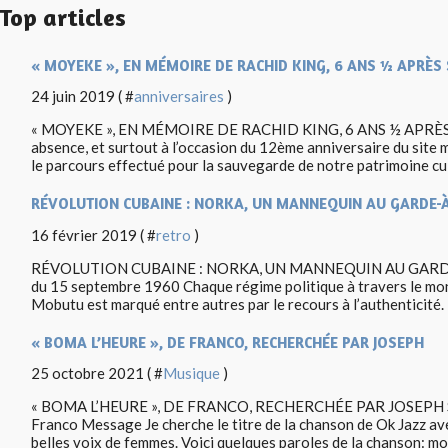
Top articles
« MOYEKE », EN MÉMOIRE DE RACHID KING, 6 ANS ½ APRÈS
24 juin 2019 ( #
anniversaires
)
« MOYEKE », EN MÉMOIRE DE RACHID KING, 6 ANS ½ APRÈS 
absence, et surtout à l’occasion du 12ème anniversaire du site
le parcours effectué pour la sauvegarde de notre patrimoine cult
RÉVOLUTION CUBAINE : NORKA, UN MANNEQUIN AU GARDE-À
16 février 2019 ( #
retro
)
RÉVOLUTION CUBAINE : NORKA, UN MANNEQUIN AU GARDE-À-V
du 15 septembre 1960 Chaque régime politique à travers le mon
Mobutu est marqué entre autres par le recours à l’authenticité. 
« BOMA L’HEURE », DE FRANCO, RECHERCHÉE PAR JOSEPH
25 octobre 2021 ( #
Musique
)
« BOMA L’HEURE », DE FRANCO, RECHERCHÉE PAR JOSEPH Suj
Franco Message Je cherche le titre de la chanson de Ok Jazz av
belles voix de femmes. Voici quelques paroles de la chanson: mon