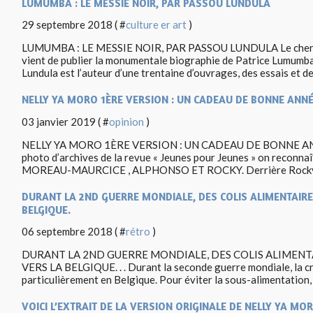
LUMUMBA : LE MESSIE NOIR, PAR PASSOU LUNDULA
29 septembre 2018 ( #
culture er art
)
LUMUMBA : LE MESSIE NOIR, PAR PASSOU LUNDULA Le cherch
vient de publier la monumentale biographie de Patrice Lumumb
Lundula est l’auteur d’une trentaine d’ouvrages, des essais et de
NELLY YA MORO 1ÈRE VERSION : UN CADEAU DE BONNE ANNÉ
03 janvier 2019 ( #
opinion
)
NELLY YA MORO 1ÈRE VERSION : UN CADEAU DE BONNE AN
photo d’archives de la revue « Jeunes pour Jeunes » on reconna
MOREAU-MAURCICE , ALPHONSO ET ROCKY. Derrière Rocky, e
DURANT LA 2ND GUERRE MONDIALE, DES COLIS ALIMENTAIR
BELGIQUE.
06 septembre 2018 ( #
rétro
)
DURANT LA 2ND GUERRE MONDIALE, DES COLIS ALIMEN
VERS LA BELGIQUE. . . Durant la seconde guerre mondiale, la cri
particulièrement en Belgique. Pour éviter la sous-alimentation,
VOICI L’EXTRAIT DE LA VERSION ORIGINALE DE NELLY YA MOR