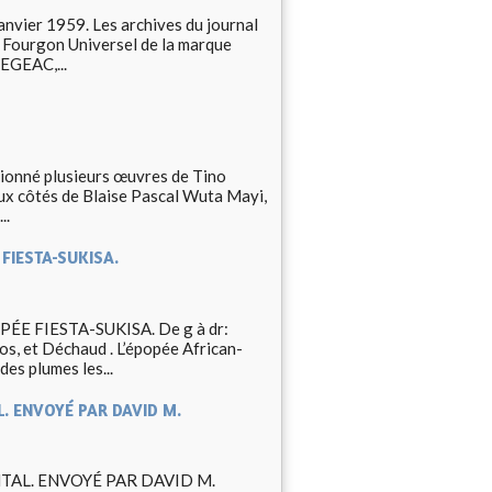
anvier 1959. Les archives du journal
 Fourgon Universel de la marque
EGEAC,...
tionné plusieurs œuvres de Tino
aux côtés de Blaise Pascal Wuta Mayi,
..
 FIESTA-SUKISA.
E FIESTA-SUKISA. De g à dr:
s, et Déchaud . L’épopée African-
es plumes les...
. ENVOYÉ PAR DAVID M.
TAL. ENVOYÉ PAR DAVID M.