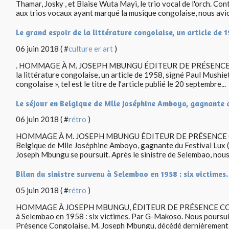
Thamar, Josky , et Blaise Wuta Mayi, le trio vocal de l'orch. Co
aux trios vocaux ayant marqué la musique congolaise, nous avio
Le grand espoir de la littérature congolaise, un article de 
06 juin 2018 ( #
culture er art
)
. HOMMAGE À M. JOSEPH MBUNGU ÉDITEUR DE PRÉSENCE CO
la littérature congolaise, un article de 1958, signé Paul Mushiet
congolaise », tel est le titre de l’article publié le 20 septembre...
Le séjour en Belgique de Mlle Joséphine Amboyo, gagnante d
06 juin 2018 ( #
rétro
)
HOMMAGE À M. JOSEPH MBUNGU ÉDITEUR DE PRÉSENCE CO
Belgique de Mlle Joséphine Amboyo, gagnante du Festival Lux
Joseph Mbungu se poursuit. Après le sinistre de Selembao, nous 
Bilan du sinistre survenu à Selembao en 1958 : six victimes
05 juin 2018 ( #
rétro
)
HOMMAGE À JOSEPH MBUNGU, ÉDITEUR DE PRÉSENCE CONGOL
à Selembao en 1958 : six victimes. Par G-Makoso. Nous poursu
Présence Congolaise, M. Joseph Mbungu, décédé dernièrement e