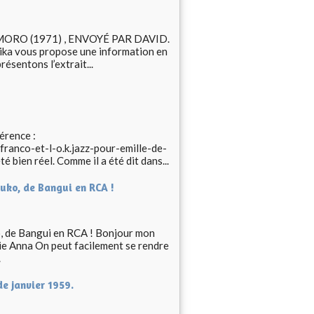
MORO (1971) , ENVOYÉ PAR DAVID.
vous propose une information en
ésentons l’extrait...
rence :
anco-et-l-o.k.jazz-pour-emille-de-
é bien réel. Comme il a été dit dans...
ouko, de Bangui en RCA !
ko, de Bangui en RCA ! Bonjour mon
rie Anna On peut facilement se rendre
.
e janvier 1959.