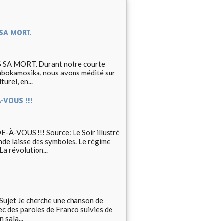
 SA MORT.
SA MORT. Durant notre courte
 mbokamosika, nous avons médité sur
urel, en...
-VOUS !!!
OUS !!! Source: Le Soir illustré
de laisse des symboles. Le régime
La révolution...
et Je cherche une chanson de
ec des paroles de Franco suivies de
 sala...