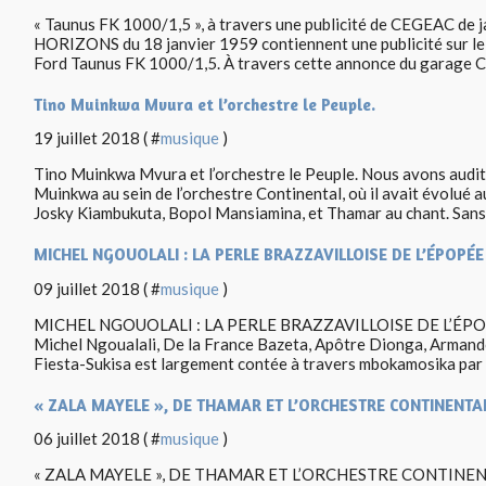
« Taunus FK 1000/1,5 », à travers une publicité de CEGEAC de j
HORIZONS du 18 janvier 1959 contiennent une publicité sur le
Ford Taunus FK 1000/1,5. À travers cette annonce du garage C
Tino Muinkwa Mvura et l’orchestre le Peuple.
19 juillet 2018 ( #
musique
)
Tino Muinkwa Mvura et l’orchestre le Peuple. Nous avons audi
Muinkwa au sein de l’orchestre Continental, où il avait évolué 
Josky Kiambukuta, Bopol Mansiamina, et Thamar au chant. Sans.
MICHEL NGOUOLALI : LA PERLE BRAZZAVILLOISE DE L’ÉPOPÉE
09 juillet 2018 ( #
musique
)
MICHEL NGOUOLALI : LA PERLE BRAZZAVILLOISE DE L’ÉPOPÉ
Michel Ngoualali, De la France Bazeta, Apôtre Dionga, Armando
Fiesta-Sukisa est largement contée à travers mbokamosika par d
« ZALA MAYELE », DE THAMAR ET L’ORCHESTRE CONTINENTAL
06 juillet 2018 ( #
musique
)
« ZALA MAYELE », DE THAMAR ET L’ORCHESTRE CONTINEN