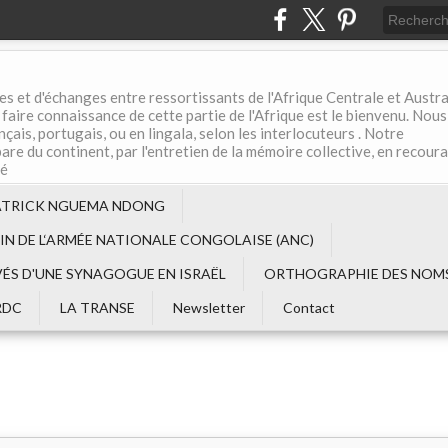
es et d'échanges entre ressortissants de l'Afrique Centrale et Austral
aire connaissance de cette partie de l'Afrique est le bienvenu. Nous
çais, portugais, ou en lingala, selon les interlocuteurs . Notre
are du continent, par l'entretien de la mémoire collective, en recour
té
ATRICK NGUEMA NDONG
EIN DE L‘ARMÉE NATIONALE CONGOLAISE (ANC)
VÉS D'UNE SYNAGOGUE EN ISRAËL
ORTHOGRAPHIE DES NOMS
RDC
LA TRANSE
Newsletter
Contact