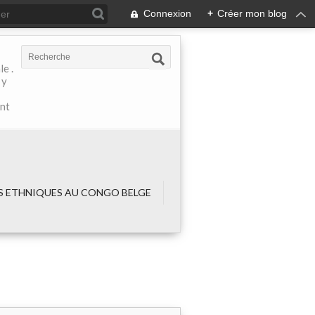
Connexion
+
Créer mon blog
e .
 y
ant
 ETHNIQUES AU CONGO BELGE