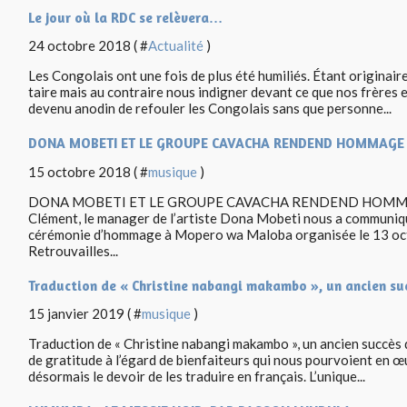
Le jour où la RDC se relèvera…
24 octobre 2018 ( #
Actualité
)
Les Congolais ont une fois de plus été humiliés. Étant originai
taire mais au contraire nous indigner devant ce que nos frères e
devenu anodin de refouler les Congolais sans que personne...
DONA MOBETI ET LE GROUPE CAVACHA RENDEND HOMMAGE
15 octobre 2018 ( #
musique
)
DONA MOBETI ET LE GROUPE CAVACHA RENDEND HOMMAG
Clément, le manager de l’artiste Dona Mobeti nous a communiqu
cérémonie d’hommage à Mopero wa Maloba organisée le 13 octo
Retrouvailles...
Traduction de « Christine nabangi makambo », un ancien suc
15 janvier 2019 ( #
musique
)
Traduction de « Christine nabangi makambo », un ancien succès d
de gratitude à l’égard de bienfaiteurs qui nous pourvoient en œ
désormais le devoir de les traduire en français. L’unique...