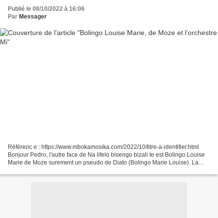
Publié le 08/10/2022 à 16:06
Par
Messager
Référenc e : https://www.mbokamosika.com/2022/10/titre-a-identifier.html
Bonjour Pedro, l'autre face de Na lifelo bisengo bizali te est Bolingo Louise
Marie de Moze surement un pseudo de Diato (Bolingo Marie Louise). La
chanson se trouve sur YouTube:...