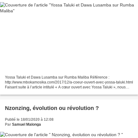
Yossa Taluki et Dawa Lusamba sur Rumba Maliba Référence :
http://www.mbokamosika.com/2017/12/a-coeur-ouvert-avec-yossa-taluki.html
Faisant suite à l’article intitulé « A cœur ouvert avec Yossa Taluki », nous
avons voulu ajouter le chainon qui manquait....
Nzonzing, évolution ou révolution ?
Publié le 18/01/2020 à 12:08
Par
Samuel Malonga