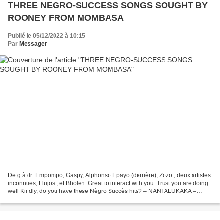
THREE NEGRO-SUCCESS SONGS SOUGHT BY
ROONEY FROM MOMBASA
Publié le 05/12/2022 à 10:15
Par
Messager
De g à dr: Empompo, Gaspy, Alphonso Epayo (derrière), Zozo , deux artistes
inconnues, Flujos , et Bholen. Great to interact with you. Trust you are doing
well Kindly, do you have these Nègro Succès hits? – NANI ALUKAKA –
NABEBISI FALANGA – MBANDA MBANDA...