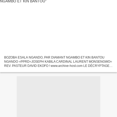
BOZOBA ESALA NGANDO, PAR DIAMANT NGAMBO ET KIN BANTOU
NGANDO =PPRD=JOSEPH KABILA CARDINAL LAURENT MONSENGWO=
REV. PASTEUR DAVID EKOFO ! www.archive-host.com LE DÉCRYPTAGE
DU MESSAGE Mon cher MESSAGER, tu nous a habitué à des
commentaires très instructifs...