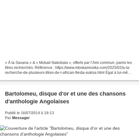
« À la Savana » & « Mobali Nakobala », offerts par l’Ami commun, parmi les
titres recherchés. Référence : https://www.mbokamosika.com/2025/02/a-la-
recherche-de-plusieurs-titres-de-l-african-fiesta-sukisa.html Égal à lui-même,
l’Ami commun s’est encore...
Bartolomeu, disque d'or et une des chansons
d'anthologie Angolaises
Publié le 16/07/2014 à 19:13
Par
Messager