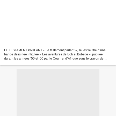
LE TESTAMENT PARLANT « Le testament parlant », Tel est le titre d’une
bande dessinée intitulée « Les aventures de Bob et Bobette », publiée
durant les années ’50 et ’60 par le Courrier d’Afrique sous le crayon de
W.Vandersteen. Les traits de ces illustrations...