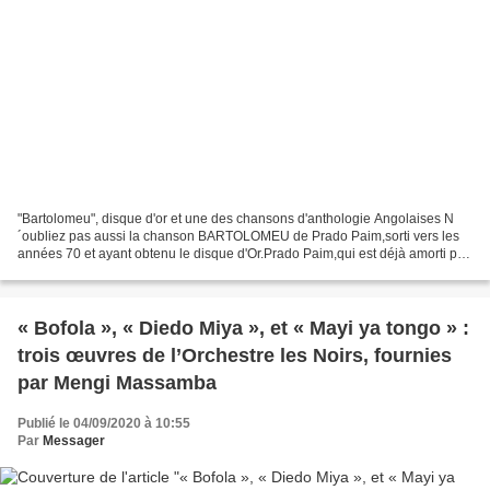
"Bartolomeu", disque d'or et une des chansons d'anthologie Angolaises N
´oubliez pas aussi la chanson BARTOLOMEU de Prado Paim,sorti vers les
années 70 et ayant obtenu le disque d'Or.Prado Paim,qui est déjà amorti par
le poids de son âge, n´est autre que...
« Bofola », « Diedo Miya », et « Mayi ya tongo » :
trois œuvres de l’Orchestre les Noirs, fournies
par Mengi Massamba
Publié le 04/09/2020 à 10:55
Par
Messager