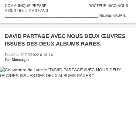
COMMUNIQUE PRESSE --------------------------------- DOCTEUR NICO NOUS
A QUITTES IL Y A 37 ANS
____________________________________________ Nicolas KASANDA
alias docteur NICO est né le 7 juillet 1939 à Mikalayi en RD CONGO et il est
décédé le 22 septembre...
DAVID PARTAGE AVEC NOUS DEUX ŒUVRES
ISSUES DES DEUX ALBUMS RARES.
Publié le 30/08/2022 à 10:14
Par
Messager