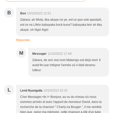
B
Ben
10/10/2022 12:51
Zabara: ah Mista, tika abaye na ye, est ce que soki apedalé,
est ce na Lifelo babayaka bock kuna? babayaka tein ah tika
abayé. oh Ngiri Ngiri
Répondre
M
Messager
11/10/2022 17:49
Zabara, de son vrai nom Makengo est dėjà mort. Il
avait fini par intégrer l'armée où il était devenu
lutteur.
L
Lend Nyanguila
10/10/2022 02:25
Cher Messager,<br /> Bonjour, au vu du niveau où nous
sommes arrivés et avec l'apport de monsieur David, dans la
recherche de la chanson " Charly na Bouger ", il me semble
bien que, selon ma mémoire, cette chanson a été d'un tube