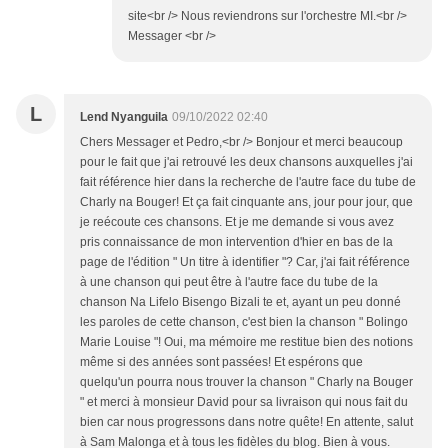
site<br /> Nous reviendrons sur l'orchestre MI.<br />
Messager <br />
L
Lend Nyanguila
09/10/2022 02:40
Chers Messager et Pedro,<br /> Bonjour et merci beaucoup
pour le fait que j'ai retrouvé les deux chansons auxquelles j'ai
fait référence hier dans la recherche de l'autre face du tube de
Charly na Bouger! Et ça fait cinquante ans, jour pour jour, que
je reécoute ces chansons. Et je me demande si vous avez
pris connaissance de mon intervention d'hier en bas de la
page de l'édition " Un titre à identifier "? Car, j'ai fait référence
à une chanson qui peut être à l'autre face du tube de la
chanson Na Lifelo Bisengo Bizali te et, ayant un peu donné
les paroles de cette chanson, c'est bien la chanson " Bolingo
Marie Louise "! Oui, ma mémoire me restitue bien des notions
même si des années sont passées! Et espérons que
quelqu'un pourra nous trouver la chanson " Charly na Bouger
" et merci à monsieur David pour sa livraison qui nous fait du
bien car nous progressons dans notre quête! En attente, salut
à Sam Malonga et à tous les fidèles du blog. Bien à vous.