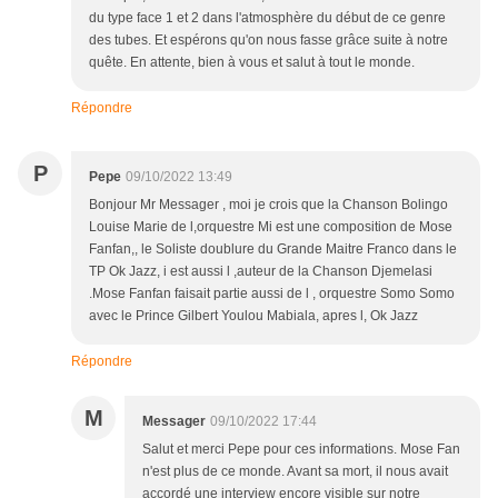
du type face 1 et 2 dans l'atmosphère du début de ce genre
des tubes. Et espérons qu'on nous fasse grâce suite à notre
quête. En attente, bien à vous et salut à tout le monde.
Répondre
P
Pepe
09/10/2022 13:49
Bonjour Mr Messager , moi je crois que la Chanson Bolingo
Louise Marie de l,orquestre Mi est une composition de Mose
Fanfan,, le Soliste doublure du Grande Maitre Franco dans le
TP Ok Jazz, i est aussi l ,auteur de la Chanson Djemelasi
.Mose Fanfan faisait partie aussi de l , orquestre Somo Somo
avec le Prince Gilbert Youlou Mabiala, apres l, Ok Jazz
Répondre
M
Messager
09/10/2022 17:44
Salut et merci Pepe pour ces informations. Mose Fan
n'est plus de ce monde. Avant sa mort, il nous avait
accordé une interview encore visible sur notre