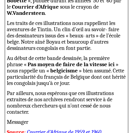
Bobette
», publiée durant les années ’50 et ’60 par
le
Courrier d’Afrique
sous le crayon de
W.Vandersteen
.
Les traits de ces illustrations nous rappellent les
aventures de Tintin. Un clin d’œil au savoir- faire
des dessinateurs issus des « beaux- arts » de l’école
belge. Notre aîné Boyau et beaucoup d’autres
dessinateurs congolais en font partie.
Au début de cette bande dessinée, la première
phrase «
Pas moyen de faire de la vitesse ici
»
nous rappelle un «
belgicisme
» bien assumé. Cette
particularité du français de Belgique dont ont hérité
les congolais jusqu’à ce jour.
Par ailleurs, nous espérons que ces illustrations
extraites de nos archives rendront service à de
nombreux chercheurs qui n’ont cessé de nous
contacter.
Messager
Source
:
Courrier d'Afrique de 1959 et 1960